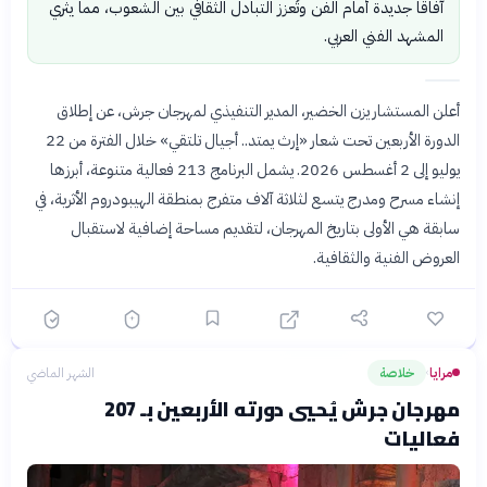
آفاقاً جديدة أمام الفن وتُعزز التبادل الثقافي بين الشعوب، مما يثري
المشهد الفني العربي.
أعلن المستشار يزن الخضير، المدير التنفيذي لمهرجان جرش، عن إطلاق
الدورة الأربعين تحت شعار «إرث يمتد.. أجيال تلتقي» خلال الفترة من 22
يوليو إلى 2 أغسطس 2026. يشمل البرنامج 213 فعالية متنوعة، أبرزها
إنشاء مسرح ومدرج يتسع لثلاثة آلاف متفرج بمنطقة الهيبودروم الأثرية، في
سابقة هي الأولى بتاريخ المهرجان، لتقديم مساحة إضافية لاستقبال
العروض الفنية والثقافية.
مرايا
خلاصة
الشهر الماضي
›
مهرجان جرش يُحيي دورته الأربعين بـ 207
فعاليات