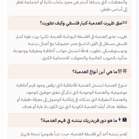
والمعتقدات التي يتبناها البشر هي مجرد بناءات ذاتية أو اجتماعية تفتقر
إلى أساس حقيقي.
📜
متى ظهرت العدمية كتيار فلسفي وكيف تطورت؟
ظهرت جذور العدمية في الفلسفة اليونانية القديمة، لكنها برزت بقوة كتيار
فلسفي مستقل في القرن التاسع عشر، خصوصًا مع أعمال نيتشه
ودوستويفسكي. تطورت لاحقًا لتشمل جوانب أخلاقية ومعرفية ووجودية،
متأثرة بالحروب العالمية والتحولات الاجتماعية الكبرى.
분류
ما هي أبرز أنواع العدمية؟
تتنوع العدمية لتشمل العدمية الأخلاقية التي ترفض وجود قيم أخلاقية
موضوعية، والعدمية الوجودية التي تنكر أي معنى جوهري للوجود،
والعدمية المعرفية التي تشكك في إمكانية الوصول إلى معرفة حقيقية أو
مطلقة. هناك أيضًا العدمية الكونية التي ترى الكون بلا غاية أو هدف.
👨‍🏫
ما هو دور فريدريك نيتشه في فهم العدمية؟
يُعتبر نيتشه أحد أبرز فلاسفة العدمية، حيث تنبأ بقدومها نتيجة لانهيار