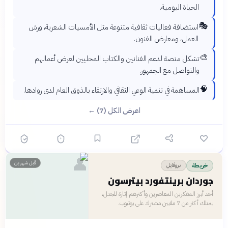
الحياة اليومية.
🎭
استضافة فعاليات ثقافية متنوعة مثل الأمسيات الشعرية، ورش
العمل، ومعارض الفنون.
🎨
تشكل منصة لدعم الفنانين والكتاب المحليين لعرض أعمالهم
والتواصل مع الجمهور.
🧠
المساهمة في تنمية الوعي الثقافي والارتقاء بالذوق العام لدى روادها.
اعرض الكل (7) ←
👤
قبل شهرين
بروفايل
خريطة
جوردان برينتفورد بيترسون
أحد أبرز المفكرين المعاصرين وأكثرهم إثارة للجدل،
يمتلك أكثر من 7 ملايين مشترك على يوتيوب.