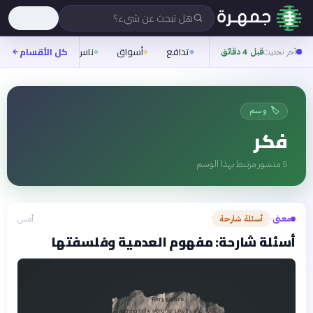
هل تبحث عن شيء؟
تدافع
أسواق
ناس
روح
كل الأقسام
شيفر
آخر تحديث
قبل 4 دقائق
🏷️ وسم
فكر
5
منشور مرتبط بهذا الوسم
معنى
أسئلة شارحة
أمس
›
أسئلة شارحة: مفهوم العدمية وفلسفتها