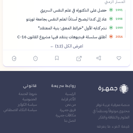
المسار الزمني
حصل على الدكتوراه في علم النفس السريري
1991
عاد إلى كندا ليصبح أستاذًا لعلم النفس بجامعة تورنتو
1998
نشر كتابه الأول "خرائط المعنى: بنية المعتقد"
1999
أطلق سلسلة فيديوهات ينتقد فيها مشروع القانون C-16
2016
اعرض الكل (12) ←
روابط سريعة
قانوني
الرئيسية
شروط الخدمة
الأكثر قراءة
الخصوصية
من نحن
سياسة الكوكيز
منصة معرفية عربية توفر
فريق جمهرة
سياسة الذكاء الاصطناعي
محتوى موثوقاً ومنظماً في
مكافآت جمهرة
العلوم والثقافة والفكر
اتصل بنا
قيمة المرء ما يعرفه