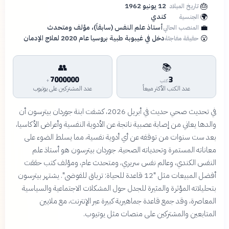
🎂
12 يونيو 1962
تاريخ الميلاد
🌍
كندي
الجنسية
💼
أستاذ علم النفس (سابقاً)، مؤلف ومتحدث
المنصب الحالي
😮
دخل في غيبوبة طبية بروسيا عام 2020 لعلاج الإدمان
حقيقة مفاجئة
👥
📚
7000000
3
كتب
+
عدد الكتب الأكثر مبيعاً
عدد المشتركين على يوتيوب
في تحديث صحي حديث في أبريل 2026، كشفت ابنة جوردان بيترسون أن
والدها يعاني من إصابة عصبية ناتجة عن الأدوية النفسية وأعراض الأكاسيا،
بعد ست سنوات من توقفه عن أي أدوية نفسية، مما يسلط الضوء على
معاناته المستمرة وتحدياته الصحية. جوردان بيترسون هو أستاذ علم
النفس الكندي، وعالم نفس سريري، ومتحدث عام، ومؤلف كتب حققت
أفضل المبيعات مثل "12 قاعدة للحياة: ترياق للفوضى". يشتهر بيترسون
بتحليلاته المؤثرة والمثيرة للجدل حول المشكلات الاجتماعية والسياسية
المعاصرة، وقد جمع قاعدة جماهيرية كبيرة عبر الإنترنت، مع ملايين
المتابعين والمشتركين على منصات مثل يوتيوب.