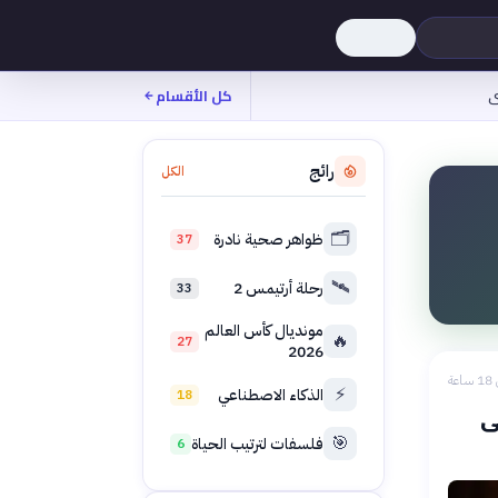
ى
كل الأقسام
رائج
الكل
🗂️
ظواهر صحية نادرة
37
🛰️
رحلة أرتيمس 2
33
مونديال كأس العالم
🔥
27
2026
عة
⚡
الذكاء الاصطناعي
18
ى
🎯
فلسفات لترتيب الحياة
6