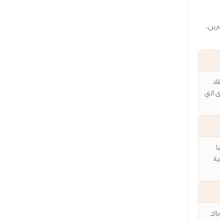
شرين،
اد
 التي
ا
ية
 جاك