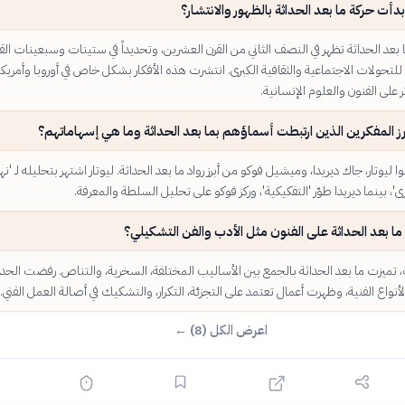
دأت حركة ما بعد الحداثة بالظهور والانتشار؟
بعد الحداثة تظهر في النصف الثاني من القرن العشرين، وتحديداً في ستينات وسبعينات الق
للتحولات الاجتماعية والثقافية الكبرى. انتشرت هذه الأفكار بشكل خاص في أوروبا وأمريكا
ر على الفنون والعلوم الإنسانية.
ز المفكرين الذين ارتبطت أسماؤهم بما بعد الحداثة وما هي إسهاماتهم؟
ا ليوتار، جاك ديريدا، وميشيل فوكو من أبرز رواد ما بعد الحداثة. ليوتار اشتهر بتحليله لـ 'نه
ى'، بينما ديريدا طوّر 'التفكيكية'، وركز فوكو على تحليل السلطة والمعرفة.
ما بعد الحداثة على الفنون مثل الأدب والفن التشكيلي؟
ب، تميزت ما بعد الحداثة بالجمع بين الأساليب المختلفة، السخرية، والتناص. رفضت الحد
الأنواع الفنية، وظهرت أعمال تعتمد على التجزئة، التكرار، والتشكيك في أصالة العمل الفني.
اعرض الكل (8) ←