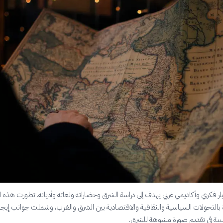
ار فكري وأكاديمي غربي يهدف إلى دراسة الشرق وحضاراته ولغاته وأديانه. تطورت هذه 
ة بالتحولات السياسية والثقافية والاقتصادية بين الشرق والغرب، وشملت جوانب إيجاب
بية في تقديم صورة مشوهة للشرق.