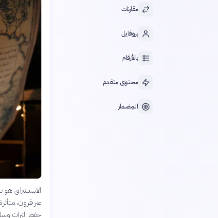
مقارنات
بروفايل
بالأرقام
محتوى متقدم
المِضمار
الاستشراق هو تي
عبر قرون، متأثر
حفظ التراث وسل