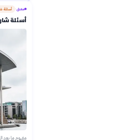
معنى
أسئلة ش
›
أسئلة شارح
مفهوم ما بعد ال