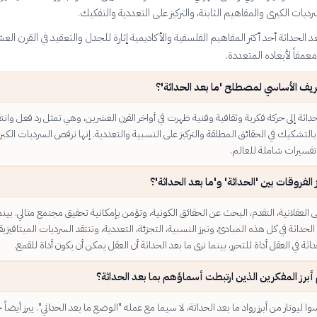
ديات الكبرى والمفاهيم الثابتة، والتركيز على التعددية والتفكيك.
د الحداثة أحد أكثر المفاهيم الفلسفية والأكاديمية إثارة للجدل والتعقيد في القرن الع
مقاً لأبعاده المتعددة.
ريف الأساسي لمصطلح 'ما بعد الحداثة'؟
حداثة إلى حركة فكرية وثقافية وفنية ظهرت في أواخر القرن العشرين، وهي تمثل رد فعل وانتق
 بالتشكيك في الحقائق المطلقة والتركيز على النسبية والتعددية. إنها ترفض السرديات الكبرى
فسيرات شاملة للعالم.
 الفروقات بين 'الحداثة' و'ما بعد الحداثة'؟
لى العقلانية، التقدم، البحث عن الحقائق الكونية، وتؤمن بإمكانية تحقيق مجتمع مثالي. بينم
حداثة في كل هذه المبادئ، وتبرز النسبية، التجزئة، التعددية، وتنتقد السرديات الميتافيزيق
داثة في العقل أداة للتحرر، بينما ترى ما بعد الحداثة أن العقل يمكن أن يكون أداة للقمع.
برز المفكرين الذين ارتبطت أسماؤهم بما بعد الحداثة؟
سوا ليوتار من أبرز رواد ما بعد الحداثة، لا سيما مع عمله "الوضع ما بعد الحداثي". يبرز أيضاً