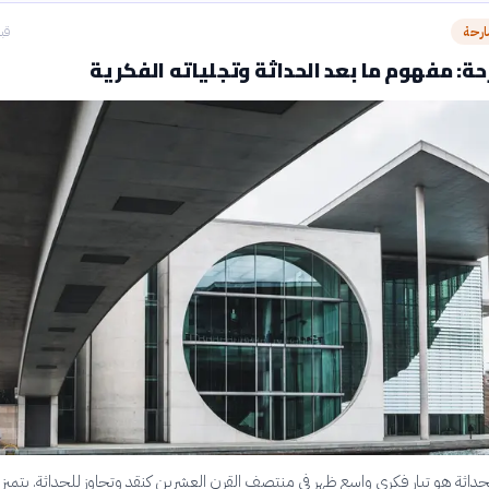
ارحة
قبل 23
ة: مفهوم ما بعد الحداثة وتجلياته الفكرية
حداثة هو تيار فكري واسع ظهر في منتصف القرن العشرين كنقد وتجاوز للحداثة. يتميز