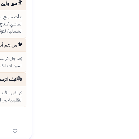
🌍
متى وأين ب
بدأت ملامح ما 
الماضي، كنتاج 
الشمالية، لتؤث
🧠
من هم أبر
يُعد جان فرانسو
السرديات الكبر
🎭
كيف أثرت 
في الفن والأد
التقليدية بين 