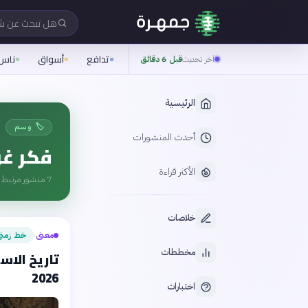
هل تبحث عن 
تدافع
أسواق
ناس
آخر تحديث
قبل 6 دقائق
الرئيسية
🏷️ وسم
أحدث المنشورات
فكر غر
الأكثر قراءة
7
منشور مرتبط ب
خلاصات
معنى
خط زمن
›
مخططات
تاريخ الاس
2026
اختبارات