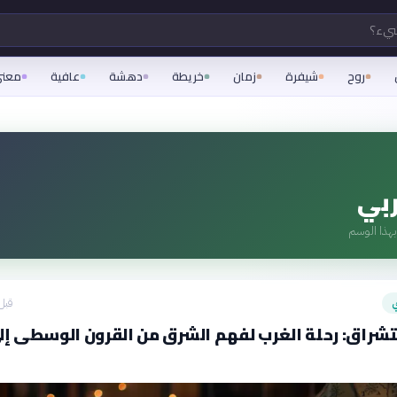
شيء؟
روح
شيفرة
زمان
خريطة
دهشة
عافية
معن
بي
هذا الوسم
ي
قبل 18 سا
تشراق: رحلة الغرب لفهم الشرق من القرون الوسطى إل