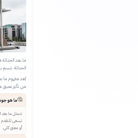
ما بعد الحداثة
الحداثة. تتسم ب
يُعد مفهوم ما بع
من تأثير عميق عل
🤔
ما هو جوه
تتمثل ما بعد ا
تسعى للتقدم و
أو معنى كلي.