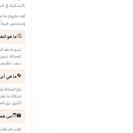
بالتشكيك في السر
يُعد مفهوم ما بع
ويستدعي فهماً مع
🤔
ما هو التع
تشير ما بعد ال
للحداثة. تتميز
سعت لتقديم ت
🔄
ما هي أبرز
تركز الحداثة ع
تشكك ما بعد ال
الكبرى. ترى الح
🧑‍🏫
من هم أ
يُعتبر جان فران