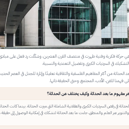
 هي حركة فكرية وفنية ظهرت في منتصف القرن العشرين، وشكّلت رد فعل على مبادئ
التشكيك في السرديات الكبرى وتفضيل التعددية والنسبية.
د الحداثة من أكثر المفاهيم الفلسفية والثقافية تعقيدًا وإثارة للجدل في العصر الحديث
ى فهمنا للفن، الأدب، المجتمع، وحتى الحقيقة ذاتها.
ر مفهوم ما بعد الحداثة وكيف يختلف عن الحداثة؟
لحداثة في رفض السرديات الكبرى والعقلانية الشاملة التي ميزت الحداثة. بينما كانت الحداث
التنوير عبر العلم والمنطق، جاءت ما بعد الحداثة لتشكك في إمكانية الوصول إلى حقيقة 