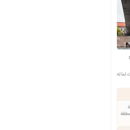
، لما له
ة
مطلقة