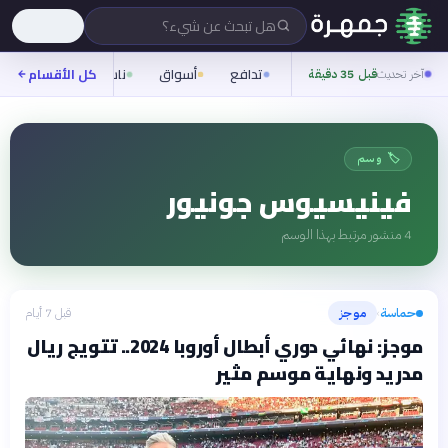
هل تبحث عن شيء؟
تدافع
أسواق
ناس
روح
كل الأقسام
شيف
آخر تحديث
قبل 35 دقيقة
🏷️ وسم
فينيسيوس جونيور
4
منشور مرتبط بهذا الوسم
حماسة
موجز
قبل 7 أيام
›
موجز: نهائي دوري أبطال أوروبا 2024.. تتويج ريال
مدريد ونهاية موسم مثير