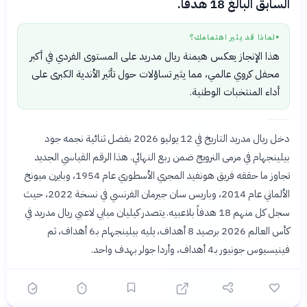
السابق البالغ 18 هدفاً.
لماذا قد يثير اهتمامك؟
●
هذا الإنجاز يعكس هيمنة ريال مدريد على المستوى الفردي في أكبر
محفل كروي عالمي، مما يثير تساؤلات حول تأثير الأندية الكبرى على
أداء المنتخبات الوطنية.
دخل ريال مدريد التاريخ في 12 يوليو 2026 بفضل ثنائية نجمه جود
بيلينجهام في مرمى النرويج ضمن ربع النهائي. هذا الرقم القياسي الجديد
تجاوز ما حققه فريق هونفيد المجري الأسطوري عام 1954، وبايرن ميونخ
الألماني عام 2014، وباريس سان جيرمان الفرنسي في نسخة 2022، حيث
سجل كل منهم 18 هدفاً بلاعبيه. يتصدر كيليان مبابي لاعبي ريال مدريد في
كأس العالم 2026 برصيد 8 أهداف، يليه بيلينجهام بـ6 أهداف، ثم
فينيسيوس جونيور بـ4 أهداف، وأردا جولر بهدف واحد.