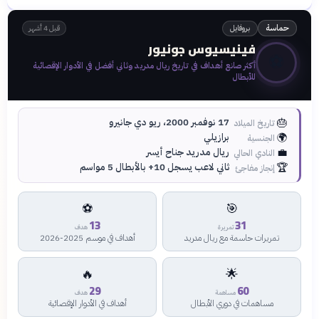
بروفايل
حماسة
قبل 4 أشهر
فينيسيوس جونيور
⚽
أكثر صانع أهداف في تاريخ ريال مدريد وثاني أفضل في الأدوار الإقصائية
للأبطال
🎂
17 نوفمبر 2000، ريو دي جانيرو
تاريخ الميلاد
🌍
برازيلي
الجنسية
💼
ريال مدريد جناح أيسر
النادي الحالي
🏆
ثاني لاعب يسجل 10+ بالأبطال 5 مواسم
إنجاز مفاجئ
⚽
🎯
13
31
تمريرة
هدف
تمريرات حاسمة مع ريال مدريد
أهداف في موسم 2025-2026
🔥
🌟
29
60
مساهمة
هدف
مساهمات في دوري الأبطال
أهداف في الأدوار الإقصائية