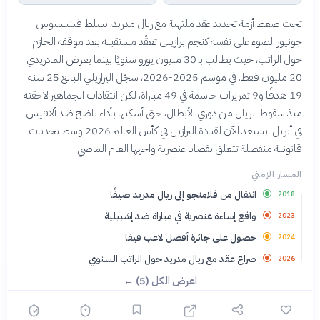
تحت ضغط أزمة تجديد عقد ملتهبة مع ريال مدريد، يسلط فينيسيوس
جونيور الضوء على نفسه كنجم برازيلي تعقّد مستقبله بعد موقفه الحازم
حول الراتب، حيث يطالب بـ 30 مليون يورو سنويًا بينما يعرض المادريدي
20 مليون فقط. في موسم 2025-2026، سجّل البرازيلي البالغ 25 سنة
19 هدفًا و9 تمريرات حاسمة في 49 مباراة، لكن انتقادات الجماهير لاحقته
منذ سقوط الريال من دوري الأبطال، حتى أسكتها بأداء ناضج ضد ألافيس
في أبريل. يستعد الآن لقيادة البرازيل في كأس العالم 2026 وسط تحديات
قانونية منفصلة تتعلق بقضايا عنصرية واجهها العام الماضي.
المسار الزمني
انتقال من فلامنجو إلى ريال مدريد صيفًا
2018
واقع إساءة عنصرية في مباراة ضد إشبيلية
2023
حصول على جائزة أفضل لاعب فيفا
2024
صراع عقد مع ريال مدريد حول الراتب السنوي
2026
اعرض الكل (5) ←