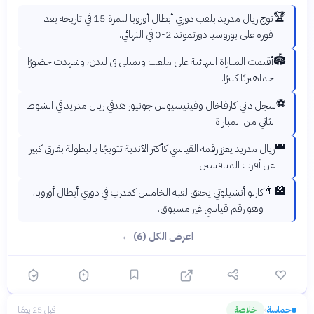
🏆
توج ريال مدريد بلقب دوري أبطال أوروبا للمرة 15 في تاريخه بعد
فوزه على بوروسيا دورتموند 2-0 في النهائي.
🏟️
أقيمت المباراة النهائية على ملعب ويمبلي في لندن، وشهدت حضورًا
جماهيريًا كبيرًا.
⚽
سجل داني كارفاخال وفينيسيوس جونيور هدفي ريال مدريد في الشوط
الثاني من المباراة.
👑
ريال مدريد يعزز رقمه القياسي كأكثر الأندية تتويجًا بالبطولة بفارق كبير
عن أقرب المنافسين.
👨‍🏫
كارلو أنشيلوتي يحقق لقبه الخامس كمدرب في دوري أبطال أوروبا،
وهو رقم قياسي غير مسبوق.
اعرض الكل (6) ←
حماسة
خلاصة
قبل 25 يومًا
›