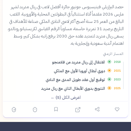
حصد البرازيلي فينيسيوس جونيور جائزة أفضل لاعب في ريال مدريد لشهر
مارس 2026 مقدماً أداءً استثنائياً في البطولتين المحلية والأوروبية. اللاعب
البالغ من العمر 25 سنة أصبح أكثر لاعبي النادي الملكي صناعة للأهداف في
التاريخ برصيد 31 تمريرة حاسمة، مساوياً الرقم القياسي لكريستيانو رونالدو.
يسعى ريال مدريد لتمديد عقده حتى 2030 برفع راتبه بشكل كبير، وسط
اهتمام أندية سعودية وإنجليزية به.
المسار الزمني
الانتقال إلى ريال مدريد من فلامنجو
2018
دوري أبطال أوروبا الأول مع الملكي
2021
توقيع أول عقد طويل المدى مع النادي
2023
التتويج بدوري الأبطال الثاني مع ريال مدريد
2025
اعرض الكل (5) ←