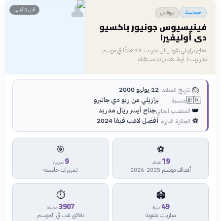
👤
قبل 3 أشهر
بروفايل
حماسة
فينيسيوس جونيور باكسيو
دي أوليفيرا
جناح برازيلي يقود ريال مدريد بـ 19 هدفًا في موسم
مثير وسط أزمة عقد تهدد مستقبله
🎂
12 يوليو 2000
تاريخ الميلاد
🇧🇷
برازيلي من ريو دي جانيرو
الجنسية
👑
جناح أيسر ريال مدريد
المنصب الحالي
⚽
أفضل لاعب فيفا 2024
الجائزة البارزة
🎯
⚽
9
19
هدف
تمريرة
أهداف موسم 2025-2026
تمريرات حاسمة
⏱
🏟
3907
49
مباراة
دقيقة
مباريات ملعوبة
دقائق لعب في الموسم