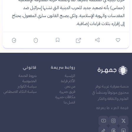
(حماس) بأنه تصعيد جديد للحرب الدينية التي تشنها إسرائيل ضد
المقدسات والهوية الإسلامية. ولكي يصبح القانون ساري المفعول، يحتاج
إلى إقراره بثلاث قراءات إضافية.
روابط سريعة
قانوني
الرئيسية
شروط الخدمة
الأكثر قراءة
الخصوصية
من نحن
سياسة الكوكيز
منصة معرفية عربية توفر
فريق جمهرة
سياسة الذكاء الاصطناعي
محتوى موثوقاً ومنظماً في
مكافآت جمهرة
العلوم والثقافة والفكر
اتصل بنا
قيمة المرء ما يعرفه