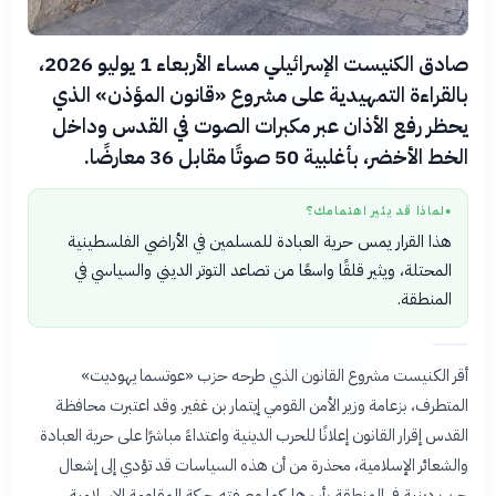
صادق الكنيست الإسرائيلي مساء الأربعاء 1 يوليو 2026،
بالقراءة التمهيدية على مشروع «قانون المؤذن» الذي
يحظر رفع الأذان عبر مكبرات الصوت في القدس وداخل
الخط الأخضر، بأغلبية 50 صوتًا مقابل 36 معارضًا.
لماذا قد يثير اهتمامك؟
●
هذا القرار يمس حرية العبادة للمسلمين في الأراضي الفلسطينية
المحتلة، ويثير قلقًا واسعًا من تصاعد التوتر الديني والسياسي في
المنطقة.
أقر الكنيست مشروع القانون الذي طرحه حزب «عوتسما يهوديت»
المتطرف، بزعامة وزير الأمن القومي إيتمار بن غفير. وقد اعتبرت محافظة
القدس إقرار القانون إعلانًا للحرب الدينية واعتداءً مباشرًا على حرية العبادة
والشعائر الإسلامية، محذرة من أن هذه السياسات قد تؤدي إلى إشعال
حرب دينية في المنطقة بأسرها. كما وصفته حركة المقاومة الإسلامية