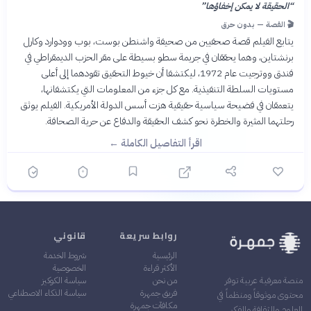
“
الحقيقة لا يمكن إخفاؤها
”
🎬 القصة — بدون حرق
يتابع الفيلم قصة صحفيين من صحيفة واشنطن بوست، بوب وودوارد وكارل
برنشتاين، وهما يحققان في جريمة سطو بسيطة على مقر الحزب الديمقراطي في
فندق ووترجيت عام 1972، ليكتشفا أن خيوط التحقيق تقودهما إلى أعلى
مستويات السلطة التنفيذية. مع كل جزء من المعلومات التي يكتشفانها،
يتعمقان في فضيحة سياسية حقيقية هزت أسس الدولة الأمريكية. الفيلم يوثق
رحلتهما المثيرة والخطرة نحو كشف الحقيقة والدفاع عن حرية الصحافة.
اقرأ التفاصيل الكاملة ←
روابط سريعة
قانوني
الرئيسية
شروط الخدمة
الأكثر قراءة
الخصوصية
من نحن
سياسة الكوكيز
منصة معرفية عربية توفر
فريق جمهرة
سياسة الذكاء الاصطناعي
محتوى موثوقاً ومنظماً في
مكافآت جمهرة
العلوم والثقافة والفكر