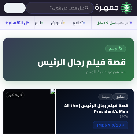
هل تبحث عن شيء؟
تدافع
أسواق
ناس
روح
كل الأقسام
شيفر
آخر تحديث
قبل 9 دقائق
🏷️ وسم
قصة فيلم رجال الرئيس
1
منشور مرتبط بهذا الوسم
قبل 3 أشهر
سينما
تدافع
قصة فيلم رجال الرئيس | All the
President's Men
1976
7.9/10 IMDb
⭐