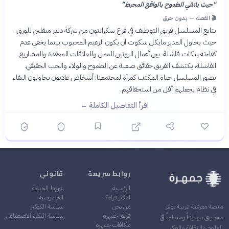
“
حيث يلتقي الطموح بالواقع المحبط
”
🎬 القصة — بدون حرق
يتابع المسلسل فريق التوظيف في فرع سكرانتون من شركة دندر ميفلين للورق،
حيث يحاول المدير مايكل سكوت أن يكون الزعيم المحبوب بينما يخفي عدم
كفاءته بنكات فاشلة. بين أعمال الروتين الممل والعلاقات المعقدة والمشاريع
الفاشلة، يكتشف الفريق حقائق صعبة عن الطموح والولاء والحب الحقيقي.
يصور المسلسل حياة المكتب كمرآة لمجتمعنا: أشخاص عاديون يحاولون البقاء
في نظام يجعلهم أقل من استحقاقهم.
اقرأ التفاصيل الكاملة ←
روابط سريعة
قانوني
الرئيسية
شروط الخدمة
الأكثر قراءة
الخصوصية
من نحن
سياسة الكوكيز
منصة معرفية عربية توفر
فريق جمهرة
سياسة الذكاء الاصطناعي
محتوى موثوقاً ومنظماً في
مكافآت جمهرة
العلوم والثقافة والفكر