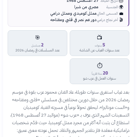
🎂
27 أغسطس 1968
تاريخ الميلاد
🌍
مصري من شبرا
الجنسية
💼
ممثل كوميدي وممثل درامي
المسمى الحالي
🎬
دور عم نصر في قلبي ومفتاحه
آخر نجاح درامي
🎯
📺
2
5
سنوات
مسلسل
عدد سنوات الغياب عن الشاشة
عدد المسلسلات في رمضان 2026
⏱️
20
سنة تقريباً
سنوات العمل في عزب شو
بعد غياب استغرق سنوات طويلة، عاد الفنان محمود عزب بقوة في موسم
رمضان 2026 من خلال دورين مختلفين في مسلسلي «قلبي ومفتاحه»
و«الست موناليزا»، ليحقق تحولاً نوعياً في مسيرته الفنية. كوميديان
التسعينات الشهير الذي عرّف بـ «عزب شو» (مواليد 27 أغسطس 1968)،
استطاع أن يثبت أنه أكثر من مجرد ممثل كوميديا، حيث قدّم شخصيات
دراماتيكية معقدة فاز بتقدير الجمهور والنقاد. تحمل عودته معنى عميق: