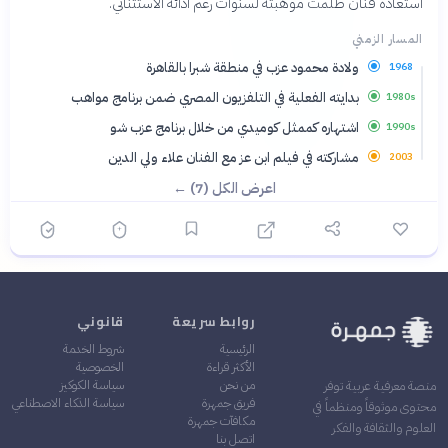
استعادة فنان ظُلمت موهبته لسنوات رغم أدائه الاستثنائي.
المسار الزمني
ولادة محمود عزب في منطقة شبرا بالقاهرة
1968
بدايته الفعلية في التلفزيون المصري ضمن برنامج مواهب
1980s
اشتهاره كممثل كوميدي من خلال برنامج عزب شو
1990s
مشاركته في فيلم ابن عز مع الفنان علاء ولي الدين
2003
اعرض الكل (7) ←
روابط سريعة
قانوني
الرئيسية
شروط الخدمة
الأكثر قراءة
الخصوصية
من نحن
سياسة الكوكيز
منصة معرفية عربية توفر
فريق جمهرة
سياسة الذكاء الاصطناعي
محتوى موثوقاً ومنظماً في
مكافآت جمهرة
العلوم والثقافة والفكر
اتصل بنا