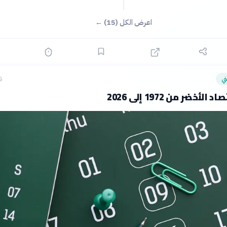
اعرض الكل (15) ←
ي
ق
لأخضر من 1972 إلى 2026