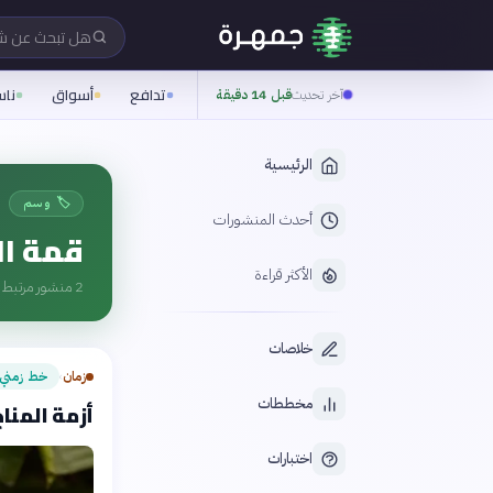
هل تبحث عن 
تدافع
أسواق
نا
آخر تحديث
قبل 14 دقيقة
الرئيسية
🏷️ وسم
أحدث المنشورات
قمة ال
الأكثر قراءة
2
منشور مرتبط ب
خلاصات
زمان
خط زمني
›
مخططات
أزمة المناخ 
اختبارات