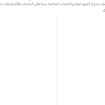
اء، تتسارع الجهود لمواجهة التغيرات المناخية، بينما تظل التحديات هائلة وتتطلب تعا
ق.