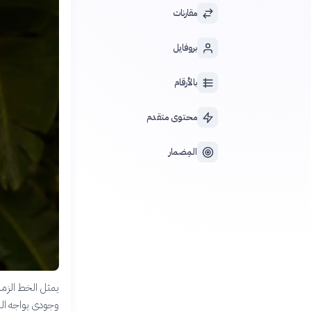
مقارنات
بروفايل
بالأرقام
محتوى متقدم
المِضمار
يمثل الخط الزمني
وجودي يواجه الب