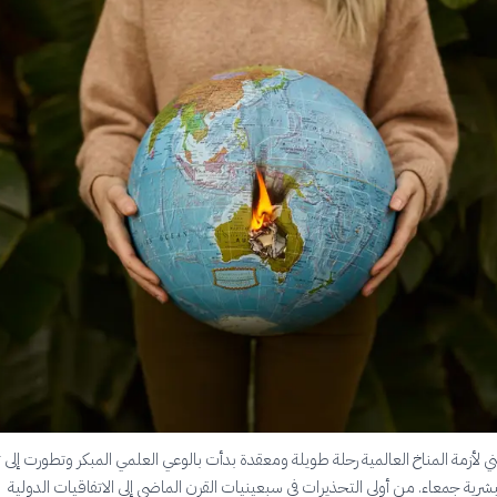
 لأزمة المناخ العالمية رحلة طويلة ومعقدة بدأت بالوعي العلمي المبكر وتطورت إلى ت
شرية جمعاء. من أولى التحذيرات في سبعينيات القرن الماضي إلى الاتفاقيات الدولية