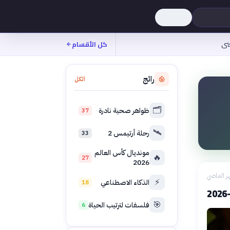
نى
كل الأقسام
رائج
الكل
🗂️
ظواهر صحية نادرة
37
🛰️
رحلة أرتيمس 2
33
مونديال كأس العالم
🔥
27
2026
ر الماضي
⚡
الذكاء الاصطناعي
18
🎯
فلسفات لترتيب الحياة
6