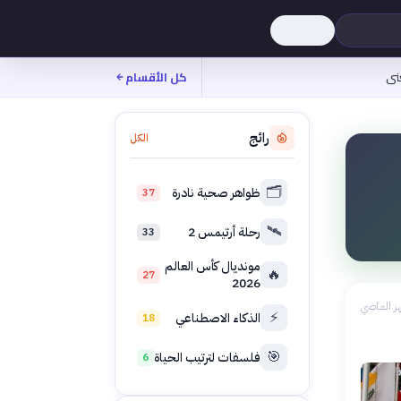
نى
كل الأقسام
رائج
الكل
🗂️
ظواهر صحية نادرة
37
🛰️
رحلة أرتيمس 2
33
مونديال كأس العالم
🔥
27
2026
ر الماضي
⚡
الذكاء الاصطناعي
18
🎯
فلسفات لترتيب الحياة
6