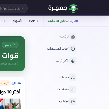
هل تبحث عن 
تدافع
أسواق
نا
آخر تحديث
قبل 53 دقيقة
الرئيسية
🏷️ وسم
أحدث المنشورات
قوات ح
الأكثر قراءة
2
منشور مرتبط ب
خلاصات
تدافع
ترتيب
›
مخططات
أكثر 10 دول عربية مساهمة في قوات حفظ السلام الأممية (2024)
اختبارات