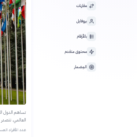
مقارنات
بروفايل
بالأرقام
محتوى متقدم
المِضمار
تساهم الدول الع
العالمي. تتصدر
عدد الأفراد العس