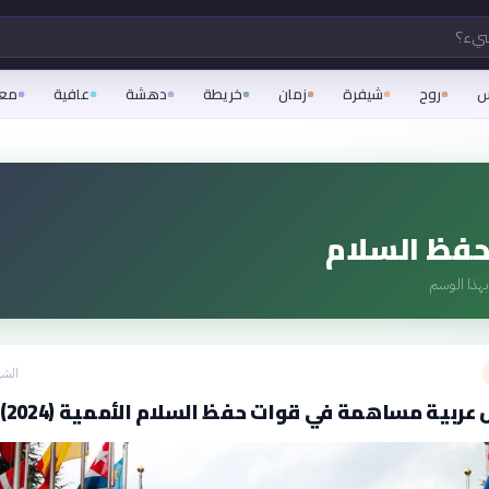
شيء؟
س
روح
شيفرة
زمان
خريطة
دهشة
عافية
مع
فظ السلام
هذا الوسم
الشه