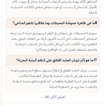
المناطق الأكثر برودة، وتبييض الشعاب المرجانية، وخلل في دورات تكاثر
الأنواع. كما يمكن أن يتسبب في موت جماعي لبعض الكائنات الحساسة
للحرارة.
🧪
ما هي ظاهرة حموضة المحيطات وما علاقتها بالتغير المناخي؟
حموضة المحيطات هي انخفاض في الرقم الهيدروجيني لمياه البحر نتيجة
امتصاص المحيطات لثاني أكسيد الكربون الزائد من الغلاف الجوي. هذه
الظاهرة تهدد الكائنات ذات الهياكل الكلسية مثل الشعاب المرجانية
والمحار، وتضعف قدرتها على بناء قواقعها وهياكلها.
🧊
ما هو تأثير ذوبان الجليد القطبي على النظم البيئية البحرية؟
يتسبب ذوبان الجليد القطبي في ارتفاع مستوى سطح البحر وتغيير ملوحة
المياه، مما يؤثر على التيارات البحرية والموائل الطبيعية للكائنات
القطبية مثل الدببة القطبية والفقمات. كما يفتح مناطق جديدة للملاحة
والتنقيب، مما يزيد من الضغوط البيئية.
اعرض الكل (8) ←