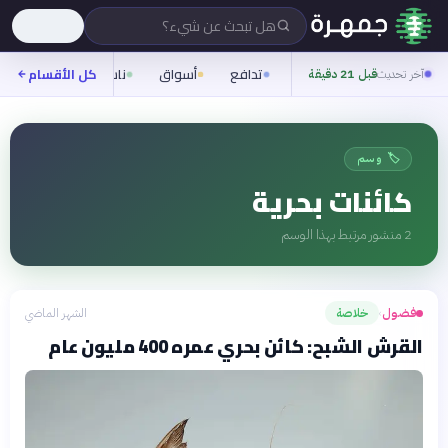
هل تبحث عن شيء؟
تدافع
أسواق
ناس
روح
كل الأقسام
شيف
آخر تحديث
قبل 21 دقيقة
🏷️ وسم
كائنات بحرية
2
منشور مرتبط بهذا الوسم
فضول
خلاصة
الشهر الماضي
›
القرش الشبح: كائن بحري عمره 400 مليون عام