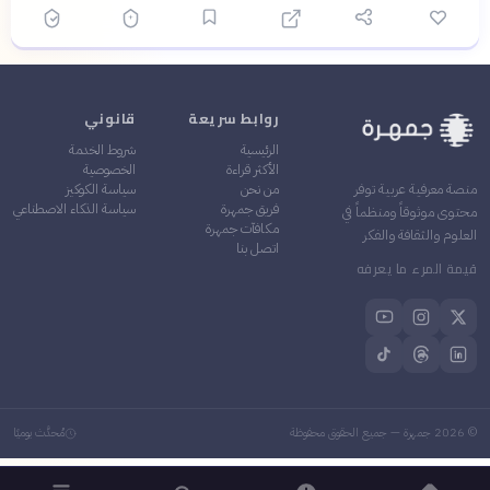
روابط سريعة
قانوني
الرئيسية
شروط الخدمة
الأكثر قراءة
الخصوصية
من نحن
سياسة الكوكيز
منصة معرفية عربية توفر
فريق جمهرة
سياسة الذكاء الاصطناعي
محتوى موثوقاً ومنظماً في
مكافآت جمهرة
العلوم والثقافة والفكر
اتصل بنا
قيمة المرء ما يعرفه
©
2026
جمهرة — جميع الحقوق محفوظة
مُحدَّث يوميًا