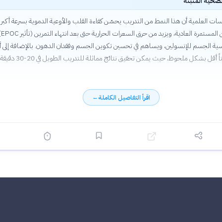
لصحية المثبتة
سات العلمية أن هذا النمط من التدريب يحسّن كفاءة القلب والأوعية الدموية بسرعة أكبر
من التمارين المستمرة الع
ية الجسم للإنسولين، ويساهم في تحسين تكوين الجسم وفقدان الدهون. بالإضافة إلى أ
يتطلب وقتاً أقل بشكل ملحوظ، حيث يمكن تحقيق نتائج مماثلة للتدريب الطويل في 20-30 دقيقة
اقرأ التفاصيل الكاملة
←