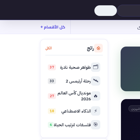
ى
كل الأقسام
رائج
الكل
🗂️
ظواهر صحية نادرة
37
🛰️
رحلة أرتيمس 2
33
مونديال كأس العالم
🔥
27
2026
شهرين
⚡
الذكاء الاصطناعي
18
🎯
فلسفات لترتيب الحياة
6