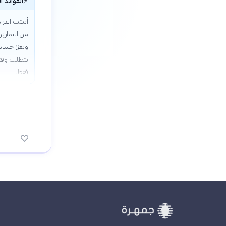
⚡
الفوائد ا
أثبتت الدرا
ويعزز حساس
فقط.