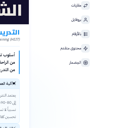
الش
مقارنات
بروفايل
التدري
بالأرقام
aining (HIIT)
محتوى متقدم
أسلوب تد
من الراحة
المِضمار
من التدري
💓
آلية الع
يعتمد التد
نسبياً لا ت
تحسين كفاءة