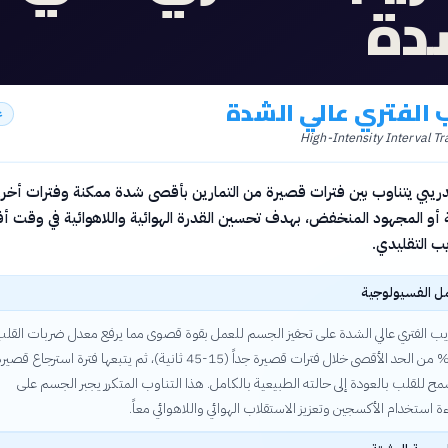
دة
ب الفتري عالي الشدة
ع
High-Intensity Interval Tr
ريبي يتناوب بين فترات قصيرة من التمارين بأقصى شدة ممكنة وفترات أخر
 أو المجهود المنخفض، بهدف تحسين القدرة الهوائية واللاهوائية في وقت أ
ب التقليدي.
مل الفسيولوجية
ريب الفتري عالي الشدة على تحفيز الجسم للعمل بقوة قصوى مما يرفع معدل ضربات القل
إلى 80-90% من الحد الأقصى خلال فترات قصيرة جداً (15-45 ثانية)، ثم يتبعها فترة استرجاع قصي
سمح للقلب بالعودة إلى حالته الطبيعية بالكامل. هذا التناوب المتكرر يجبر الجسم على
 استخدام الأكسجين وتعزيز الاستقلاب الهوائي واللاهوائي معاً.