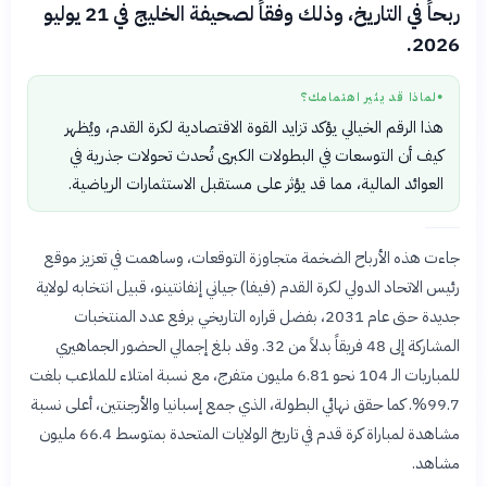
ربحاً في التاريخ، وذلك وفقاً لصحيفة الخليج في 21 يوليو
2026.
لماذا قد يثير اهتمامك؟
●
هذا الرقم الخيالي يؤكد تزايد القوة الاقتصادية لكرة القدم، ويُظهر
كيف أن التوسعات في البطولات الكبرى تُحدث تحولات جذرية في
العوائد المالية، مما قد يؤثر على مستقبل الاستثمارات الرياضية.
جاءت هذه الأرباح الضخمة متجاوزة التوقعات، وساهمت في تعزيز موقع
رئيس الاتحاد الدولي لكرة القدم (فيفا) جياني إنفانتينو، قبيل انتخابه لولاية
جديدة حتى عام 2031، بفضل قراره التاريخي برفع عدد المنتخبات
المشاركة إلى 48 فريقاً بدلاً من 32. وقد بلغ إجمالي الحضور الجماهيري
للمباريات الـ 104 نحو 6.81 مليون متفرج، مع نسبة امتلاء للملاعب بلغت
99.7%. كما حقق نهائي البطولة، الذي جمع إسبانيا والأرجنتين، أعلى نسبة
مشاهدة لمباراة كرة قدم في تاريخ الولايات المتحدة بمتوسط 66.4 مليون
مشاهد.