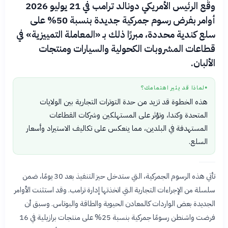
وقّع الرئيس الأمريكي دونالد ترامب في 21 يوليو 2026
أوامر بفرض رسوم جمركية جديدة بنسبة 50% على
سلع كندية محددة، مبررًا ذلك بـ «المعاملة التمييزية» في
قطاعات المشروبات الكحولية والسيارات ومنتجات
الألبان.
لماذا قد يثير اهتمامك؟
●
هذه الخطوة قد تزيد من حدة التوترات التجارية بين الولايات
المتحدة وكندا، وتؤثر على المستهلكين وشركات القطاعات
المستهدفة في البلدين، مما ينعكس على تكاليف الاستيراد وأسعار
السلع.
تأتي هذه الرسوم الجمركية، التي ستدخل حيز التنفيذ بعد 30 يومًا، ضمن
سلسلة من الإجراءات التجارية التي اتخذتها إدارة ترامب. وقد استثنت الأوامر
الجديدة بعض الواردات كالمعادن الحيوية والطاقة والبوتاس. وسبق أن
فرضت واشنطن رسومًا جمركية بنسبة 25% على منتجات برازيلية في 16