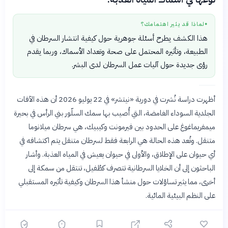
لماذا قد يثير اهتمامك؟
●
هذا الكشف يطرح أسئلة جوهرية حول كيفية انتشار السرطان في
الطبيعة، وتأثيره المحتمل على صحة وتعداد الأسماك، وربما يقدم
رؤى جديدة حول آليات عمل السرطان لدى البشر.
أظهرت دراسة نُشرت في دورية «نيتشر» في 22 يوليو 2026 أن هذه الآفات
الجلدية السوداء الغامضة، التي أُصيب بها سمك السلّور بني الرأس في بحيرة
ميمفريماغوغ على الحدود بين فيرمونت وكيبيك، هي سرطان ميلانوما
متنقل. وتُعد هذه الحالة هي الرابعة فقط لسرطان متنقل يتم اكتشافه في
أي حيوان على الإطلاق، والأولى في حيوان يعيش في المياه العذبة. وأشار
الباحثون إلى أن الخلايا السرطانية تتصرف كطُفيل، تنتقل من سمكة إلى
أخرى، مما يثير تساؤلات حول منشأ هذا السرطان وكيفية تأثيره المستقبلي
على النظم البيئية المائية.