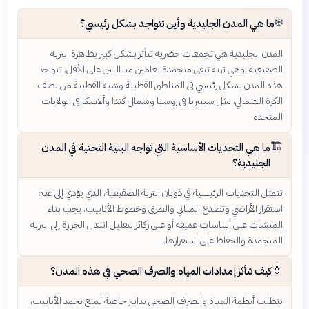
❄️
ما هي المدن الجليدية وأين تتواجد بشكل رئيسي؟
المدن الجليدية هي تجمعات حضرية تتأثر بشكل كبير بظاهرة التربة
الصقيعية، وهي تربة تبقى متجمدة لعامين متتاليين على الأقل. تتواجد
هذه المدن بشكل رئيسي في المناطق القطبية وشبه القطبية من نصف
الكرة الشمالي، مثل سيبيريا في روسيا وشمال كندا وألاسكا في الولايات
المتحدة.
🏗️
ما هي التحديات الأساسية التي تواجه البنية التحتية في المدن
الجليدية؟
تتمثل التحديات الرئيسية في ذوبان التربة الصقيعية، الذي يؤدي إلى عدم
استقرار الأراضي وتصدع المباني والطرق وخطوط الأنابيب. يجب بناء
المنشآت على أساسات عميقة أو على ركائز لتقليل انتقال الحرارة إلى التربة
المتجمدة والحفاظ على استقرارها.
💧
كيف تتأثر إمدادات المياه والصرف الصحي في هذه المدن؟
تتطلب أنظمة المياه والصرف الصحي تدابير خاصة لمنع تجمد الأنابيب،