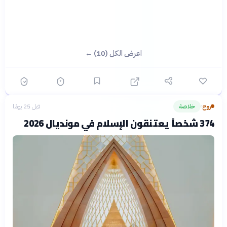
اعرض الكل (10) ←
روح
خلاصة
قبل 25 يومًا
›
374 شخصاً يعتنقون الإسلام في مونديال 2026