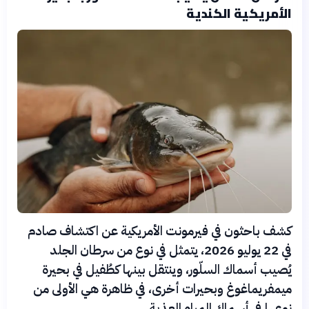
الأمريكية الكندية
كشف باحثون في فيرمونت الأمريكية عن اكتشاف صادم
في 22 يوليو 2026، يتمثل في نوع من سرطان الجلد
يُصيب أسماك السلّور، وينتقل بينها كطُفيل في بحيرة
ميمفريماغوغ وبحيرات أخرى، في ظاهرة هي الأولى من
نوعها في أسماك المياه العذبة.