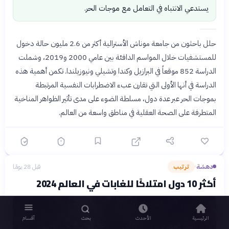
يستدعي الانتباه في التعامل مع موجات الحر.
حلل باحثون من جامعة موناش الأسترالية أكثر من 2.6 مليون حالة دخول
للمستشفيات خلال المواسم الدافئة بين عامي 2000 و2019، وشملت
الدراسة 852 موقعاً في البرازيل وكندا وتشيلي ونيوزيلندا. تكمن أهمية هذه
الدراسة في أنها الأولى التي تقارن عبء الاضطرابات النفسية المرتبطة
بموجات الحر عبر عدة دول، مسلطة الضوء على مدى تأثير الظواهر المناخية
المتطرفة على الصحة العقلية في مناطق واسعة من العالم.
دهشة
ترتيب
قبل 28 يومًا
›
أكثر 10 دول امتلاكًا للغابات في العالم 2024
الرئيسية
الأحدث
بحث
أقسام