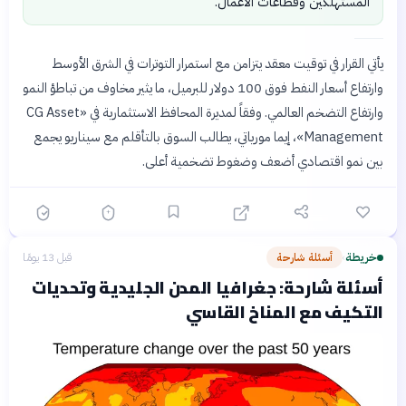
المستهلكين وقطاعات الأعمال.
يأتي القرار في توقيت معقد يتزامن مع استمرار التوترات في الشرق الأوسط
وارتفاع أسعار النفط فوق 100 دولار للبرميل، ما يثير مخاوف من تباطؤ النمو
وارتفاع التضخم العالمي. وفقاً لمديرة المحافظ الاستثمارية في «CG Asset
Management»، إيما مورياتي، يطالب السوق بالتأقلم مع سيناريو يجمع
بين نمو اقتصادي أضعف وضغوط تضخمية أعلى.
خريطة
أسئلة شارحة
قبل 13 يومًا
›
أسئلة شارحة: جغرافيا المدن الجليدية وتحديات
التكيف مع المناخ القاسي