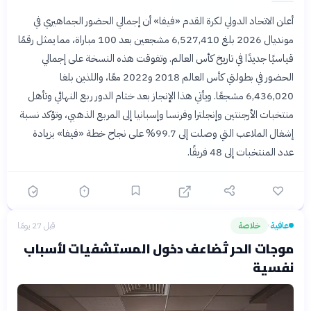
أعلن الاتحاد الدولي لكرة القدم «فيفا» أن إجمالي الحضور الجماهيري في
مونديال 2026 بلغ 6,527,410 مشجعين بعد 100 مباراة، مما يمثل رقمًا
قياسيًا جديدًا في تاريخ كأس العالم. وتفوقت هذه النسخة على إجمالي
الحضور في بطولتي كأس العالم 2018 و2022 معًا، واللذين بلغا
6,436,020 مشجعًا. ويأتي هذا الإنجاز بعد ختام الدور ربع النهائي وتأهل
منتخبات الأرجنتين وإنجلترا وفرنسا وإسبانيا إلى المربع الذهبي، وتؤكد نسبة
إشغال الملاعب التي وصلت إلى 99.7% على نجاح خطة «فيفا» بزيادة
عدد المنتخبات إلى 48 فريقًا.
عافية
خلاصة
قبل 27 يومًا
›
موجات الحر تُضاعف دخول المستشفيات لأسباب
نفسية