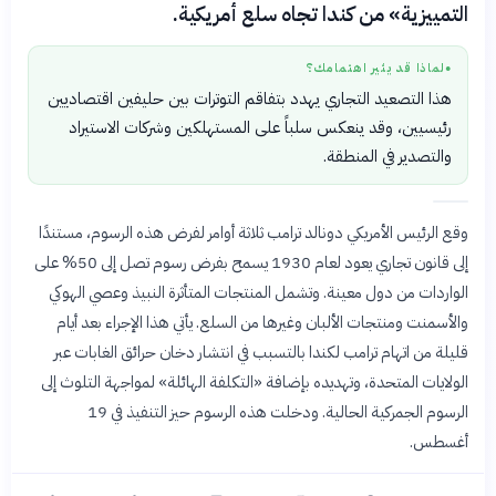
التمييزية» من كندا تجاه سلع أمريكية.
لماذا قد يثير اهتمامك؟
●
هذا التصعيد التجاري يهدد بتفاقم التوترات بين حليفين اقتصاديين
رئيسيين، وقد ينعكس سلباً على المستهلكين وشركات الاستيراد
والتصدير في المنطقة.
وقع الرئيس الأمريكي دونالد ترامب ثلاثة أوامر لفرض هذه الرسوم، مستندًا
إلى قانون تجاري يعود لعام 1930 يسمح بفرض رسوم تصل إلى 50% على
الواردات من دول معينة. وتشمل المنتجات المتأثرة النبيذ وعصي الهوكي
والأسمنت ومنتجات الألبان وغيرها من السلع. يأتي هذا الإجراء بعد أيام
قليلة من اتهام ترامب لكندا بالتسبب في انتشار دخان حرائق الغابات عبر
الولايات المتحدة، وتهديده بإضافة «التكلفة الهائلة» لمواجهة التلوث إلى
الرسوم الجمركية الحالية. ودخلت هذه الرسوم حيز التنفيذ في 19
أغسطس.