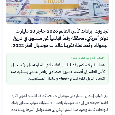
تجاوزت إيرادات كأس العالم 2026 حاجز 10 مليارات
دولار أمريكي، محققة رقماً قياسياً غير مسبوق في تاريخ
البطولة، ومُضاعفة تقريباً عائدات مونديال قطر 2022.
لماذا قد يثير اهتمامك؟
●
هذا الرقم لا يعكس فقط النمو الاقتصادي للبطولة، بل يؤكد تحول
كأس العالم إلى أضخم مشروع اقتصادي رياضي عالمي يستفيد منه
الاتحاد الدولي لكرة القدم «فيفا» والبلدان المستضيفة.
مع اقتراب إسدال الستار على مونديال 2026، كشف الاتحاد الدولي لكرة
القدم «فيفا» عن إيرادات تاريخية بلغت 10 مليارات دولار، لتتجاوز بذلك
التوقعات كافة. ويعود هذا النمو الهائل إلى عدة عوامل، أبرزها زيادة عدد