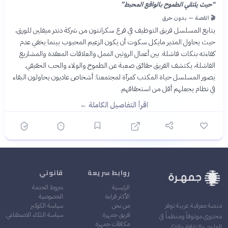
“
حيث يلتقي الطموح بالواقع المحبط
”
🎬 القصة — بدون حرق
يتابع المسلسل فريق التوظيف في فرع سكرانتون من شركة دندر ميفلين للورق،
حيث يحاول المدير مايكل سكوت أن يكون الزعيم المحبوب بينما يخفي عدم
كفاءته بنكات فاشلة. بين أعمال الروتين الممل والعلاقات المعقدة والمشاريع
الفاشلة، يكتشف الفريق حقائق صعبة عن الطموح والولاء والحب الحقيقي.
يصور المسلسل حياة المكتب كمرآة لمجتمعنا: أشخاص عاديون يحاولون البقاء
في نظام يجعلهم أقل من استحقاقهم.
اقرأ التفاصيل الكاملة ←
روابط سريعة
قانوني
الرئيسية
شروط الخدمة
الأكثر قراءة
الخصوصية
من نحن
سياسة الكوكيز
منصة معرفية عربية توفر
فريق جمهرة
سياسة الذكاء الاصطناعي
محتوى موثوقاً ومنظماً في
مكافآت جمهرة
العلوم والثقافة والفكر