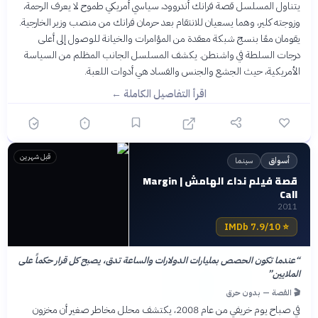
يتناول المسلسل قصة فرانك أندروود، سياسي أمريكي طموح لا يعرف الرحمة،
وزوجته كلير، وهما يسعيان للانتقام بعد حرمان فرانك من منصب وزير الخارجية.
يقومان معًا بنسج شبكة معقدة من المؤامرات والخيانة للوصول إلى أعلى
درجات السلطة في واشنطن. يكشف المسلسل الجانب المظلم من السياسة
الأمريكية، حيث الجشع والجنس والفساد هي أدوات اللعبة.
اقرأ التفاصيل الكاملة ←
قبل شهرين
سينما
أسواق
قصة فيلم نداء الهامش | Margin
Call
2011
7.9/10 IMDb
⭐
“
عندما تكون الحصص بمليارات الدولارات والساعة تدق، يصبح كل قرار حكماً على
الملايين
”
🎬 القصة — بدون حرق
في صباح يوم خريفي من عام 2008، يكتشف محلل مخاطر صغير أن مخزون