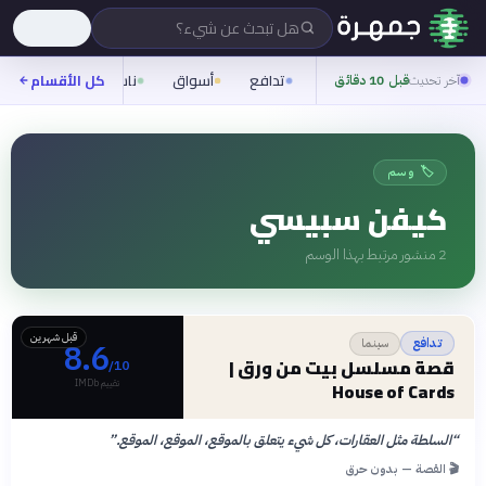
هل تبحث عن شيء؟
تدافع
أسواق
ناس
روح
كل الأقسام
شيف
آخر تحديث
قبل 10 دقائق
🏷️ وسم
كيفن سبيسي
2
منشور مرتبط بهذا الوسم
قبل شهرين
سينما
تدافع
8.6
قصة مسلسل بيت من ورق |
/10
تقييم IMDb
House of Cards
“
السلطة مثل العقارات، كل شيء يتعلق بالموقع، الموقع، الموقع.
”
🎬 القصة — بدون حرق