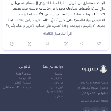
البنك الاستثماري من الأوراق المالية السامة قد يؤدي إلى خسائر تتجاوز رأس
مال الشركة بأضعاف. تبدأ رحلة مجنونة عبر 24 ساعة حاسمة حيث يصعد
الاكتشاف درجات القيادة، من المحللين إلى مديري الأقسام ثم الرؤساء
التنفيذيين. يواجه الجميع مفترق طرق أخلاقي مظلم: هل يحاولون إنقاذ السفينة
بشرف، أم يكرسون جهودهم لإنقاذ أنفسهم على حساب الآخرين والعالم بأسره؟
اقرأ التفاصيل الكاملة ←
روابط سريعة
قانوني
الرئيسية
شروط الخدمة
الأكثر قراءة
الخصوصية
من نحن
سياسة الكوكيز
منصة معرفية عربية توفر
فريق جمهرة
سياسة الذكاء الاصطناعي
محتوى موثوقاً ومنظماً في
مكافآت جمهرة
العلوم والثقافة والفكر
اتصل بنا
قيمة المرء ما يعرفه