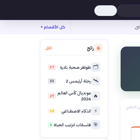
نى
كل الأقسام
رائج
الكل
🗂️
ظواهر صحية نادرة
37
🛰️
رحلة أرتيمس 2
33
مونديال كأس العالم
🔥
27
2026
ر الماضي
⚡
الذكاء الاصطناعي
18
🎯
فلسفات لترتيب الحياة
6