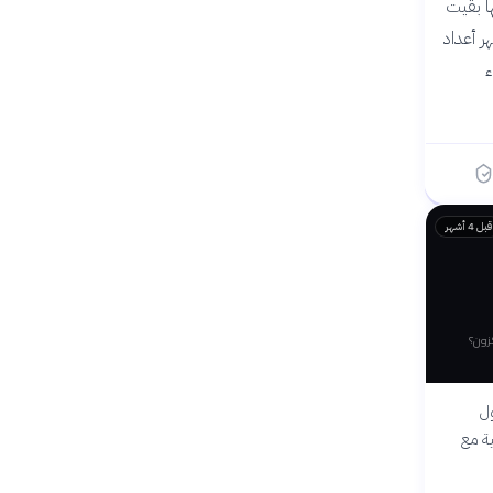
ها بقيت
ُظهر أعداد
ء
قبل 4 أشهر
كزون؟
ول
ية مع