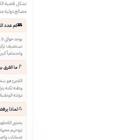
تشكل قضية اللاج
مصالح دولية متض
👥
كم عدد الل
واجتماعياً كبير
🚩
ما الفرق ب
اللاجئ هو شخص 
وطنه لكنه يتر
دولته الوطنية.
⚠️
لماذا يرفض
يخشى اللاجئون
نزوحهم محررة 
ضمانات واضحة