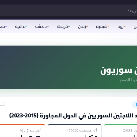
شيء؟
س
روح
شيفرة
زمان
خريطة
دهشة
عافية
مع
 سوريون
هذا الوسم
الشه
للاجئين السوريين في الدول المجاورة (2015-2023)
202)
أكبر مستضيف (2023)
أعلى عدد في تركيا