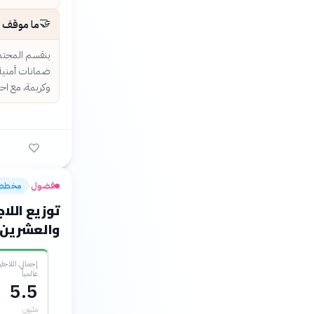
🤝
ما موقف ا
ينقسم المجتمع
ضمانات أمنية 
وكريمة، مع اح
فضول
مخطط
›
توزيع اللاج
والعشرين
إجمالي اللاجئي
عالمياً
5.5
مليون