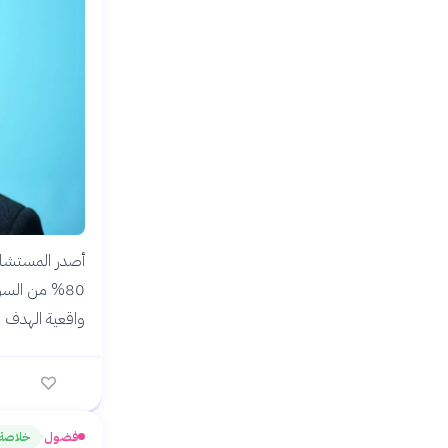
80% من الس
واقعية الهدف 
فضول
خلاصة
›