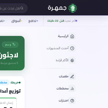
هل تبحث عن 
تدافع
أسواق
نا
آخر تحديث
قبل 22 دقيقة
الرئيسية
🏷️ وسم
أحدث المنشورات
لاجئون
الأكثر قراءة
5
منشور مرتبط ب
خلاصات
خريطة
مخطط
›
مخططات
توزيع أعداد ا
اختبارات
إجمالي اللاجئين (3