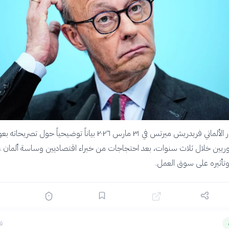
أصدر المستشار الألماني فريدريش ميرتس في ٣١ مارس ٢٠٢٦ بياناً توضيحياً حول تصريحات
وريين خلال ثلاث سنوات، بعد احتجاجات من خبراء اقتصاديين وساسة ألمان 
وتأثيره على سوق العمل.
قبل