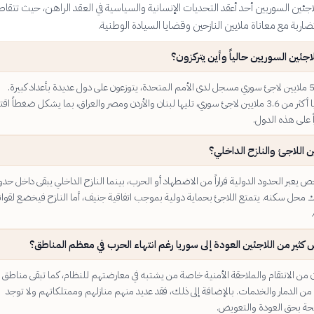
ئين السوريين أحد أعقد التحديات الإنسانية والسياسية في العقد الراهن، حيث تتقاط
اربة مع معاناة ملايين النازحين وقضايا السيادة الوطنية.
اجئين السوريين حالياً وأين يتركزون؟
يوجد حوالي 5.5 ملايين لاجئ سوري مسجل لدى الأمم المتحدة، يتوزعون على دول عديدة بأعداد كبيرة.
تستضيف تركيا أكثر من 3.6 ملايين لاجئ سوري، تليها لبنان والأردن ومصر والعراق، بما يشكل ضغطاً اق
اً على هذه الدول.
ين اللاجئ والنازح الداخلي؟
يعبر الحدود الدولية فراراً من الاضطهاد أو الحرب، بينما النازح الداخلي يبقى داخل حدو
ك محل سكنه. يتمتع اللاجئ بحماية دولية بموجب اتفاقية جنيف، أما النازح فيخضع لقوان
 كثير من اللاجئين العودة إلى سوريا رغم انتهاء الحرب في معظم المناطق؟
 من الانتقام والملاحقة الأمنية خاصة من يشتبه في معارضتهم للنظام، كما تبقى مناطق
من الدمار والخدمات. بالإضافة إلى ذلك، فقد عديد منهم منازلهم وممتلكاتهم ولا توجد
 بحق العودة والتعويض.