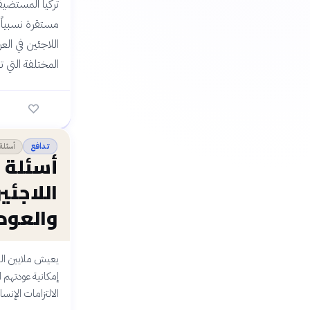
تركيا المستضيف 
اللاجئين في ال
المختلفة التي ت
أسئلة
تدافع
أسئلة ش
اللاجئي
والعود
يعيش ملايين الس
إمكانية عودتهم ا
الالتزامات الإنسان