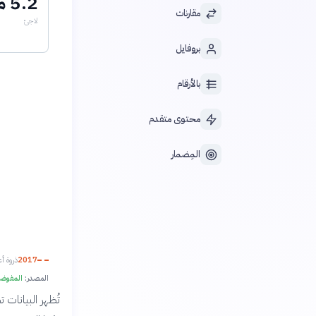
5.2 مليون
مقارنات
لاجئ
بروفايل
بالأرقام
محتوى متقدم
المِضمار
2017
ذروة أع
المصدر:
المفوضية
تُظهر البيانات 