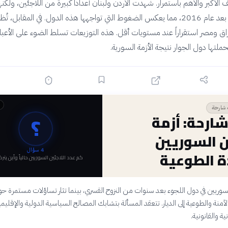
الأكبر والأهم باستمرار. شهدت الأردن ولبنان أعداداً كبيرة من اللاجئين، ولكن
مستقرة نسبياً بعد عام 2016، مما يعكس الضغوط التي تواجهها هذه الدول. في المقابل، ت
عراق ومصر استقراراً عند مستويات أقل. هذه التوزيعات تسلط الضوء على الأعبا
حملتها دول الجوار نتيجة الأزمة السورية.
 شارحة
؟
ارحة: أزمة
ن السوريين
4
سؤال
ة الطوعية
كم عدد اللاجئين السوريين حالياً وأين يتر
وريين في دول اللجوء بعد سنوات من النزوح القسري، بينما تثار تساؤلات مستمرة ح
لآمنة والطوعية إلى الديار. تتعقد المسألة بتشابك المصالح السياسية الدولية والإقليم
ية والقانونية.