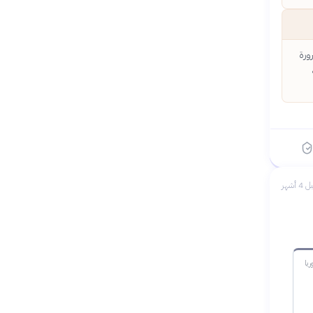
ورة
 4 أشهر
يا