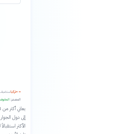
تركيا
تستضيف 67% من إجمالي اللاجئين السور
المصدر:
المفوضي