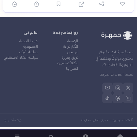
روابط سريعة
قانوني
الرئيسية
شروط الخدمة
الأكثر قراءة
الخصوصية
من نحن
سياسة الكوكيز
منصة معرفية عربية توفر
فريق جمهرة
سياسة الذكاء الاصطناعي
محتوى موثوقاً ومنظماً في
مكافآت جمهرة
العلوم والثقافة والفكر
اتصل بنا
قيمة المرء ما يعرفه
©
2026
جمهرة — جميع الحقوق محفوظة
مُحدَّث يوميًا