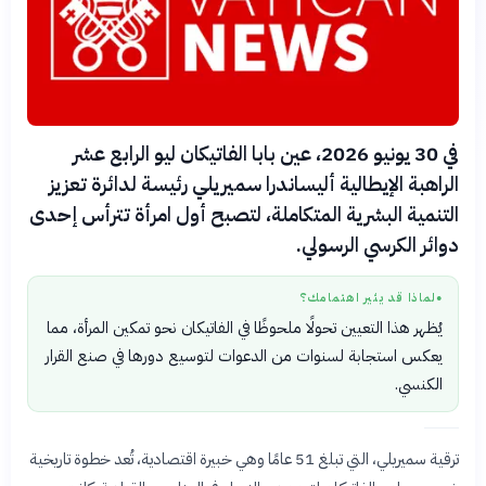
في 30 يونيو 2026، عين بابا الفاتيكان ليو الرابع عشر
الراهبة الإيطالية أليساندرا سميريلي رئيسة لدائرة تعزيز
التنمية البشرية المتكاملة، لتصبح أول امرأة تترأس إحدى
دوائر الكرسي الرسولي.
لماذا قد يثير اهتمامك؟
●
يُظهر هذا التعيين تحولًا ملحوظًا في الفاتيكان نحو تمكين المرأة، مما
يعكس استجابة لسنوات من الدعوات لتوسيع دورها في صنع القرار
الكنسي.
ترقية سميريلي، التي تبلغ 51 عامًا وهي خبيرة اقتصادية، تُعد خطوة تاريخية