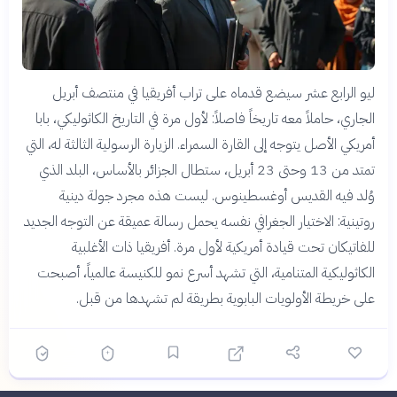
ليو الرابع عشر سيضع قدماه على تراب أفريقيا في منتصف أبريل
الجاري، حاملاً معه تاريخاً فاصلاً: لأول مرة في التاريخ الكاثوليكي، بابا
أمريكي الأصل يتوجه إلى القارة السمراء. الزيارة الرسولية الثالثة له، التي
تمتد من 13 وحتى 23 أبريل، ستطال الجزائر بالأساس، البلد الذي
وُلد فيه القديس أوغسطينوس. ليست هذه مجرد جولة دينية
روتينية: الاختيار الجغرافي نفسه يحمل رسالة عميقة عن التوجه الجديد
للفاتيكان تحت قيادة أمريكية لأول مرة. أفريقيا ذات الأغلبية
الكاثوليكية المتنامية، التي تشهد أسرع نمو للكنيسة عالمياً، أصبحت
على خريطة الأولويات البابوية بطريقة لم تشهدها من قبل.