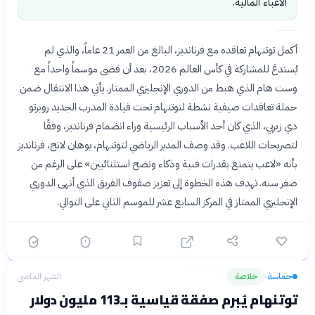
الأعباء المالية.
أكمل توتنهام تعاقده مع فرنانديز، البالغ من العمر 21 عاماً، والذي لم
يُستدعَ للمشاركة في كأس العالم 2026، بعد أن قضى موسماً واحداً مع
وست هام الذي هبط من الدوري الإنجليزي الممتاز. يأتي هذا الانتقال ضمن
حملة تعاقدات صيفية نشطة لتوتنهام تحت قيادة المدرب الجديد روبرتو
دي زيربي، الذي كان أحد الأسباب الرئيسية وراء انضمام فرنانديز، وفقًا
لتصريحات اللاعب. وقد وصف المدير الرياضي لتوتنهام، يوهان لانج، فرنانديز
بأنه «لاعب يتمتع بقدرات فنية وذكاء ونضج استثنائيين» على الرغم من
صغر سنه. تهدف هذه الخطوة إلى تعزيز صفوف الفريق الذي أنهى الدوري
الإنجليزي الممتاز في المركز السابع عشر للموسم الثاني على التوالي.
حماسة
خلاصة
الشهر الماضي
›
توتنهام يُبرم صفقة قياسية بـ113 مليون دولار