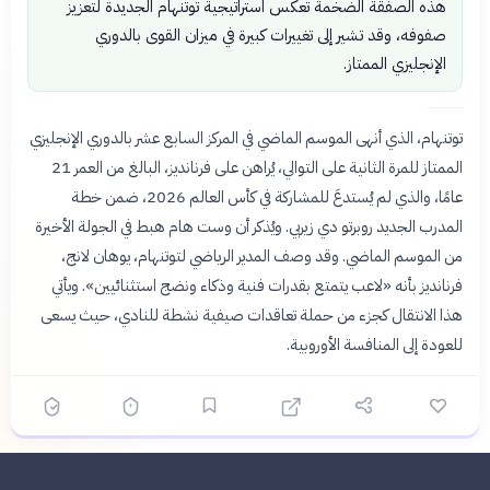
هذه الصفقة الضخمة تعكس استراتيجية توتنهام الجديدة لتعزيز
صفوفه، وقد تشير إلى تغييرات كبيرة في ميزان القوى بالدوري
الإنجليزي الممتاز.
توتنهام، الذي أنهى الموسم الماضي في المركز السابع عشر بالدوري الإنجليزي
الممتاز للمرة الثانية على التوالي، يُراهن على فرنانديز، البالغ من العمر 21
عامًا، والذي لم يُستدعَ للمشاركة في كأس العالم 2026، ضمن خطة
المدرب الجديد روبرتو دي زيربي. ويُذكر أن وست هام هبط في الجولة الأخيرة
من الموسم الماضي. وقد وصف المدير الرياضي لتوتنهام، يوهان لانج،
فرنانديز بأنه «لاعب يتمتع بقدرات فنية وذكاء ونضج استثنائيين». ويأتي
هذا الانتقال كجزء من حملة تعاقدات صيفية نشطة للنادي، حيث يسعى
للعودة إلى المنافسة الأوروبية.