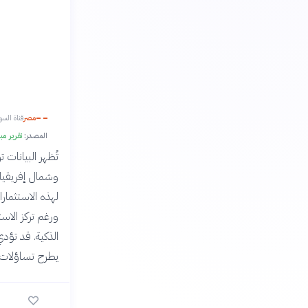
مصر
قناة الس
المصدر:
تقرير مبادرة ب
تُظهر البيانات 
وشمال إفريقيا،
لهذه الاستثما
ورغم تركز الاستث
الذكية. قد تؤد
يطرح تساؤلات 