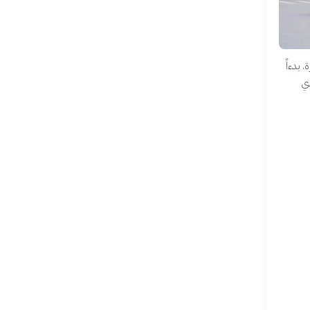
 بدءاً
دي