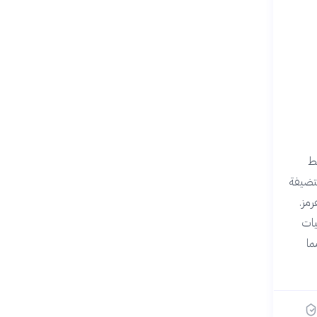
سط
ستضيفة
مز.
يات
ما