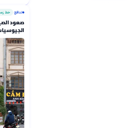
تدافع
خط زمن
›
صعود الصين
الجيوسياسية 978