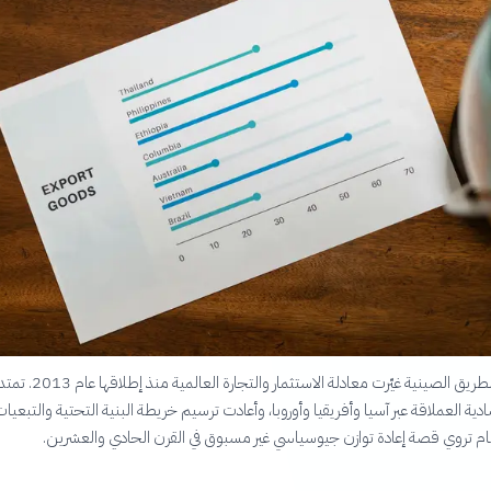
مبادرة الحزام والطريق الصينية غيّرت معادلة الاستثم
دية العملاقة عبر آسيا وأفريقيا وأوروبا، وأعادت ترسيم خريطة البنية التحتية والتبعيا
رقام تروي قصة إعادة توازن جيوسياسي غير مسبوق في القرن الحادي والعشرين.