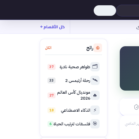
ى
كل الأقسام
رائج
الكل
🗂️
ظواهر صحية نادرة
37
🛰️
رحلة أرتيمس 2
33
بدأ ←
مونديال كأس العالم
🔥
27
2026
يومًا
⚡
الذكاء الاصطناعي
18
🎯
فلسفات لترتيب الحياة
ر الماضي
6