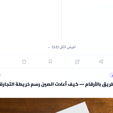
اعرض الكل (12) ←
م
ق
طريق بالأرقام — كيف أعادت الصين رسم خريطة التجارة