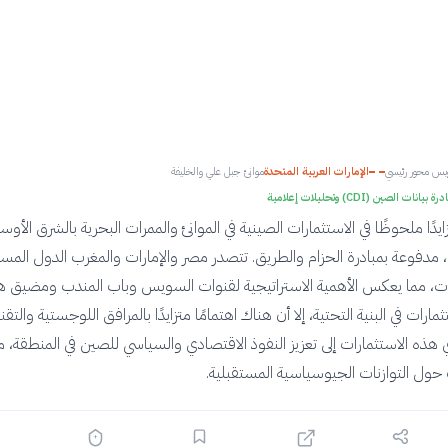
ويس محور رئيسي
الإمارات العربية المتحدة
موانئ جبل علي والخليفة
يانات الصين (CDI) وتحليلات إعلامية
تزايدًا ملحوظًا في الاستثمارات الصينية في الموانئ والممرات البحرية بالشرق الأو
 مدفوعة بمبادرة الحزام والطريق. تتصدر مصر والإمارات والمغرب الدول الم
رات، مما يعكس الأهمية الاستراتيجية لقنوات السويس وباب المندب ومضيق هر
مارات في البنية التحتية، إلا أن هناك اهتمامًا متزايدًا بالمرافق اللوجستية والتقن
ي هذه الاستثمارات إلى تعزيز النفوذ الاقتصادي والسياسي للصين في المنطقة، م
حول التوازنات الجيوسياسية المستقبلية.