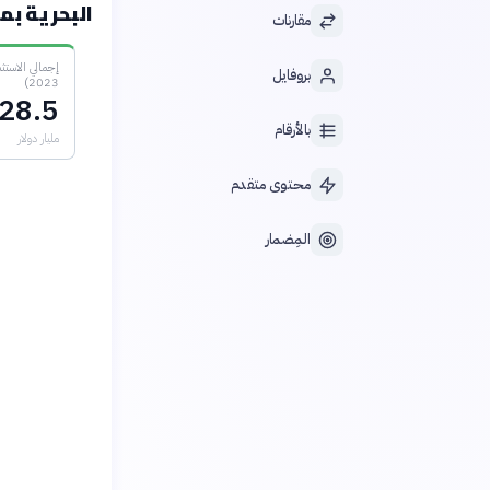
البحرية بمنط
مقارنات
بروفايل
2023)
28.5
بالأرقام
مليار دولار
محتوى متقدم
المِضمار