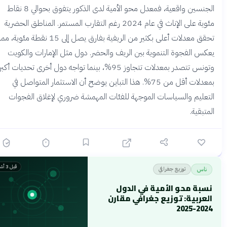
الجنسين واقعية، فمعدل محو الأمية لدى الذكور يتفوق بحوالي 8 نقاط
مئوية على الإناث في عام 2024 رغم التقارب المستمر. المناطق الحضرية
تحقق معدلات أعلى بكثير من الريفية بفارق يصل إلى 15 نقطة مئوية، مما
عكس الفجوة التنموية بين الريف والحضر. دول مثل الإمارات والكويت
وتونس تتصدر بمعدلات تتجاوز 95%، بينما تواجه دول أخرى تحديات أكبر
بمعدلات أقل من 75%. هذا التباين يوضح أن الاستثمار المتواصل في
لتعليم والسياسات الموجهة للفئات المهمشة ضروري لإغلاق الفجوات
لمتبقية.
قبل 3 أشهر
توزيع جغرافي
ناس
نسبة محو الأمية في الدول
العربية: توزيع جغرافي مقارن
2024-2025