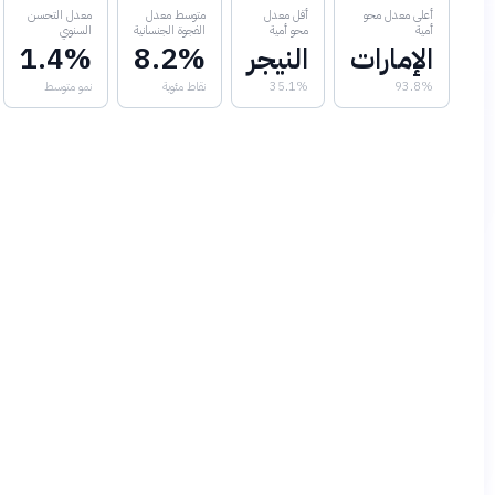
أعلى معدل محو
أقل معدل
متوسط معدل
معدل التحسن
أمية
محو أمية
الفجوة الجنسانية
السنوي
الإمارات
النيجر
8.2%
1.4%
93.8%
35.1%
نقاط مئوية
نمو متوسط