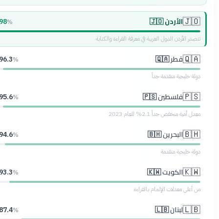
الأردن 🇯🇴
🇯🇴
98
%
تتصدر الأردن الدول العربية في معرفة القراءة والكتابة
قطر 🇶🇦
🇶🇦
96.3
%
دولة خليجية متقدمة جداً
فلسطين 🇵🇸
🇵🇸
95.6
%
معدل أمية منخفض جداً 2.1% للعام 2023
البحرين 🇧🇭
🇧🇭
94.6
%
دولة خليجية متقدمة
الكويت 🇰🇼
🇰🇼
93.3
%
من أعلى معدلات الإلمام بالقراءة
لبنان 🇱🇧
🇱🇧
87.4
%