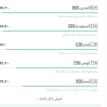
البحرين 🇧🇭
🇧🇭
95.7
%
نسبة عالية جداً مع برامج تعليمية شاملة
السعودية 🇸🇦
🇸🇦
94.8
%
استثمار كبير في التعليم العام والعالي
لبنان 🇱🇧
🇱🇧
92
%
تراث تعليمي عريق رغم التحديات الراهنة
تونس 🇹🇳
🇹🇳
81.3
%
برامج طويلة الأمد لمحو الأمية منذ الاستقلال
مصر 🇪🇬
🇪🇬
75.3
%
تراجع من 32.2% إلى 24.8% بين 2014 و2024
اعرض الكل (12) ←