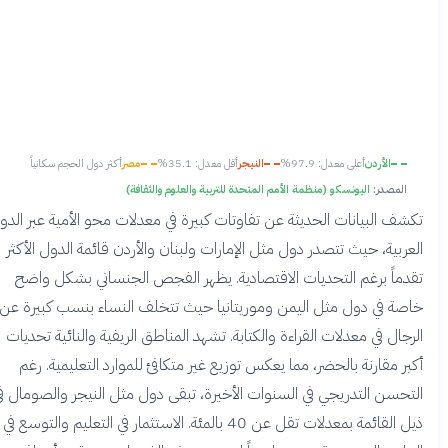
الأردن
أعلى معدل: 97.9%
النيجر
أقل معدل: 35.1%
مصر
أكثر دول الحجم سكانياً
المصدر:
اليونسكو (منظمة الأمم المتحدة للتربية والعلوم والثقافة)
كشف البيانات الحديثة عن تفاوتات كبيرة في معدلات محو الأمية عبر الدول
لعربية، حيث تتصدر دول مثل الإمارات ولبنان والأردن قائمة الدول الأكثر
قدماً برغم التحديات الاقتصادية. يظهر الفجص الجنساني بشكل واضح
اصة في دول مثل اليمن وموريتانيا حيث تتخلف النساء بنسب كبيرة عن
لرجال في معدلات القراءة والكتابة. تشهد المناطق الريفية والنائية تحديات
كبر مقارنة بالحضر، مما يعكس توزيع غير متكافئ للموارد التعليمية. رغم
لتحسن التدريجي في السنوات الأخيرة، تبقى دول مثل النيجر والصومال في
ذيل القائمة بمعدلات تقل عن 40 بالمئة. الاستثمار في التعليم والتوسع في