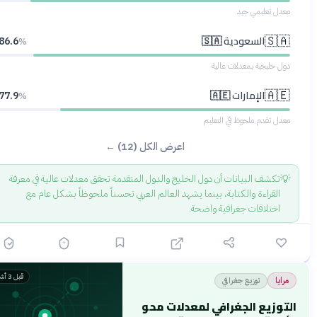
معدل تعليمي جيد
السعودية 🇸🇦
🇸🇦
86.6
%
دول خليجية بمعدلات عالية
الإمارات 🇦🇪
🇦🇪
77.9
%
معدل تقدم ملحوظ في التعليم
اعرض الكل (12) ←
💡
تكشف البيانات أن دول الخليج والدول المتقدمة تحقق معدلات عالية في معرفة
القراءة والكتابة، بينما يشهد العالم العربي تحسناً ملحوظاً بشكل عام مع
اختلافات جغرافية واضحة.
قبل 3 أشهر
توزيع جغرافي
مرايا
التوزيع الجغرافي لمعدلات محو