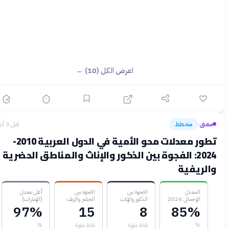
اعرض الكل (10) ←
معنى
مخطط
قبل 3 أشهر
›
تطور معدلات محو الأمية في الدول العربية 2010-
2024: الفجوة بين الذكور والإناث والمناطق الحضرية
الريفية
المعدل
الفجوة بين
الفجوة بين
أعلى معدل
الإجمالي 2024
الذكور والإناث
الحضر والريف
(الإمارات)
97%
15
8
85%
%
نقاط مئوية
نقاط مئوية
%