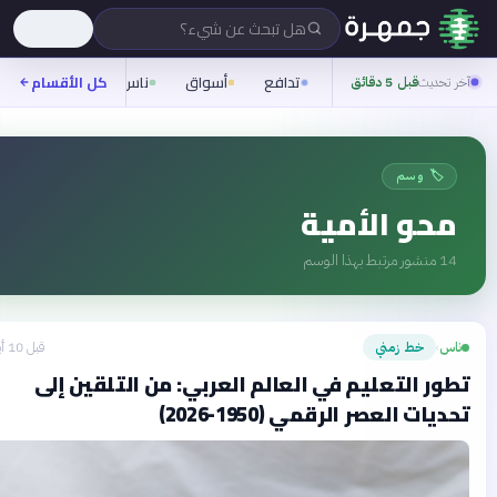
هل تبحث عن شيء؟
تدافع
أسواق
ناس
روح
كل الأقسام
شيفرة
خر تحديث
قبل 5 دقائق
🏷️ وسم
محو الأمية
14
منشور مرتبط بهذا الوسم
ناس
خط زمني
قبل 10 أيام
›
طور التعليم في العالم العربي: من التلقين إلى
حديات العصر الرقمي (1950-2026)