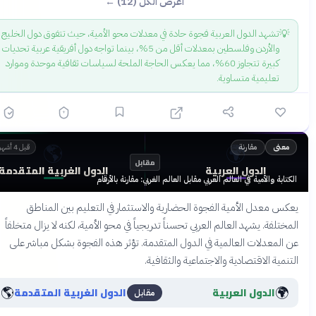
اعرض الكل (12) ←
💡
تشهد الدول العربية فجوة حادة في معدلات محو الأمية، حيث تتفوق دول الخليج
والأردن وفلسطين بمعدلات أقل من 5%، بينما تواجه دول أفريقية عربية تحديات
كبيرة تتجاوز 60%، مما يعكس الحاجة الملحة لسياسات ثقافية موحدة وموارد
تعليمية متساوية.
🌎
🌍
مقارنة
معنى
قبل 4 أشهر
مقابل
الدول العربية
الدول الغربية المتقدمة
لكتابة والأمية في العالم العربي مقابل العالم الغربي: مقارنة بالأرقام
عكس معدل الأمية الفجوة الحضارية والاستثمار في التعليم بين المناطق
لمختلفة. يشهد العالم العربي تحسناً تدريجياً في محو الأمية، لكنه لا يزال متخلفاً
ن المعدلات العالمية في الدول المتقدمة. تؤثر هذه الفجوة بشكل مباشر على
لتنمية الاقتصادية والاجتماعية والثقافية.
🌎
🌍
الدول العربية
الدول الغربية المتقدمة
مقابل