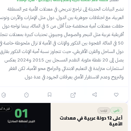
المصدر:
منظمة الأمم المتحدة للتربية والعلم والثقافة (اليونسكو) - معهد الإحصاء
شير البيانات الحديثة إلى تراجع تدريجي في معدلات الأمية عبر المنطقة
لعربية، مع اختلافات جوهرية بين الدول. دول مثل الإمارات والأردن وتونس
حققت معدلات أمية منخفضة جداً أقل من 5 في المائة، بينما تواجه دول
فريقية عربية مثل النيجر والصومال وجيبوتي تحديات كبيرة بمعدلات تتجاوز
50 في المائة. الفجوة بين الذكور والإناث في الأمية لا تزال ملحوظة خاصة في
ول الساحل والقرن الأفريقي، حيث تتجاوز نسبة أمية الإناث الذكور بفارق
يصل إلى 20 نقطة مئوية. التقدم المسجل بين 2015 و2024 يعكس
ستثمارات متزايدة في التعليم الابتدائي والبرامج محو الأمية، لكن الفقر
النزوح وعدم الاستقرار الأمني يعرقلان الجهود في عدة دول.
01
قبل 3 أشهر
ترتيب
ناس
أعلى 12 دولة عربية في معدلات
النيجر (منطقة الساحل)
الأمية
🥉
🥈
🥇