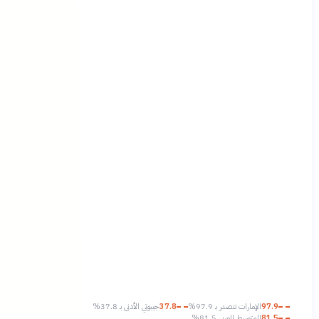
97.9
الإمارات تتصدر بـ 97.9%
37.8
جيبوتي الأدنى بـ 37.8%
81.5
المتوسط العربي 81.5%