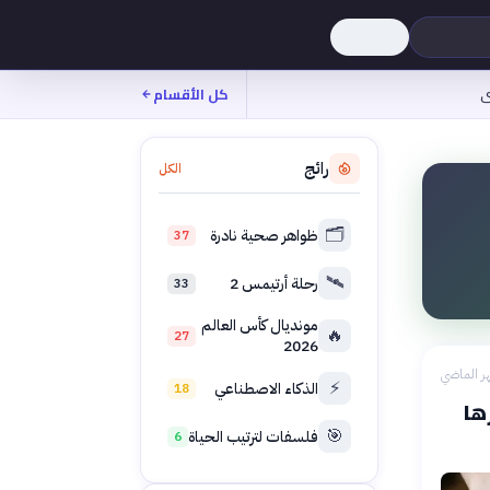
ى
كل الأقسام
رائج
الكل
🗂️
ظواهر صحية نادرة
37
🛰️
رحلة أرتيمس 2
33
مونديال كأس العالم
🔥
27
2026
ر الماضي
⚡
الذكاء الاصطناعي
18
ها
🎯
فلسفات لترتيب الحياة
6