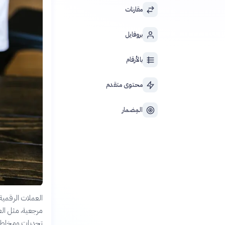
مقارنات
بروفايل
بالأرقام
محتوى متقدم
المِضمار
العملات الرقمي
مرجعية، مثل العم
تحديات ومخاطر م