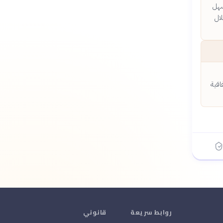
سهل
لال
افية
روابط سريعة
قانوني