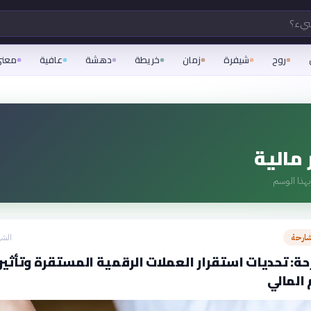
شيء؟
روح
شيفرة
زمان
خريطة
دهشة
عافية
معن
مالية
هذا الوسم
شارحة
الشه
ة: تحديات استقرار العملات الرقمية المستقرة وتأثير
 المالي