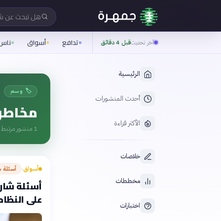
هل تبحث عن 
تدافع
أسواق
ناس
آخر تحديث
قبل 4 دقائق
الرئيسية
🏷️ وسم
أحدث المنشورات
مخاطر 
الأكثر قراءة
1
منشور مرتبط ب
خلاصات
أسواق
أسئلة 
›
مخططات
أسئلة شارح
على النظام
اختبارات