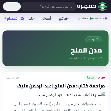
هل تبحث عن شيء؟
تدافع
أسواق
ناس
روح
كل الأقسام
شيفر
آخر تحديث
قبل دقيقتين
🏷️ وسم
مدن الملح
2
منشور مرتبط بهذا الوسم
مرايا
خلاصة
قبل 3 أشهر
›
مراجعة كتاب: مدن الملح | عبد الرحمن منيف
خماسية روائية تتكون من خمسة أجزاء (التيه، الأخدود، تقاسيم الليل
والنهار، المنبت، بادية الظلمات) تؤرخ لتحول جذري في الجزيرة العربية