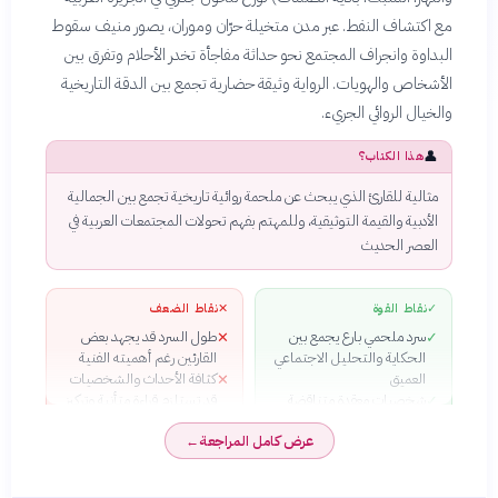
مع اكتشاف النفط. عبر مدن متخيلة حرّان وموران، يصور منيف سقوط
البداوة وانجراف المجتمع نحو حداثة مفاجأة تخدر الأحلام وتفرق بين
الأشخاص والهويات. الرواية وثيقة حضارية تجمع بين الدقة التاريخية
والخيال الروائي الجريء.
👤
هذا الكتاب؟
مثالية للقارئ الذي يبحث عن ملحمة روائية تاريخية تجمع بين الجمالية
الأدبية والقيمة التوثيقية، وللمهتم بفهم تحولات المجتمعات العربية في
العصر الحديث
✓
نقاط القوة
✕
نقاط الضعف
سرد ملحمي بارع يجمع بين
طول السرد قد يجهد بعض
✕
✓
الحكاية والتحليل الاجتماعي
القارئين رغم أهميته الفنية
العميق
كثافة الأحداث والشخصيات
✕
شخصيات معقدة متناقضة
قد تستلزم قراءة متأنية وتركيز
✓
تعكس واقع الإنسان العربي في
عالي
عرض كامل المراجعة
←
لحظة تاريخية حاسمة
لغة أدبية عالية الجودة تمزج
✓
الفصحى بالحوارات العامية