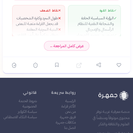
✓
نقاط القوة
✕
نقاط الضعف
الرؤية السياسية الحادة
طول السرد وكثرة الشخصيات
✕
✓
والشجاعة النقدية للنظام
قد يجعل القراءة متعبة للبعض
الرأسمالي والإمبريالي
البنية السردية المعقدة
✕
تصوير حي وحسي للصحراء
تتطلب تركيزاً عالياً من القارئ
✓
والشخصيات البدوية بكل
عرض كامل المراجعة
←
تعقيداتهم النفسية
البناء السردي المعقد الذي
✓
يمزج بين المستويات الفردية
والجماعية والحضارية
اللغة الشاعرية القوية التي
✓
تمنح الرواية عمقاً فلسفياً
وجمالياً فريداً
روابط سريعة
قانوني
الرئيسية
شروط الخدمة
الأكثر قراءة
الخصوصية
من نحن
سياسة الكوكيز
منصة معرفية عربية توفر
فريق جمهرة
سياسة الذكاء الاصطناعي
محتوى موثوقاً ومنظماً في
مكافآت جمهرة
العلوم والثقافة والفكر
اتصل بنا