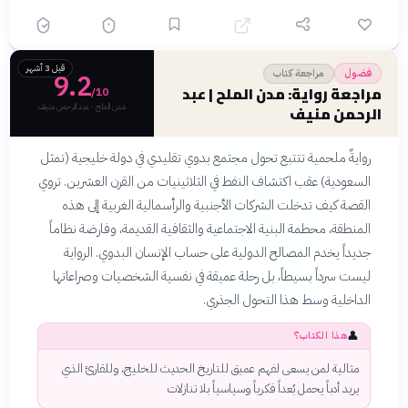
بطبيعية
بناء روائي محكم يغطي عقداً
✓
من الزمن عبر خمسة أجزاء
متكاملة
قبل 3 أشهر
مراجعة كتاب
فضول
9.2
مراجعة رواية: مدن الملح | عبد
/10
مدن الملح · عبد الرحمن منيف
الرحمن منيف
روايةٌ ملحمية تتتبع تحول مجتمع بدوي تقليدي في دولة خليجية (تمثل
السعودية) عقب اكتشاف النفط في الثلاثينيات من القرن العشرين. تروي
القصة كيف تدخلت الشركات الأجنبية والرأسمالية الغربية إلى هذه
المنطقة، محطمة البنية الاجتماعية والثقافية القديمة، وفارضة نظاماً
جديداً يخدم المصالح الدولية على حساب الإنسان البدوي. الرواية
ليست سرداً بسيطاً، بل رحلة عميقة في نفسية الشخصيات وصراعاتها
الداخلية وسط هذا التحول الجذري.
👤
هذا الكتاب؟
مثالية لمن يسعى لفهم عميق للتاريخ الحديث للخليج، وللقارئ الذي
يريد أدباً يحمل بُعداً فكرياً وسياسياً بلا تنازلات