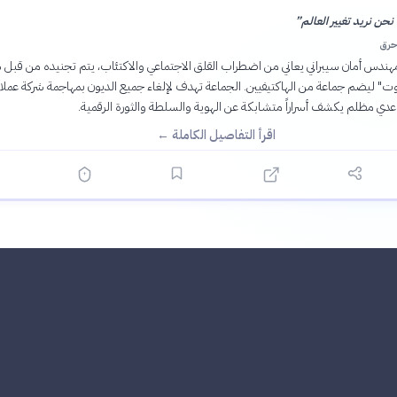
حن نريد تغيير العالم
”
حرق
هندس أمان سيبراني يعاني من اضطراب القلق الاجتماعي والاكتئاب، يتم تجنيده من قب
اقرأ التفاصيل الكاملة ←