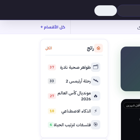
ى
كل الأقسام
رائج
الكل
🗂️
ظواهر صحية نادرة
37
🛰️
رحلة أرتيمس 2
33
مونديال كأس العالم
🔥
27
2026
قبل شهرين
⚡
الذكاء الاصطناعي
18
🎯
فلسفات لترتيب الحياة
6