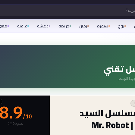
شيء؟
روح
شيفرة
زمان
خريطة
دهشة
عافية
معن
 تقني
هذا الوسم
8.9
سلسل السيد
/10
Mr.
تقييم IMDb