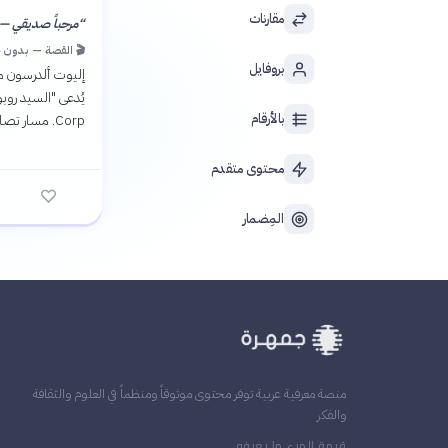
مقارنات
“
مرحباً صديقي — ن
🎬 القصة — بدون 
بروفايل
إليوت ألدرسون م
بالأرقام
Corp. مسار تصاعدي مظلم يكشف أسراراً متشابكة عن الهوية والسلطة والثورة الرقمية.
محتوى متقدم
المِضمار
منصة معرفية عربية توفر محتوى موثوقاً ومنظماً في العلوم والثقافة
والفكر
قيمة المرء ما يعرفه