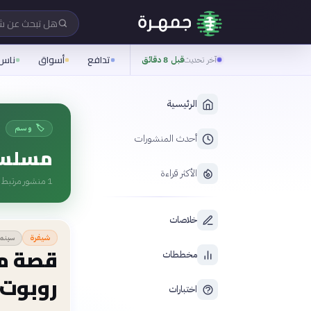
هل تبحث عن 
تدافع
أسواق
ناس
آخر تحديث
قبل 8 دقائق
الرئيسية
🏷️ وسم
أحدث المنشورات
مسلسل
الأكثر قراءة
1
منشور مرتبط ب
خلاصات
سينما
شيفرة
قصة م
مخططات
روبوت |  Robot
اختبارات