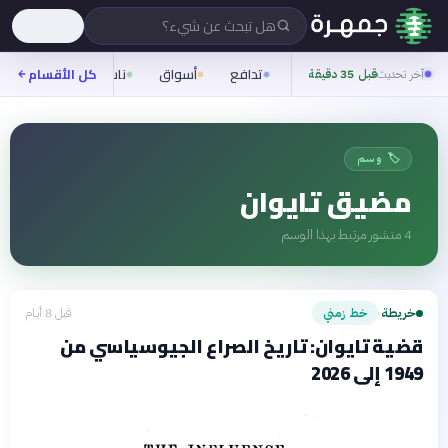
هل تبحث عن شيء؟
تدافع
أسواق
ناس
روح
كل الأقسام
شيف
آخر تحديث
قبل 35 دقيقة
🏷️ وسم
مضيق تايوان
4
منشور مرتبط بهذا الوسم
خريطة
خط زمني
قبل 8 أيام
›
قضية تايوان: تاريخ الصراع الجيوسياسي من
1949 إلى 2026