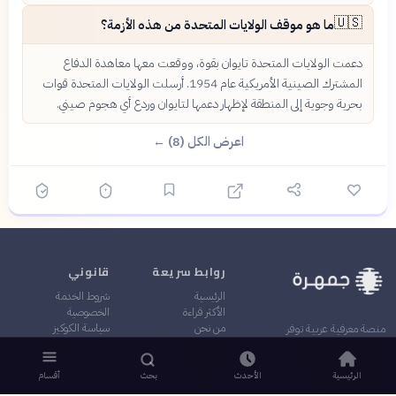
🇺🇸
ما هو موقف الولايات المتحدة من هذه الأزمة؟
دعمت الولايات المتحدة تايوان بقوة، ووقعت معها معاهدة الدفاع
المشترك الصينية الأمريكية عام 1954. أرسلت الولايات المتحدة قوات
بحرية وجوية إلى المنطقة لإظهار دعمها لتايوان وردع أي هجوم صيني.
اعرض الكل (8) ←
روابط سريعة
قانوني
الرئيسية
شروط الخدمة
الأكثر قراءة
الخصوصية
من نحن
سياسة الكوكيز
منصة معرفية عربية توفر
فريق جمهرة
سياسة الذكاء الاصطناعي
محتوى موثوقاً ومنظماً في
مكافآت جمهرة
العلوم والثقافة والفكر
اتصل بنا
الرئيسية
الأحدث
بحث
أقسام
قيمة المرء ما يعرفه