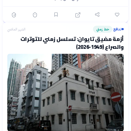
تدافع
خط زمني
الشهر الماضي
›
أزمة مضيق تايوان: تسلسل زمني للتوترات
والصراع (1949-2026)