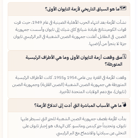
🗺️
ما هو السياق التاريخي لأزمة التايوان الأولى؟
نشأت الأزمة بعد انتهاء الحرب الأهلية الصينية في عام 1949، حيث فرت
قوات الكومينتانغ بقيادة شيانغ كاي شيك إلى تايوان وأسست جمهورية
الصين. في المقابل، أعلنت جمهورية الصين الشعبية في البر الرئيسي تايوان
جزءًا لا يتجزأ من أراضيها.
🗓️
متى وقعت أزمة التايوان الأولى وما هي الأطراف الرئيسية
المتورطة؟
وقعت الأزمة في الفترة بين عامي 1954 و1955. كانت الأطراف الرئيسية
المتورطة هي جمهورية الصين الشعبية (الصين القارية) وجمهورية الصين
(تايوان)، مع دعم الولايات المتحدة للأخيرة.
💣
ما هي الأسباب المباشرة التي أدت إلى اندلاع الأزمة؟
بدأت الأزمة بقصف جمهورية الصين الشعبية للجزر التي تسيطر عليها
تايوان، وتحديداً جزر كينمن وماتسو. كان الهدف هو إجبار تايوان على
التخلي عن سيادتها والاندماج مع البر الرئيسي.