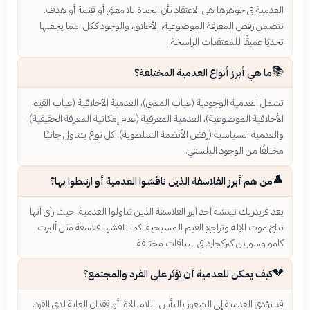
العدمية في جوهرها هي الاعتقاد بأن الحياة بلا معنى أو قيمة أو هدف.
تتضمن رفض المعرفة الموضوعية، الأخلاق، والوجود ككل، مما يجعلها
تحديًا عميقًا للمعتقدات الراسخة.
📚
ما هي أبرز أنواع العدمية المختلفة؟
تشمل العدمية الوجودية (غياب المعنى)، العدمية الأخلاقية (غياب القيم
الأخلاقية الموضوعية)، العدمية المعرفية (عدم إمكانية المعرفة الحقيقية)،
والعدمية السياسية (رفض الأنظمة السلطوية). كل نوع يتناول جانبًا
مختلفًا من الوجود البلسفي.
👤
من هم أبرز الفلاسفة الذين ناقشوا العدمية أو ارتبطوا بها؟
يعد فريدريك نيتشه أحد أبرز الفلاسفة الذين تناولوا العدمية، حيث رأى أنها
نتاج موت الإله وتراجع القيم المسيحية. كما ناقشها فلاسفة مثل ألبرت
كامو وسورين كيركجارد في سياقات مختلفة.
💔
كيف يمكن للعدمية أن تؤثر على الفرد والمجتمع؟
قد تؤدي العدمية إلى الشعور باليأس، اللامبالاة، أو فقدان الغاية لدى الفرد.