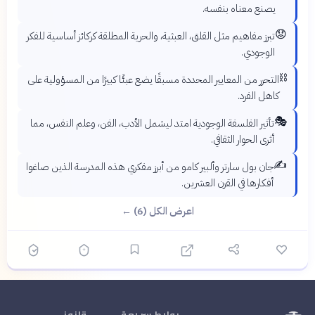
يصنع معناه بنفسه.
😟
تبرز مفاهيم مثل القلق، العبثية، والحرية المطلقة كركائز أساسية للفكر
الوجودي.
⛓️
التحرر من المعايير المحددة مسبقًا يضع عبئًا كبيرًا من المسؤولية على
كاهل الفرد.
🎭
تأثير الفلسفة الوجودية امتد ليشمل الأدب، الفن، وعلم النفس، مما
أثرى الحوار الثقافي.
✍️
جان بول سارتر وألبير كامو من أبرز مفكري هذه المدرسة الذين صاغوا
أفكارها في القرن العشرين.
اعرض الكل (6) ←
روابط سريعة
قانوني