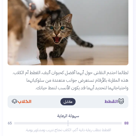
لطالما احتدم النقاش حول أيهما أفضل كحيوان أليف، القطط أم الكلاب.
هذه المقارنة بالأرقام تستعرض جوانب متعددة من سلوكياتهما
واحتياجاتهما لتحديد أيهما قد يكون الأنسب لنمط حياتك.
🐶
🐱
القطط
الكلاب
مقابل
سهولة الرعاية
65
88
القطط تتطلب رعاية ذاتية أكبر، الكلاب تحتاج تدريب ومشاوير يومية.