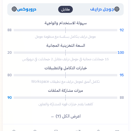
🔴
🔵
جوجل درايف
دروبوكس
مقابل
سهولة الاستخدام والواجهة
88
92
جوجل درايف يتكامل بسلاسة مع منظومة جوجل
السعة التخزينية المجانية
20
100
15 جيجابايت مجانية في جوجل درايف مقابل 2 جيجابايت في دروبوكس
خيارات التكامل والتطبيقات
80
95
تكامل أعمق لجوجل درايف مع تطبيقات Workspace
ميزات مشاركة الملفات
90
88
كلاهما يقدم خيارات قوية للمشاركة والتعاون
اعرض الكل (7) ←