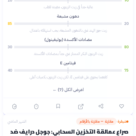
10
90
عالية جداً في زيت الزيتون، مفيدة للقلب.
دهون مشبعة
85
20
زيت جوز الهند غني بالدهون المشبعة، يجب استهلاكه باعتدال.
مضادات الأكسدة (بوليفينول)
30
80
زيت الزيتون البكر الممتاز غني جداً بمضادات الأكسدة.
فيتامين E
40
75
كلاهما يحتوي على فيتامين E، لكن زيت الزيتون بكميات أعلى.
اعرض الكل (7) ←
شيفرة
مقارنة — مقارنة بالأرقام
الشهر الماضي
›
صراع عمالقة التخزين السحابي: جوجل درايف ضد