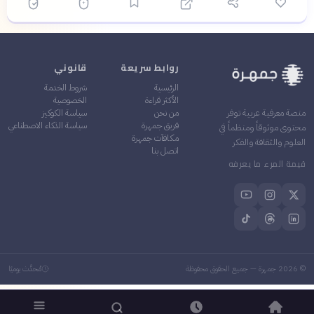
روابط سريعة
قانوني
الرئيسية
شروط الخدمة
الأكثر قراءة
الخصوصية
من نحن
سياسة الكوكيز
منصة معرفية عربية توفر
فريق جمهرة
سياسة الذكاء الاصطناعي
محتوى موثوقاً ومنظماً في
مكافآت جمهرة
العلوم والثقافة والفكر
اتصل بنا
قيمة المرء ما يعرفه
©
2026
جمهرة — جميع الحقوق محفوظة
مُحدَّث يوميًا