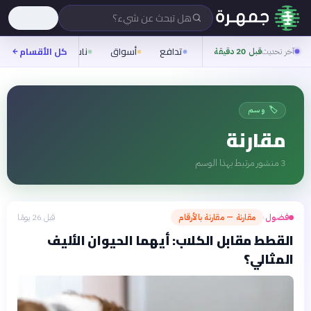
هل تبحث عن شيء؟
تدافع
أسواق
ناس
روح
كل الأقسام
شيف
آخر تحديث
قبل 20 دقيقة
🏷️ وسم
مقارنة
3
منشور مرتبط بهذا الوسم
فضول
مقارنة — مقارنة بالأرقام
قبل 26 يومًا
›
القطط مقابل الكلاب: أيهما الحيوان الأليف
المثالي؟