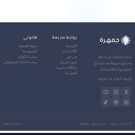
روابط سريعة
قانوني
الرئيسية
شروط الخدمة
الأكثر قراءة
الخصوصية
من نحن
سياسة الكوكيز
منصة معرفية عربية توفر
فريق جمهرة
سياسة الذكاء الاصطناعي
محتوى موثوقاً ومنظماً في
مكافآت جمهرة
العلوم والثقافة والفكر
اتصل بنا
قيمة المرء ما يعرفه
©
2026
جمهرة — جميع الحقوق محفوظة
مُحدَّث يوميًا