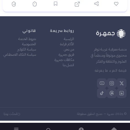
روابط سريعة
قانوني
الرئيسية
شروط الخدمة
الأكثر قراءة
الخصوصية
من نحن
سياسة الكوكيز
منصة معرفية عربية توفر
فريق جمهرة
سياسة الذكاء الاصطناعي
محتوى موثوقاً ومنظماً في
مكافآت جمهرة
العلوم والثقافة والفكر
اتصل بنا
قيمة المرء ما يعرفه
©
2026
جمهرة — جميع الحقوق محفوظة
مُحدَّث يوميًا