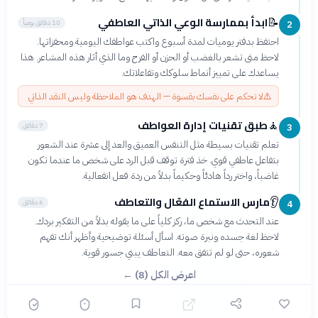
ابدأ بممارسة الوعي الذاتي العاطفي
📝
10 دقائق يومياً
2
احتفظ بدفتر يوميات لمدة أسبوع واكتب عواطفك اليومية ومحفزاتها.
لاحظ متى تشعر بالغضب أو الحزن أو الفرح وما الذي أثار هذه المشاعر. هذا
يساعدك على تمييز أنماط سلوكك وتفاعلاتك.
⚠️
لا تحكم على نفسك بقسوة — الهدف هو الملاحظة وليس النقد الذاتي
طبق تقنيات إدارة العواطف
🧘
7 دقائق
3
تعلم تقنيات بسيطة مثل التنفس العميق والعد إلى عشرة عند الشعور
بتفاعل عاطفي قوي. خذ فترة توقف قبل الرد على شخص ما عندما تكون
غاضباً، واختر رداً هادئاً وحكيماً بدلاً من ردة فعل انفعالية.
مارس الاستماع الفعّال والتعاطف
👂
6 دقائق
4
عند التحدث مع شخص ما، ركز كلياً على ما يقوله بدلاً من التفكير بردك.
لاحظ لغة جسده ونبرة صوته. اسأل أسئلة توضيحية وأظهر أنك تفهم
شعوره، حتى لو لم تتفق معه. التعاطف يبني جسور قوية.
اعرض الكل (8) ←