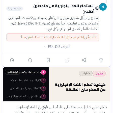
الاستماع للغة الإنجليزية من متحدثين
4
🎧
15 دقيقة يومياً
أصليين
استمع يومياً إلى محتوى موثوق مثل أغاني بسيطة، بودكاستات للمبتدئين،
أو قنوات يوتيوب تعليمية. ابدأ بمقاطع قصيرة (3-5 دقائق) وحاول فهم
الكلمات المألوفة حتى لو لم تفهم كل شيء.
⚠️
لا تيأس إذا لم تفهم كل الكلمات في البداية — هذا طبيعي جداً
اعرض الكل (8) ←
حدد أهدافك وكيفية قياس التقدم
قبل 3 أشهر
1
خطوات
فضول
اختر الموارد التعليمية الموثوقة
2
كيفية تعلم اللغة الإنجليزية
من الصفر حتى الطلاقة
أتقن الأبجدية والنطق الأساسي
3
بناء المفردات الأساسية والقواعد البسيطة
4
دليل عملي شامل يساعدك على بناء أساس قوي في اللغة الإنجليزية