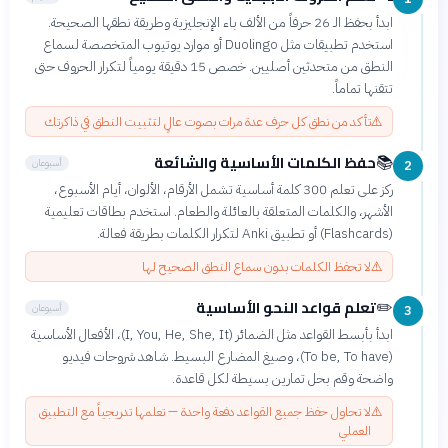
ابدأ بحفظ الـ 26 حرفاً من الألف باء الإنجليزية وطريقة نطقها الصحيحة.
استخدم تطبيقات مثل Duolingo أو موارد يوتيوب المتخصصة لسماع
النطق من متحدثين أصليين. خصص 15 دقيقة يومياً لتكرار الحروف حتى
تتقنها تماماً.
⚠️
تأكد من نطق كل حرف عدة مرات بصوت عالٍ لتثبيت النطق في ذاكرتك
حفظ الكلمات الأساسية والشائعة
📚
أسبوعان
2
ركز على تعلم 300 كلمة أساسية تشمل الأرقام، الألوان، أيام الأسبوع،
الأشهر، والكلمات المتعلقة بالعائلة والطعام. استخدم بطاقات تعليمية
(Flashcards) أو تطبيق Anki لتكرار الكلمات بطريقة فعالة.
⚠️
لا تحفظ الكلمات بدون سماع النطق الصحيح لها
تعلم قواعد النحو الأساسية
✏️
أسبوعان
3
ابدأ بأبسط القواعد مثل الضمائر (I, You, He, She, It)، الأفعال الأساسية
(To be, To have)، وصيغ المضارع البسيط. شاهد شروحات فيديو
واضحة وقم بحل تمارين بسيطة لكل قاعدة.
⚠️
لا تحاول حفظ جميع القواعد دفعة واحدة — تعلمها تدريجياً مع التطبيق
العملي