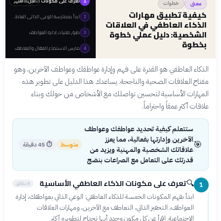
تعرف على مكونات الذكاء العاطفي الأساسية
قبل 3 أشهر
1
خطوات
معنى
كيفية تطبيق مهارات
ابدأ بممارسة الوعي الذاتي العاطفي
2
الذكاء العاطفي في العلاقات
الشخصية: دليل عملي خطوة
طبق تقنيات إدارة العواطف
3
بخطوة
مارس الاستماع الفعّال والتعاطف
4
الذكاء العاطفي هو القدرة على فهم وإدارة عواطفك وعواطف الآخرين، وهو
مفتاح العلاقات الصحية والناجحة. يساعدك هذا الدليل على تطوير هذه
المهارات الأساسية لتحسين تواصلك مع الأشخاص من حولك وبناء
علاقات أكثر عمقاً واحتراماً.
ستتعلم كيفية تحديد عواطفك وعواطف
الآخرين وإدارتها بفعالية، مما يعزز
🎯
متوسط
⏱
45 دقيقة
علاقاتك الشخصية والمهنية ويزيد من
قدرتك على التعامل مع الصراعات بنضج
تعرف على مكونات الذكاء العاطفي الأساسية
🔍
8 دقائق
1
ابدأ بفهم المكونات الخمسة للذكاء العاطفي: الوعي الذاتي بعواطفك، إدارة
العواطف، التحفيز الذاتي، التعاطف مع الآخرين، ومهارات العلاقات
الاجتماعية. اقرأ عن كل مكون وحدد أيها تحتاج لتطويره أكثر.