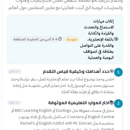
والتقدم تدريجياً نحو الطلاقة. سنغطي أفضل الاستراتيجيات والأدوات
والممارسات اليومية التي أثبتت فعاليتها مع ملايين المتعلمين حول العالم.
إتقان مهارات
الاستماع والتحدث
والقراءة والكتابة
🎯
باللغة الإنجليزية،
متوسط
⏱
3-4 أشهر من الممارسة المنتظمة
والقدرة على التواصل
بطلاقة في المواقف
اليومية والعملية
حدد أهدافك وكيفية قياس التقدم
🎯
10 دقائق
1
اجلس وحدد بوضوح لماذا تريد تعلم الإنجليزية (عمل، سفر، دراسة) وحدد
مستوى محدد تريد الوصول إليه. اختر معايير قياس ملموسة مثل إجادة
محادثة 5 دقائق أو قراءة مقالة كاملة.
اختر الموارد التعليمية الموثوقة
📚
15 دقيقة
2
سجل في منصات معروفة مثل Duolingo أو BBC Learning English أو
English Central أو Coursera. استكمل باشتراك في قناة يوتيوب
متخصصة مثل English Addict with Mr. Duncan أو Rachel's
English، واحصل على تطبيق قاموس إنجليزي-عربي جيد.