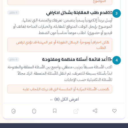
الموضوع
قدم طلب المقابلة بشكل احترافي
📧
5 دقائق
3
أرسل بريداً إلكترونياً رسمياً يتضمن: تعريفك والمنصة التي تمثلها،
الموضوع بإيجاز، الوقت المتوقع للمقابلة، والخيارات المتاحة (هاتف أو
فيديو أو حضوري). اطلب موعداً مناسباً دون الضغط.
⚠️
كن احترافياً وموجزاً؛ الرسائل الطويلة أو غير المهذبة قد تؤدي لرفض
الطلب
أعد قائمة أسئلة منظمة ومفتوحة
📝
8 دقائق
4
اكتب الأسئلة مسبقاً بترتيب منطقي، واجمع بين الأسئلة المغلقة والمفتوحة.
ابدأ بأسئلة بسيطة للتعريف، ثم انتقل للأسئلة المتعمقة. اترك مجالاً
للأسئلة التكميلية حسب الإجابات.
⚠️
تجنب الأسئلة المركبة أو الملتبسة التي قد تربك المُجاب عليه
اعرض الكل (8) ←