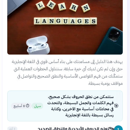
يهدف هذا الدليل إلى مساعدتك على بناء أساس قوي في اللغة الإنجليزية
حتى وإن لم تكن لديك أي خبرة سابقة. سنتناول الخطوات العملية التي
ستمكّنك من فهم القواعس الأساسية والنطق الصحيح والتواصل في
مواقف يومية بسيطة.
ستتمكن من نطق الحروف بشكل صحيح،
فهم الكلمات والجمل البسيطة، والتحدث
🎯
سهل
⏱
8 أسابيع
في محادثات أساسية مع الآخرين، وكتابة
رسائل بسيطة باللغة الإنجليزية
تعلم الحروف الأبجدية والنطق الصحيح
🔤
3 أيام
1