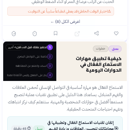
الحديث عن الراتب عرضاً في الممر أو أثناء الضغط الوظيفي.
⚠️
اختيار الوقت الخاطئ قد يعطي انطباعاً سلبياً عن التوقيت
اعرض الكل (8) ←
تحضير عقلك قبل الاستماع
قبل 4 أشهر
1
خطوات
معنى
حافظ على التواصل البصري
كيفية تطبيق مهارات
2
الاستماع الفعّال في
اسكت وامتنع عن المقاطعة
3
الحوارات اليومية
ركز على المعنى وليس الألفاظ فقط
4
الاستماع الفعّال هو مهارة أساسية في التواصل الإنساني تُحسّن العلاقات
والفهم المتبادل. يساعدك هذا الدليل على تطبيق تقنيات عملية لتصبح
مستمعاً أفضل في حواراتك الشخصية والمهنية. ستتعلم كيف تركز انتباهك
وتفهم احتياجات المتحدث الحقيقية.
إتقان تقنيات الاستماع الفعّال وتطبيقها في
🎯
محادثاتك لتحسين العلاقات وزيادة الفهم
سهل
⏱
45 دقيقة