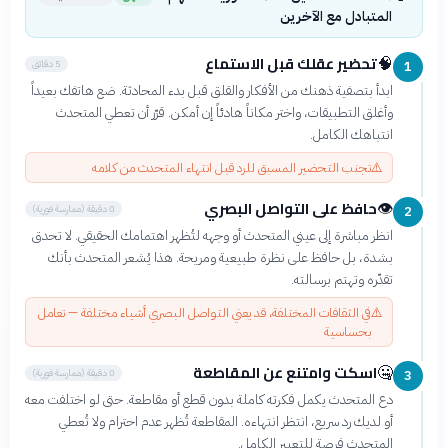
المتبادل مع الآخرين
تحضير عقلك قبل الاستماع
🧠
5 دقائق
1
ابدأ بتصفية ذهنك من الأفكار والقلق قبل بدء المحادثة. ضع هاتفك بعيداً
وأغلق التطبيقات، واختر مكاناً هادئاً إن أمكن. قرّر أن تعطي المتحدث
انتباهك الكامل.
⚠️
تجنب التحضير المسبق للرد قبل انتهاء المتحدث من كلامه
حافظ على التواصل البصري
👁️
0 دقيقة (ممارسة فورية)
2
انظر مباشرة إلى عيني المتحدث أو وجهه لتُظهر اهتمامك الحقيقي. لا تحدق
بشدة، بل حافظ على نظرة طبيعية ومريحة. هذا يُشعر المتحدث بأنك
تقدّره وتهتم برسالته.
⚠️
في الثقافات المختلفة، قد يعني التواصل البصري أشياء مختلفة — تعامل
بحساسية
اسكت وامتنع عن المقاطعة
🤐
0 دقيقة (ممارسة فورية)
3
دع المتحدث يكمل فكرته كاملة بدون قطع أو مقاطعة. حتى لو اختلفت معه
أو لديك رد سريع، انتظر انتهاءه. المقاطعة تُظهر عدم احترام ولا تُعطي
المتحدث فرصة للتعبير الكامل.