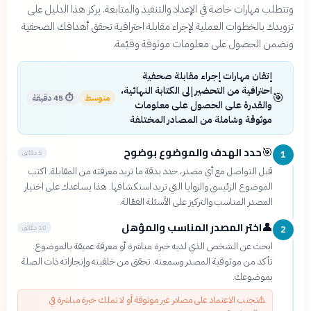
وتتطلب مهارات خاصة في الإعداد والتنفيذ والمتابعة. يركز هذا الدليل على
تزويدك بالخطوات العملية لإجراء مقابلة احترافية تحقق أهدافك الصحفية
وتضمن الحصول على معلومات موثوقة وقيّمة.
إتقان مهارات إجراء مقابلة صحفية
احترافية من التحضير إلى الكتابة النهائية،
🎯
متوسط
⏱
45 دقيقة
والقدرة على الحصول على معلومات
موثوقة وشاملة من المصادر المختلفة
حدد الهدف والموضوع بوضوح
🎯
5 دقائق
1
قبل التواصل مع أي مصدر، حدد بدقة ما تريد معرفته من المقابلة. اكتب
الموضوع الرئيسي والزوايا التي تريد استكشافها. هذا يساعدك على اختيار
المصدر المناسب والتركيز على الأسئلة الفعّالة.
اختر المصدر المناسب والمؤهل
👤
10 دقائق
2
ابحث عن الشخص الذي لديه خبرة مباشرة أو معرفة عميقة بالموضوع.
تأكد من موثوقية المصدر وسمعته. تحقق من خلفيته وإنجازاته ذات الصلة
بموضوعك.
⚠️
تجنب الاعتماد على مصادر غير موثوقة أو لا تملك خبرة مباشرة في