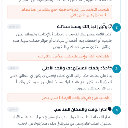
⚠️
تجنب الاعتماد على رقم واحد فقط؛ اجمع بيانات من عدة مصادر
للحصول على نطاق واقعي
وثّق إنجازاتك ومساهماتك
📋
10 دقائق
2
اكتب قائمة بمشاريعك الناجحة والزيادات في الإنتاجية والعملاء الذين
جلبتهم أو احتفظت بهم. أضف أي شهادات أو جوائز حصلت عليها. هذه
الوثائق ستكون أساس حجتك في التفاوض.
⚠️
استخدم أرقام وإحصاءات دقيقة بدلاً من الكلام العام
حدّد رقمك المستهدف والحد الأدنى
🎯
5 دقائق
3
بناءً على بحثك، حدّد الراتب الذي تطلبه (يفضل أن يكون في النطاق الأعلى
قليلاً) والحد الأدنى الذي تقبله. اترك مجالاً للتفاوض بينهما. كن واقعياً
وموافقاً لخبرتك والسوق.
⚠️
طلب غير واقعي قد يفقدك الفرصة؛ احسبها بحذر
اختر الوقت والمكان المناسب
🗣️
5 دقائق
4
انتظر اللحظة المناسبة للحوار: بعد إنجاز مشروع كبير أو بعد تقييم الأداء
السنوي. اطلب لقاء رسمي مع مديرك في مكان هادئ وخاص. تجنب