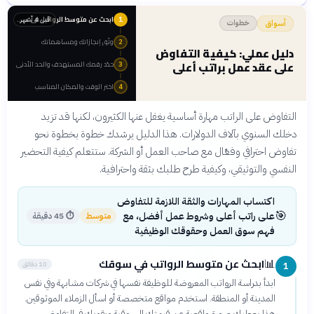
ابحث عن متوسط الرواتب في سوقك
قبل 4 أشهر
1
خطوات
أسواق
وثّق إنجازاتك ومساهماتك
2
دليل عملي: كيفية التفاوض
على عقد عمل براتب أعلى
حدّد رقمك المستهدف والحد الأدنى
3
اختر الوقت والمكان المناسب
4
التفاوض على الراتب مهارة أساسية يغفل عنها الكثيرون، لكنها قد تزيد
دخلك السنوي بآلاف الدولارات. هذا الدليل يرشدك خطوة بخطوة نحو
تفاوض احترافي وفعّال مع صاحب العمل أو الشركة. ستتعلم كيفية التحضير
النفسي والتوثيقي، وكيفية طرح طلبك بثقة واحترافية.
اكتساب المهارات والثقة اللازمة للتفاوض
🎯
على راتب أعلى وشروط عمل أفضل، مع
متوسط
⏱
45 دقيقة
فهم سوق العمل وحقوقك الوظيفية
ابحث عن متوسط الرواتب في سوقك
📊
10 دقائق
1
ابدأ بدراسة الرواتب المعروضة للوظيفة نفسها في شركات مشابهة وفي نفس
المدينة أو المنطقة. استخدم مواقع متخصصة أو اسأل الزملاء الموثوقين.
هذا يعطيك صورة واقعية عن قيمتك السوقية ويقويك في التفاوض.