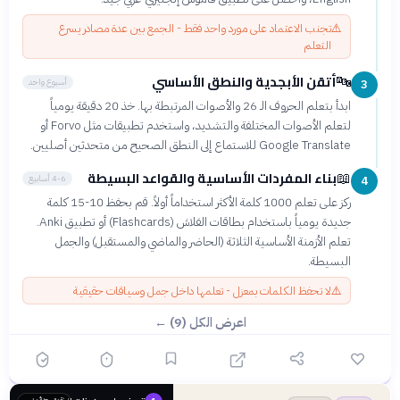
⚠️
تجنب الاعتماد على مورد واحد فقط - الجمع بين عدة مصادر يسرع
التعلم
أتقن الأبجدية والنطق الأساسي
🔤
أسبوع واحد
3
ابدأ بتعلم الحروف الـ 26 والأصوات المرتبطة بها. خذ 20 دقيقة يومياً
لتعلم الأصوات المختلفة والتشديد، واستخدم تطبيقات مثل Forvo أو
Google Translate للاستماع إلى النطق الصحيح من متحدثين أصليين.
بناء المفردات الأساسية والقواعد البسيطة
📖
4-6 أسابيع
4
ركز على تعلم 1000 كلمة الأكثر استخداماً أولاً. قم بحفظ 10-15 كلمة
جديدة يومياً باستخدام بطاقات الفلاش (Flashcards) أو تطبيق Anki.
تعلم الأزمنة الأساسية الثلاثة (الحاضر والماضي والمستقبل) والجمل
البسيطة.
⚠️
لا تحفظ الكلمات بمعزل - تعلمها داخل جمل وسياقات حقيقية
اعرض الكل (9) ←