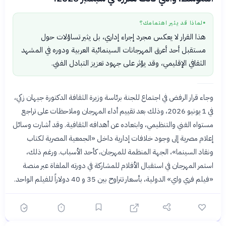
لماذا قد يثير اهتمامك؟
●
هذا القرار لا يعكس مجرد إجراء إداري، بل يثير تساؤلات حول
مستقبل أحد أعرق المهرجانات السينمائية العربية ودوره في المشهد
الثقافي الإقليمي، وقد يؤثر على جهود تعزيز التبادل الفني.
وجاء قرار الرفض في اجتماع للجنة برئاسة وزيرة الثقافة الدكتورة جيهان زكي،
في 1 يونيو 2026، وذلك بعد تقييم أداء المهرجان وملاحظات على تراجع
مستواه الفني والتنظيمي، وابتعاده عن أهدافه الثقافية. وقد أشارت وسائل
إعلام مصرية إلى وجود خلافات إدارية داخل «الجمعية المصرية لكتاب
ونقاد السينما»، الجهة المنظمة للمهرجان، كأحد الأسباب. ورغم ذلك،
استمر المهرجان في استقبال الأفلام للمشاركة في دورته الملغاة عبر منصة
«فيلم فري واي» الدولية، بأسعار تتراوح بين 35 و 40 دولاراً للفيلم الواحد.