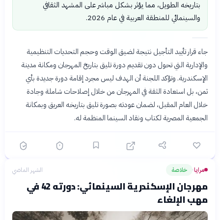
بتاريخه الطويل، مما يؤثر بشكل مباشر على المشهد الثقافي
والسينمائي للمنطقة العربية في عام 2026.
جاء قرار تأييد التأجيل نتيجة لضيق الوقت وحجم التحديات التنظيمية
والإدارية التي تحول دون تقديم دورة تليق بتاريخ المهرجان ومكانة مدينة
الإسكندرية. وتؤكد اللجنة أن الهدف ليس مجرد إقامة دورة جديدة بأي
ثمن، بل استعادة الثقة في المهرجان من خلال إصلاحات شاملة وجادة
خلال العام المقبل، لضمان عودته بصورة تليق بتاريخه العريق وبمكانة
الجمعية المصرية لكتاب ونقاد السينما المنظمة له.
مرايا
خلاصة
الشهر الماضي
›
مهرجان الإسكندرية السينمائي: دورته 42 في
مهب الإلغاء