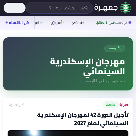
هل تبحث عن شيء؟
تدافع
أسواق
ناس
روح
كل الأقسام
شيفر
آخر تحديث
قبل 3 دقائق
🏷️ وسم
مهرجان الإسكندرية
السينمائي
5
منشور مرتبط بهذا الوسم
مرايا
خلاصة
قبل 16 يومًا
›
تأجيل الدورة 42 لمهرجان الإسكندرية
السينمائي لعام 2027