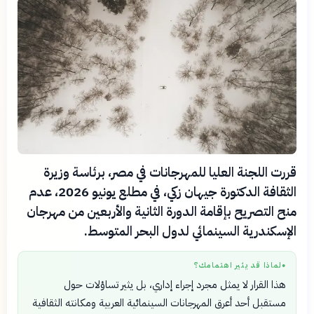
قررت اللجنة العليا للمهرجانات في مصر، برئاسة وزيرة
الثقافة الدكتورة جيهان زكي، في مطلع يونيو 2026، عدم
منح التصريح بإقامة الدورة الثانية والأربعين من مهرجان
الإسكندرية السينمائي لدول البحر المتوسط.
لماذا قد يثير اهتمامك؟
●
هذا القرار لا يمثل مجرد إجراء إداري، بل يثير تساؤلات حول
مستقبل أحد أعرق المهرجانات السينمائية العربية ومكانته الثقافية