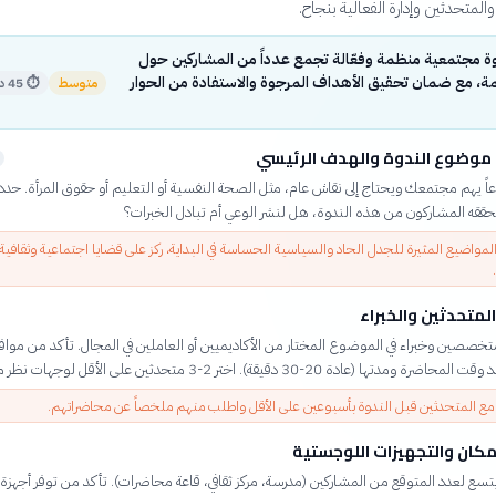
المتحدثين وإدارة الفعالية بنجاح.
ة مجتمعية منظمة وفعّالة تجمع عدداً من المشاركين حول
، مع ضمان تحقيق الأهداف المرجوة والاستفادة من الحوار
متوسط
⏱
45 دقيقة
موضوع الندوة والهدف الرئيسي
اً يهم مجتمعك ويحتاج إلى نقاش عام، مثل الصحة النفسية أو التعليم أو حقوق المرأة. حد
يحققه المشاركون من هذه الندوة، هل لنشر الوعي أم تبادل الخبرات؟
مواضيع المثيرة للجدل الحاد والسياسية الحساسة في البداية، ركز على قضايا اجتماعية وثقافية
المتحدثين والخبراء
خصصين وخبراء في الموضوع المختار من الأكاديميين أو العاملين في المجال. تأكد من مواف
مدتها (عادة 20-30 دقيقة). اختر 2-3 متحدثين على الأقل لوجهات نظر متنوعة.
ع المتحدثين قبل الندوة بأسبوعين على الأقل واطلب منهم ملخصاً عن محاضراتهم.
مكان والتجهيزات اللوجستية
 يتسع لعدد المتوقع من المشاركين (مدرسة، مركز ثقافي، قاعة محاضرات). تأكد من توفر أجهز