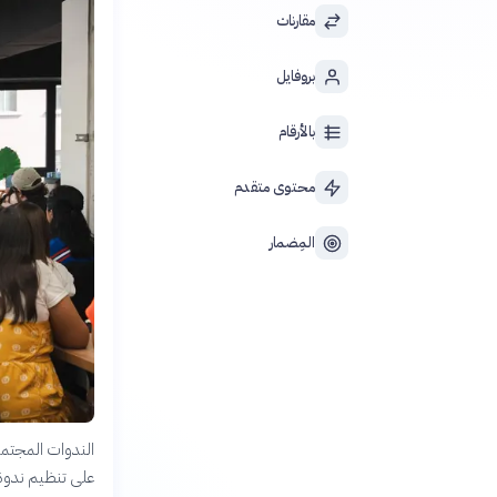
مقارنات
بروفايل
بالأرقام
محتوى متقدم
المِضمار
الندوات المجتمع
على تنظيم ندوة 