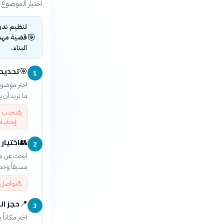
اختيار الموضوع و
تنظيم ندو
🎯
قضية مهمة
البناء.
تحديد 
🎯
1
اختر موضوع
ما تريد أن 
⚠️
تجنب ال
إيجابية.
اختيار 
👥
2
ابحث عن مت
مسبقاً وحدد وقت المحاضرة و
⚠️
تواصل م
حجز ال
📍
3
اختر مكاناً