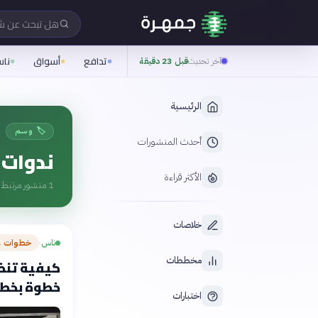
هل تبحث عن 
تدافع
أسواق
نا
آخر تحديث
قبل 23 دقيقة
الرئيسية
🏷️ وسم
أحدث المنشورات
ندوات
الأكثر قراءة
1
منشور مرتبط ب
خلاصات
ناس
خطوات ع
›
مخططات
كيفية تنظي
خطوة بخط
اختبارات