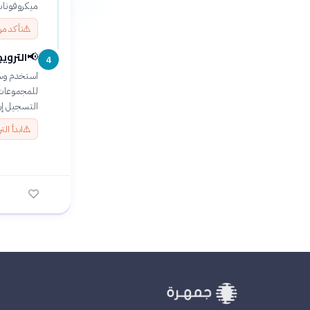
ميكروفونات
⚠️
تأكد من
التروي
📢
4
استخدم وسا
للمجموعات ا
التسجيل إن
⚠️
ابدأ ال