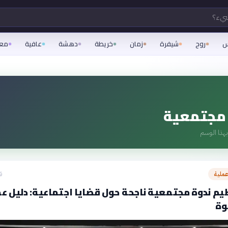
شيء؟
س
روح
شيفرة
زمان
خريطة
دهشة
عافية
مع
 مجتمعية
هذا الوسم
ملية
ق
م ندوة مجتمعية ناجحة حول قضايا اجتماعية: دليل ع
وة