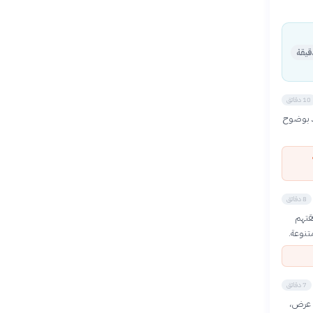
10 دقائق
د بوضوح
8 دقائق
قتهم
7 دقائق
ة عرض،