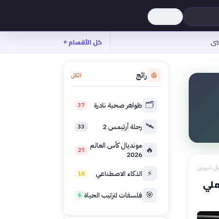
نى
كل الأقسام
رائج
الكل
🗂️
ظواهر صحية نادرة
37
🛰️
رحلة أرتيمس 2
33
مونديال كأس العالم
🔥
27
2026
بل شهرين
⚡
الذكاء الاصطناعي
18
ملي
🎯
فلسفات لترتيب الحياة
6