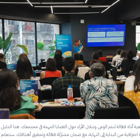
ية أداة فعّالة لنشر الوعي وتبادل الآراء حول القضايا المهمة في مجتمعك. هذا الدليل
احترافية من البداية إلى النهاية، مع ضمان مشاركة فعّالة وتحقيق أهدافك. ستتعلم ك