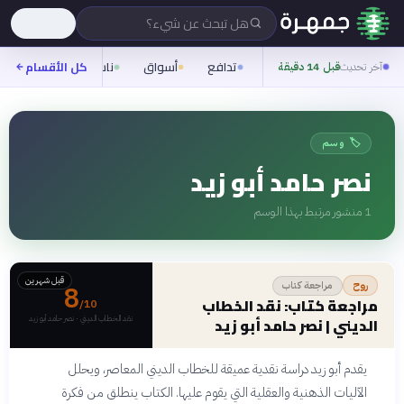
هل تبحث عن شيء؟
تدافع
أسواق
ناس
روح
كل الأقسام
شيف
آخر تحديث
قبل 14 دقيقة
🏷️ وسم
نصر حامد أبو زيد
1
منشور مرتبط بهذا الوسم
قبل شهرين
مراجعة كتاب
روح
8
مراجعة كتاب: نقد الخطاب
/10
نقد الخطاب الديني · نصر حامد أبو زيد
الديني | نصر حامد أبو زيد
يقدم أبو زيد دراسة نقدية عميقة للخطاب الديني المعاصر، ويحلل
الآليات الذهنية والعقلية التي يقوم عليها. الكتاب ينطلق من فكرة