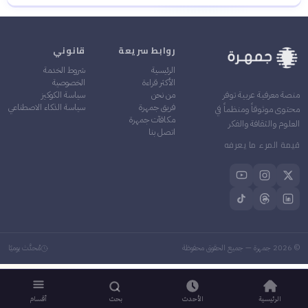
أهمية تاريخية: الكتاب وثيقة
✓
فكرية لحوار حاد بين التقليد
والتحديث في الفكر الإسلامي
روابط سريعة
قانوني
الرئيسية
شروط الخدمة
الأكثر قراءة
الخصوصية
من نحن
سياسة الكوكيز
منصة معرفية عربية توفر
فريق جمهرة
سياسة الذكاء الاصطناعي
محتوى موثوقاً ومنظماً في
مكافآت جمهرة
العلوم والثقافة والفكر
اتصل بنا
قيمة المرء ما يعرفه
©
2026
جمهرة — جميع الحقوق محفوظة
مُحدَّث يوميًا
الرئيسية
الأحدث
بحث
أقسام