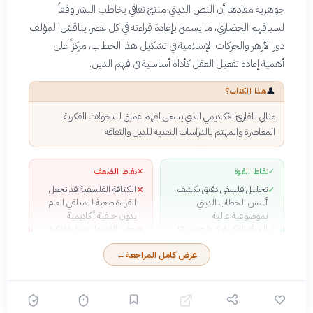
جوهرية مفادها أن النص الديني منتج ثقافي يخاطب البشر وفقاً
لسياقهم الحضاري، ما يسمح بإعادة قراءته في كل عصر. يناقش المؤلف
دور الأزهر والحركات الإسلامية في تشكيل هذا الخطاب، مركزاً على
أهمية إعادة تفعيل العقل كأداة أساسية في فهم الدين.
👤
هذا الكتاب؟
مثالي للقارئ الأكاديمي الذي يسعى لفهم عميق للتحولات الفكرية
المعاصرة والمهتم بالدراسات النقدية للدين والثقافة
✓
نقاط القوة
✕
نقاط الضعف
تحليل فلسفي دقيق يكشف
الكثافة الفلسفية قد تجعل
✕
✓
أسس الخطاب الديني
القراءة صعبة للمتلقي العام
بموضوعية عالية
بدون خلفية أكاديمية
الجرأة الفكرية في طرح مسائل
بعض الفصول تميل للتكرار
✕
✓
شائكة حول علاقة الدين
خاصة حول مبدأ الحاكمية
عرض كامل المراجعة
←
بالعقل والتاريخ
والسلفية
استخدام أدوات نقدية متطورة
✓
من علم اللسانيات
والسيميولوجيا لقراءة النص
الديني