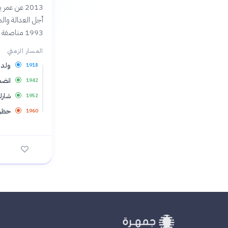
1993 مناصفة مع فريدريك ويليم دي كليرك، آخر رئيس لنظام الفصل العنصري.
المسار الزمني
ولد ر
1918
انضم
1942
شارك
1952
حظر 
1960