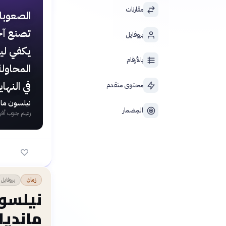
مقارنات
الصعوبا
تصنع آخ
بروفايل
يكفي لي
بالأرقام
المحاولة
في النهاي
محتوى متقدم
نيلسون مان
المِضمار
زعيم جنوب أف
بروفايل
زمان
نيلسون
مانديل