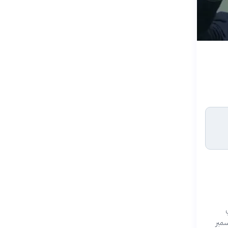
شخصية محورية في التاريخ الحديث. توفي مانديلا في 5 ديسمبر