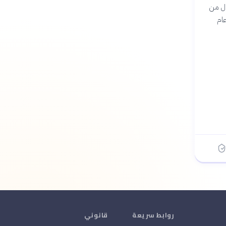
نضال من
 عام
روابط سريعة
قانوني