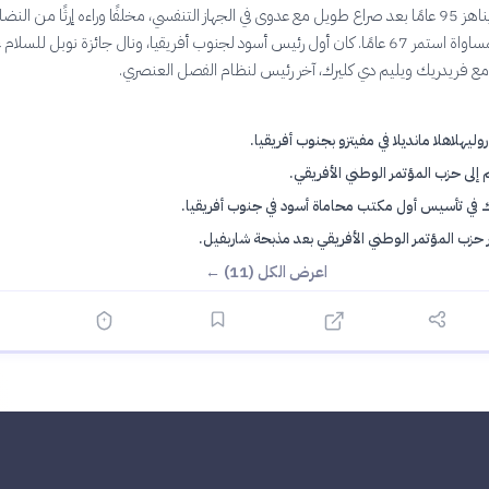
2013 عن عمر يناهز 95 عامًا بعد صراع طويل مع عدوى في الجهاز التنفسي، مخلفًا وراءه إرثًا من ال
أجل العدالة والمساواة استمر 67 عامًا. كان أول رئيس أسود لجنوب أفريقيا، ونال جائزة نوبل للسلام
وليهلاهلا مانديلا في مفيتزو بجنوب أفريقيا.
 إلى حزب المؤتمر الوطني الأفريقي.
 في تأسيس أول مكتب محاماة أسود في جنوب أفريقيا.
حزب المؤتمر الوطني الأفريقي بعد مذبحة شاربفيل.
اعرض الكل (11) ←