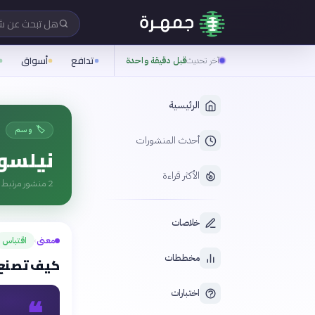
هل تبحث عن 
تدافع
أسواق
آخر تحديث
قبل دقيقة واحدة
الرئيسية
🏷️ وسم
أحدث المنشورات
نيلسون
الأكثر قراءة
2
منشور مرتبط ب
خلاصات
معنى
اقتباس
›
مخططات
كيف تصنع ا
اختبارات
❝