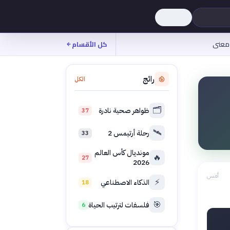
معنى
كل الأقسام
رائج
الكل
🗂️
ظواهر صحية نادرة
37
🛰️
رحلة أرتيمس 2
33
مونديال كأس العالم
🔥
27
2026
أمس
⚡
الذكاء الاصطناعي
18
🎯
فلسفات لترتيب الحياة
6