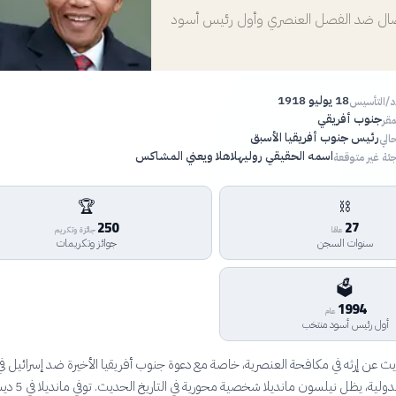
نضال ضد الفصل العنصري وأول رئيس أسود
18 يوليو 1918
اد/التأسيس
جنوب أفريقي
مقر
رئيس جنوب أفريقيا الأسبق
الي
اسمه الحقيقي روليهلاهلا ويعني المشاكس
ئة غير متوقعة
🏆
⛓️
250
27
عامًا
جائزة وتكريم
سنوات السجن
جوائز وتكريمات
🗳️
1994
عام
أول رئيس أسود منتخب
يث عن إرثه في مكافحة العنصرية، خاصة مع دعوة جنوب أفريقيا الأخيرة ضد إسرائيل في
محكمة العدل الدولية، يظل نيلسون مانديلا 