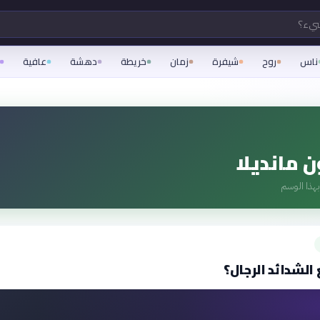
شيء؟
ناس
روح
شيفرة
زمان
خريطة
دهشة
عافية
 مانديلا
هذا الوسم
لشدائد الرجال؟