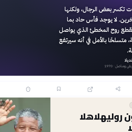
ت تكسر بعض الرجال، ولكنها
رين. لا يوجد فأس حاد بما
قطع روح المخطئ الذي يواصل
، متسلحًا بالأمل في أنه سيرتفع
ة.
ديلا
ريقي ومناضل
· 1970
👤
الش
 روليهلاهلا
ا