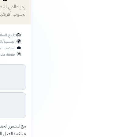
رمز عالمي لل
لجنوب أفريقيا
🎂
تاريخ الميل
🌍
الجنسية/ال
💼
المنصب الح
🤔
حقيقة مفاج
مع استمرار الحد