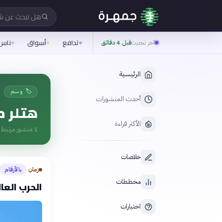
هل تبحث عن 
تدافع
أسواق
ناس
آخر تحديث
قبل 4 دقائق
الرئيسية
🏷️ وسم
أحدث المنشورات
هتلر 
الأكثر قراءة
1
منشور مرتبط ب
خلاصات
زمان
بالأرقام
›
مخططات
الحرب العالمية الثان
اختبارات