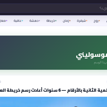
شيء؟
روح
شيفرة
زمان
خريطة
دهشة
عافية
معن
موسوليني
هذا الوسم
ق
ية بالأرقام — 6 سنوات أعادت رسم خريطة العالم