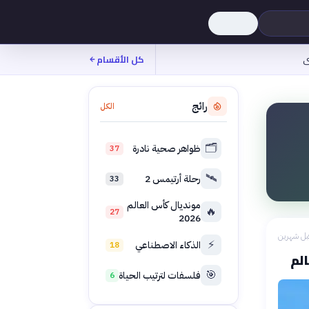
ى
كل الأقسام
رائج
الكل
🗂️
ظواهر صحية نادرة
37
🛰️
رحلة أرتيمس 2
33
مونديال كأس العالم
🔥
27
2026
بل شهرين
⚡
الذكاء الاصطناعي
18
🎯
فلسفات لترتيب الحياة
6