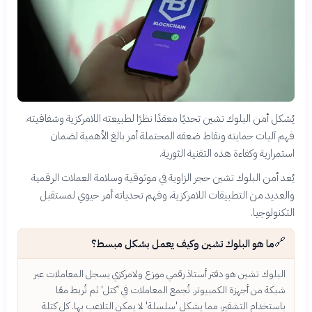
يُشكل أمن البلوك تشين تحديًا معقدًا نظرًا لطبيعته اللامركزية وشفافيته.
فهم آليات حمايته ونقاط ضعفه المحتملة أمر بالغ الأهمية لضمان
استمرارية وكفاءة هذه التقنية الثورية.
يُعد أمن البلوك تشين حجر الزاوية في موثوقية وسلامة العملات الرقمية
والعديد من التطبيقات اللامركزية، وفهم تحدياته أمر حيوي لمستقبل
التكنولوجيا.
🔗
ما هو البلوك تشين وكيف يعمل بشكل مبسط؟
البلوك تشين هو دفتر أستاذ رقمي موزع ولامركزي يسجل المعاملات عبر
شبكة من أجهزة الكمبيوتر. تُجمع المعاملات في 'كتل' ثم تُربط معًا
باستخدام التشفير، مما يشكل 'سلسلة' لا يمكن التلاعب بها. كل كتلة