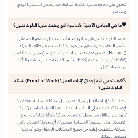
تحتوي على بصمة مشفرة للكتلة السابقة، مما يضمن تسلسلها الزمني
وسلامتها.
🛡️
ما هي المبادئ الأمنية الأساسية التي يعتمد عليها البلوك تشين؟
يعتمد البلوك تشين على مبادئ أمنية أساسية مثل التشفير اللامتماثل
لتأمين المعاملات والتحقق من هويتها. كما يستخدم وظائف التجزئة
(Hashing) لضمان عدم تغيير البيانات، وآليات إجماع مثل إثبات العمل
(PoW) أو إثبات الحصة (PoS) لتأمين الشبكة ضد الهجمات والتأكد
من صحة الكتل.
⛏️
كيف تحمي آلية إجماع 'إثبات العمل' (Proof of Work) شبكة
البلوك تشين؟
تتطلب آلية إثبات العمل من المعدنين حل مشكلة حسابية معقدة جدًا
لإضافة كتلة جديدة إلى السلسلة. يتطلب هذا العمل الحاسوبي كمية
كبيرة من الطاقة، مما يجعل التلاعب بالشبكة مكلفًا للغاية وغير مجدٍ
اقتصاديًا. هذه الصعوبة الحسابية تضمن أن أي محاولة لتعديل الكتل
السابقة ستتطلب إعادة حل جميع المشكلات اللاحقة، وهو أمر شبه
مستحيل عمليًا.