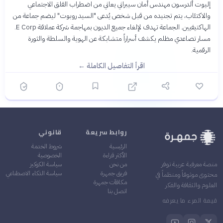
إليوت ألدرسون مهندس أمان سيبراني يعاني من اضطراب القلق الاجتماعي
والاكتئاب، يتم تجنيده من قبل شخص يُدعى "السيد روبوت" ليضم جماعة من
الهاكتيفيين. الجماعة تهدف لإلغاء جميع الديون بمهاجمة شركة عملاقة E Corp.
مسار تصاعدي مظلم يكشف أسراراً متشابكة عن الهوية والسلطة والثورة
الرقمية.
اقرأ التفاصيل الكاملة ←
روابط سريعة
قانوني
الرئيسية
شروط الخدمة
الأكثر قراءة
الخصوصية
من نحن
سياسة الكوكيز
منصة معرفية عربية توفر
فريق جمهرة
سياسة الذكاء الاصطناعي
محتوى موثوقاً ومنظماً في
مكافآت جمهرة
العلوم والثقافة والفكر
اتصل بنا
قيمة المرء ما يعرفه