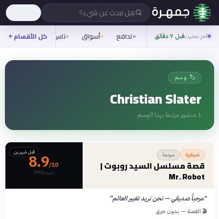
هل تبحث عن شيء؟
تدافع
أسواق
ناس
روح
كل الأقسام
شيفر
آخر تحديث
قبل 7 دقائق
🏷️ وسم
Christian Slater
1
منشور مرتبط بهذا الوسم
قبل شهرين
سينما
شيفرة
8.9
قصة مسلسل السيد روبوت |
/10
تقييم IMDb
Mr. Robot
“
مرحباً صديقي — نحن نريد تغيير العالم
”
🎬 القصة — بدون حرق