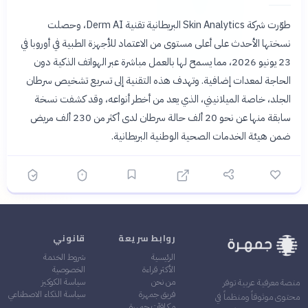
طوّرت شركة Skin Analytics البريطانية تقنية Derm AI، وحصلت
نسختها الأحدث على أعلى مستوى من الاعتماد للأجهزة الطبية في أوروبا في
23 يونيو 2026، مما يسمح لها بالعمل مباشرة عبر الهواتف الذكية دون
الحاجة لمعدات إضافية. وتهدف هذه التقنية إلى تسريع تشخيص سرطان
الجلد، خاصة الميلانيني، الذي يعد من أخطر أنواعه، وقد كشفت نسخة
سابقة منها عن نحو 20 ألف حالة سرطان لدى أكثر من 230 ألف مريض
ضمن هيئة الخدمات الصحية الوطنية البريطانية.
روابط سريعة
قانوني
الرئيسية
شروط الخدمة
الأكثر قراءة
الخصوصية
من نحن
سياسة الكوكيز
منصة معرفية عربية توفر
فريق جمهرة
سياسة الذكاء الاصطناعي
محتوى موثوقاً ومنظماً في
مكافآت جمهرة