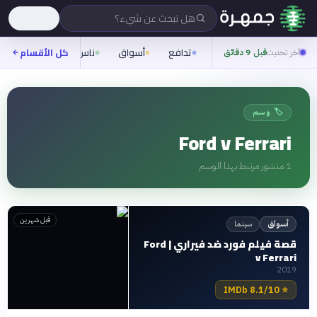
هل تبحث عن شيء؟
تدافع
أسواق
ناس
روح
كل الأقسام
شيفر
آخر تحديث
قبل 9 دقائق
🏷️ وسم
Ford v Ferrari
1
منشور مرتبط بهذا الوسم
قبل شهرين
سينما
أسواق
قصة فيلم فورد ضد فيراري | Ford
v Ferrari
2019
8.1/10 IMDb
⭐