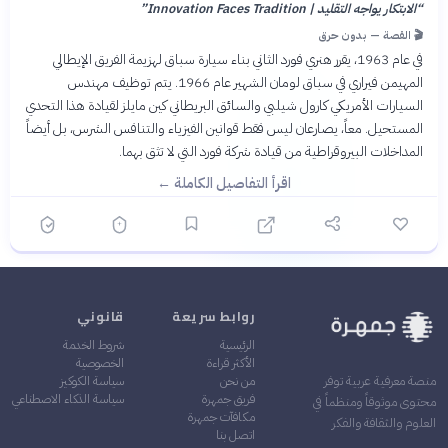
“
الابتكار يواجه التقليد | Innovation Faces Tradition
”
🎬 القصة — بدون حرق
في عام 1963، يقرر هنري فورد الثاني بناء سيارة سباق لهزيمة الفريق الإيطالي
المهيمن فيراري في سباق لومان الشهير عام 1966. يتم توظيف مهندس
السيارات الأمريكي كارول شيلبي والسائق البريطاني كين مايلز لقيادة هذا التحدي
المستحيل. معاً، يصارعان ليس فقط قوانين الفيزياء والتنافس الشرس، بل أيضاً
المداخلات البيروقراطية من قيادة شركة فورد التي لا تثق بهما.
اقرأ التفاصيل الكاملة ←
روابط سريعة
قانوني
الرئيسية
شروط الخدمة
الأكثر قراءة
الخصوصية
من نحن
سياسة الكوكيز
منصة معرفية عربية توفر
فريق جمهرة
سياسة الذكاء الاصطناعي
محتوى موثوقاً ومنظماً في
مكافآت جمهرة
العلوم والثقافة والفكر
اتصل بنا