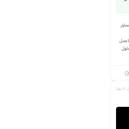
 ستتجاوز
75 بوابة باستخدام ما يصل
اء بحلول
 يومًا