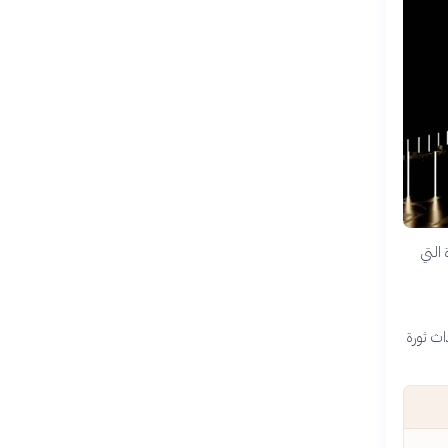
التي
اث ثورة