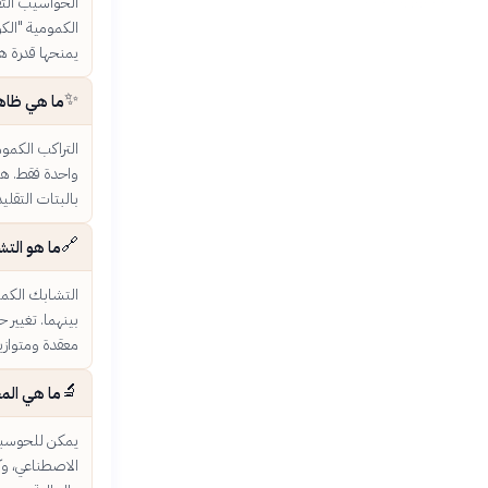
يمنحها قدرة ها
✨
ما هي ظاهرة الت
واحدة فقط. هذه
بالبتات التقليد
🔗
ما هو التشابك الكم
التشابك الكمو
بينهما. تغيير 
معقدة ومتوازية
🔬
ما هي المج
يمكن للحوسبة 
الاصطناعي، وكس