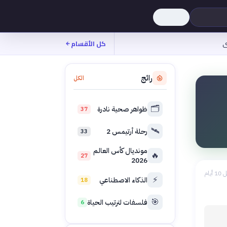
ى
كل الأقسام
رائج
الكل
🗂️
ظواهر صحية نادرة
37
🛰️
رحلة أرتيمس 2
33
مونديال كأس العالم
🔥
27
2026
1 أيام
⚡
الذكاء الاصطناعي
18
🎯
فلسفات لترتيب الحياة
6