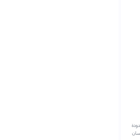
دودة
نسان