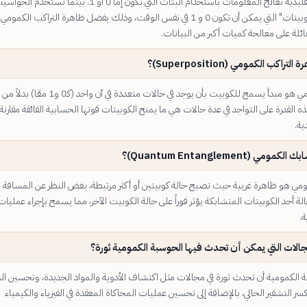
الحواسيب التقليدية تعالج المعلومات باستخدام البتات التي تكون إما 0 أو 1. بينما تستخدم ال
الكمومية "الكوبيتات" التي يمكن أن تكون 0 و 1 في نفس الوقت، وذلك بفضل ظاهرة التراكب الكمو
ئلة على معالجة كميات أكبر من البيانات.
راكب الكمومي (Superposition)؟
التراكب الكمومي هو مبدأ يسمح للكوبيت بأن يوجد في حالات متعددة في آن واحد (كـ
 القدرة على التواجد في عدة حالات هي ما يمنح الكوبيتات قوتها الحسابية الفائقة مقارنة
ية.
ومي (Quantum Entanglement)؟
مي هو ظاهرة غريبة حيث تصبح حالة كوبيتين أو أكثر مرتبطة، بغض النظر عن المسافة
حالة أحد الكوبيتات المتشابكة يؤثر فوراً على حالة الكوبيت الآخر، مما يسمح بإجراء عمليات
.
الات التي يمكن أن تحدث فيها الحوسبة الكمومية ثورة؟
الكمومية أن تحدث ثورة في مجالات مثل اكتشاف الأدوية والمواد الجديدة، وتحسين الذ
ر التشفير الحالي، بالإضافة إلى تحسين عمليات المحاكاة المعقدة في الفيزياء والكيمياء