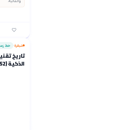
والمالية.
شيفرة
خط زمن
›
تاريخ تقني
الذكية (1952-2026)