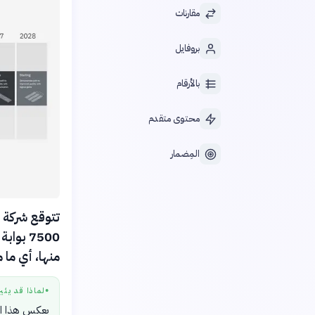
مقارنات
بروفايل
بالأرقام
محتوى متقدم
المِضمار
منها، أي ما مجموع
لماذا قد يثي
●
يعكس هذا الإ