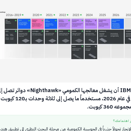
تتوقع شركة IBM أن يشغل معالجها الكمومي «Nighthawk» دوائر ت
7500 بوابة في عام 2026، مستخدماً ما يصل إلى ثل
ه 360 كيوبت.
ر اهتمامك؟
نجاز تحولاً جذرياً في الحوسبة الكمومية من مرحلة البحث النظري إلى تطبيق هند