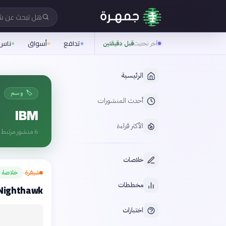
هل تبحث عن 
تدافع
أسواق
ناس
آخر تحديث
قبل دقيقتين
الرئيسية
🏷️ وسم
أحدث المنشورات
IBM
الأكثر قراءة
6
منشور مرتبط ب
خلاصات
شيفرة
خلاصة
›
مخططات
IBM: «Nighthawk» سيشغل 7500 ب
اختبارات