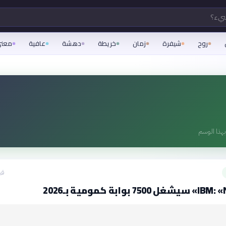
شيء؟
روح
شيفرة
زمان
خريطة
دهشة
عافية
معن
هذا الوسم
قبل 0
وابة كمومية بـ2026