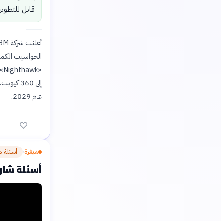
قابل للتطوير
الحواسيب الكمو
عام 2029.
شيفرة
أسئلة ش
›
أسئلة شارحة: ت