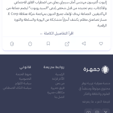
إليوت ألدرسون مهندس أمان سيبراني يعاني من اضطراب القلق الاجتماعي
والاكتئاب، يتم تجنيده من قبل شخص يُدعى "السيد روبوت" ليضم جماعة من
الهاكتيفيين. الجماعة تهدف لإلغاء جميع الديون بمهاجمة شركة عملاقة E Corp.
مسار تصاعدي مظلم يكشف أسراراً متشابكة عن الهوية والسلطة والثورة
الرقمية.
اقرأ التفاصيل الكاملة ←
روابط سريعة
قانوني
الرئيسية
شروط الخدمة
الأكثر قراءة
الخصوصية
من نحن
سياسة الكوكيز
منصة معرفية عربية توفر
فريق جمهرة
سياسة الذكاء الاصطناعي
محتوى موثوقاً ومنظماً في
مكافآت جمهرة
العلوم والثقافة والفكر
اتصل بنا
قيمة المرء ما يعرفه