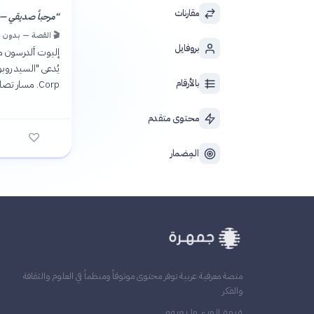
مقارنات
“
مرحباً صديقي — ن
🎬 القصة — بدون 
بروفايل
إليوت ألدرسون م
بالأرقام
Corp. مسار تصاعدي مظلم يكشف أسراراً متشابكة عن الهوية والسلطة والثورة الرقمية.
محتوى متقدم
المِضمار
منصة معرفية عربية توفر محتوى موثوقاً ومنظماً في العلوم والثقافة
والفكر
قيمة المرء ما يعرفه