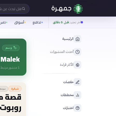
هل تبحث عن 
تدافع
أسواق
ناس
آخر تحديث
قبل 5 دقائق
الرئيسية
🏷️ وسم
أحدث المنشورات
 Malek
الأكثر قراءة
1
منشور مرتبط ب
خلاصات
سينما
شيفرة
قصة م
مخططات
روبوت |  Robot
اختبارات