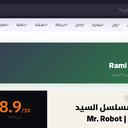
شيء؟
روح
شيفرة
زمان
خريطة
دهشة
عافية
معن
Rami
هذا الوسم
8.9
سلسل السيد
/10
Mr.
تقييم IMDb