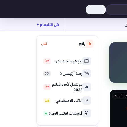
ى
كل الأقسام
رائج
الكل
🗂️
ظواهر صحية نادرة
37
🛰️
رحلة أرتيمس 2
33
مونديال كأس العالم
🔥
27
2026
قبل شهرين
⚡
الذكاء الاصطناعي
18
🎯
فلسفات لترتيب الحياة
6