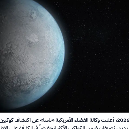
في 25 يونيو 2026، أعلنت وكالة الفضاء الأمريكية «ناسا» عن اكتشاف كوكبين
ين، يُصنفان ضمن الكواكب الأكثر انخفاضاً في الكثافة على الإطل