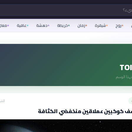
شيء؟
روح
شيفرة
زمان
خريطة
دهشة
عافية
معن
TOI
هذا الوسم
الشه
ف كوكبين عملاقين منخفضي الكثافة