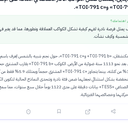
ر اهتمامك؟
 يمثل فرصة نادرة لفهم كيفية تشكل الكواكب العملاقة وتطورها، مما قد يغير فهم
لشمسية وكيف نشأت.
791»، يقع على بعد نحو 1113 سنة ضوئية من الأرض. الكوكب «TOI-791 b
لا يمتلك سوى 3% من كتلته، بينما يتجاوز «TOI-791 c» المشتري حجم
نخفضة بشكل استثنائي تجعلهما ضمن فئة نادرة وتتحدى النماذج الحالية لتكوين ال
وقد جمع القمر الصناعي «TESS» بيانات دقيقة على مدى 1122 يوماً خلال سبع سنوات، مما س
حركتهما وخصائصهما الفيزيائية.