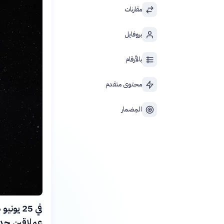
مقارنات
بروفايل
بالأرقام
محتوى متقدم
المِضمار
عملاقين جديد