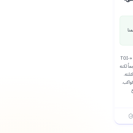
نا
يدور الكوكبان المكتشفان، «TOI-791 b» و«TOI-791 c»، حول نجم شبيه بالشمس يُعرف باسم «TOI-
» يقارب المشتري حجماً لكنه
اً ويمتلك 5.9% فقط من كتلته.
كواكب.
مح