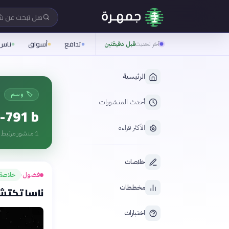
هل تبحث عن 
تدافع
أسواق
ناس
آخر تحديث
قبل دقيقتين
الرئيسية
🏷️ وسم
أحدث المنشورات
-791 b
الأكثر قراءة
1
منشور مرتبط ب
خلاصات
فضول
خلاصة
›
مخططات
ناسا تكتش
اختبارات