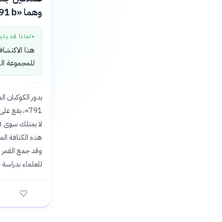
وهما «TOI-791 b» و«TOI-791 c».
لماذا قد يثي
●
هذا الاكتشاف
للمجموعة ا
هذه الكثافة الم
للعلماء بدراسة 