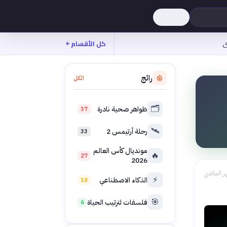
ى
كل الأقسام
رائج
الكل
🗂️
ظواهر صحية نادرة
37
🛰️
رحلة أرتيمس 2
33
مونديال كأس العالم
🔥
27
2026
ر الماضي
⚡
الذكاء الاصطناعي
18
🎯
فلسفات لترتيب الحياة
6