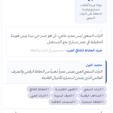
دولة عربية أطلقت
مشاريع وطنية
للحفاظ على التراث
الشعبي
"
التراث الشعبي ليس مجرد ماضٍ، بل هو جسر حي بيننا وبين هويتنا
الحقيقية في عصر يتسارع نحو المستقبل
خبراء الحفاظ الثقافي العرب
—
مختصون في التراث والثقافة
خلاصة القول
التراث الشعبي العربي يعيش عصراً ذهبياً من الحفاظ الرقمي والتعريف
العالمي الذي يضمن استمراره للأجيال القادمة.
التراث الشعبي
الفنون التقليدية
الحفاظ الثقافي
المتاحف الرقمية
الحرف اليدوية
التراث العربي
الثقافة المحلية
المنصات الثقافية