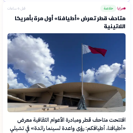
مرايا
خلاصة
قبل 6 ساعات
›
متاحف قطر تعرض «أطيافنا» أول مرة بأمريكا
اللاتينية
افتتحت متاحف قطر ومبادرة الأعوام الثقافية معرض
«أطيافنا، أطيافكم: رؤى واعدة لسينما رائدة» في تشيلي