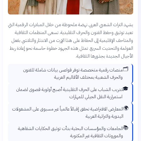
يشهد التراث الشعبي العربي نهضة ملحوظة من خلال المبادرات الرقمية التي
تعيد توثيق وحفظ الفنون والحرف التقليدية. تسعى المنظمات الثقافية
والمتاحف الإقليمية إلى الحفاظ على هذا الإرث من الاندثار والتلاشي بفعل
العولمة والتحديث السريع. تمثل هذه الجهود خطوة حاسمة نحو إعادة ربط
الأجيال الجديدة بجذورها الثقافية.
🗂️
منصات رقمية متخصصة توفر قواعس بيانات شاملة للفنون
والحرف الشعبية بمختلف الأقاليم العربية
🎓
تدريب الشباب على الحرف التقليدية أصبح أولوية قصوى لضمان
استمرارية النقل الجيلي للمهارات
🌍
المعارض الافتراضية تحقق إقبالاً عالمياً غير مسبوق على المشغولات
اليدوية والتراثية العربية
📚
الجامعات والمؤسسات البحثية بدأت توثيق الحكايات الشفاهية
والموروثات الثقافية غير المكتوبة