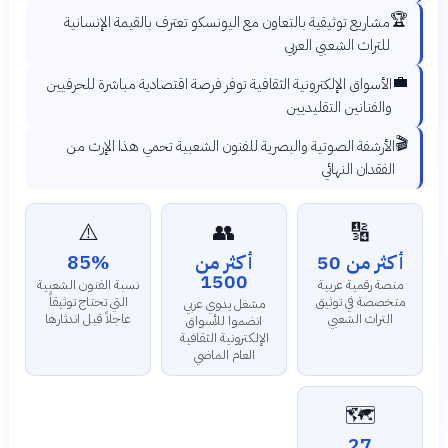
🏆
مشاريع توثيقية بالتعاون مع اليونسكو تعترف بالقيمة الإنسانية
للتراث الشعبي العربي
💼
الأسواق الإلكترونية الثقافية توفر فرصة اقتصادية مباشرة للحرفيين
والفنانين التقليديين
🎬
الأرشفة الصوتية والبصرية للفنون الشعبية تحمي هذا الإرث من
الفقدان النهائي
⚠️
👥
🔢
أكثر من 50
أكثر من
85%
1500
منصة رقمية عربية
نسبة الفنون الشعبية
متخصصة في توثيق
التي تحتاج توثيقاً
مشغل يدوي عربي
التراث الشعبي
عاجلاً قبل اندثارها
انضموا للأسواق
الإلكترونية الثقافية
العام الماضي
🗺️
27