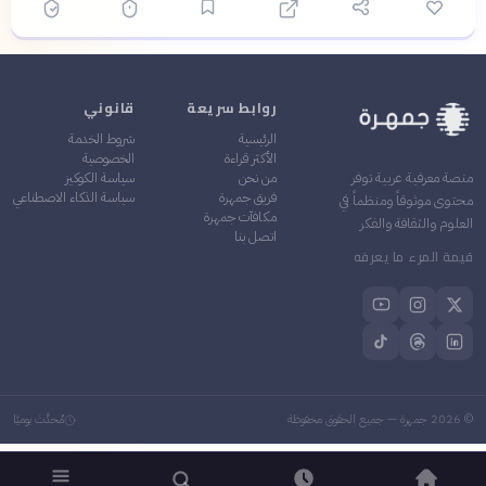
روابط سريعة
قانوني
الرئيسية
شروط الخدمة
الأكثر قراءة
الخصوصية
من نحن
سياسة الكوكيز
منصة معرفية عربية توفر
فريق جمهرة
سياسة الذكاء الاصطناعي
محتوى موثوقاً ومنظماً في
مكافآت جمهرة
العلوم والثقافة والفكر
اتصل بنا
قيمة المرء ما يعرفه
©
2026
جمهرة — جميع الحقوق محفوظة
مُحدَّث يوميًا