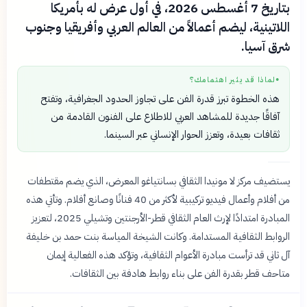
بتاريخ 7 أغسطس 2026، في أول عرض له بأمريكا
اللاتينية، ليضم أعمالاً من العالم العربي وأفريقيا وجنوب
شرق آسيا.
لماذا قد يثير اهتمامك؟
●
هذه الخطوة تبرز قدرة الفن على تجاوز الحدود الجغرافية، وتفتح
آفاقًا جديدة للمشاهد العربي للاطلاع على الفنون القادمة من
ثقافات بعيدة، وتعزز الحوار الإنساني عبر السينما.
يستضيف مركز لا مونيدا الثقافي بسانتياغو المعرض، الذي يضم مقتطفات
من أفلام وأعمال فيديو تركيبية لأكثر من 40 فنانًا وصانع أفلام. وتأتي هذه
المبادرة امتدادًا لإرث العام الثقافي قطر-الأرجنتين وتشيلي 2025، لتعزيز
الروابط الثقافية المستدامة. وكانت الشيخة المياسة بنت حمد بن خليفة
آل ثاني قد ترأست مبادرة الأعوام الثقافية، وتؤكد هذه الفعالية إيمان
متاحف قطر بقدرة الفن على بناء روابط هادفة بين الثقافات.