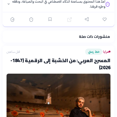
أُعدّ هذا المحتوى بمساعدة الذكاء الاصطناعي في البحث والصياغة، ودقّقه
وحرّره فريقنا.
منشورات ذات صلة
فلسفتنا المعرفية
·
سياسة الذكاء الاصطناعي
مرايا
خط زمني
قبل ساعتين
›
المسرح العربي: من الخشبة إلى الرقمية (1847-
2026)