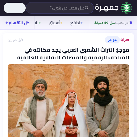
هل تبحث عن شيء؟
تدافع
أسواق
ناس
روح
كل الأقسام
شيف
آخر تحديث
قبل 49 دقيقة
مرايا
موجز
قبل شهرين
›
موجز: التراث الشعبي العربي يجد مكانته في
المتاحف الرقمية والمنصات الثقافية العالمية