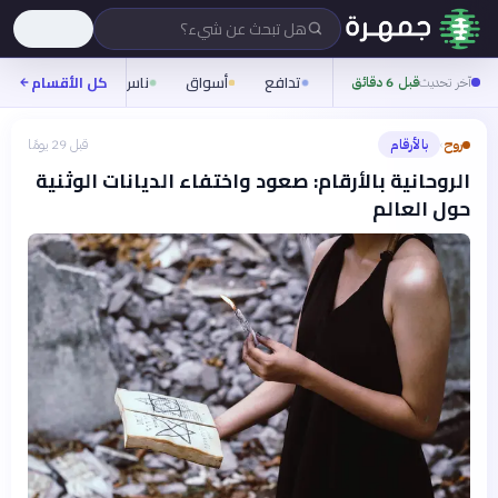
هل تبحث عن شيء؟
تدافع
أسواق
ناس
روح
كل الأقسام
شيفر
آخر تحديث
قبل 6 دقائق
روح
بالأرقام
قبل 29 يومًا
›
الروحانية بالأرقام: صعود واختفاء الديانات الوثنية
حول العالم