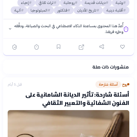
وثنية
ديانات قديمة
روحانية
تراث ثقافي
إحياء
أقلية دينية
تاريخ الأديان
فلكلور
الميثولوجيا
آلهة
أُعدّ هذا المحتوى بمساعدة الذكاء الاصطناعي في البحث والصياغة، ودقّقه
وحرّره فريقنا.
منشورات ذات صلة
فلسفتنا المعرفية
·
سياسة الذكاء الاصطناعي
روح
أسئلة شارحة
قبل 5 أيام
›
أسئلة شارحة: تأثير الديانة الشامانية على
الفنون الشفائية والتعبير الثقافي