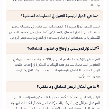
والشفاء.
🎶
ما هي الأدوار الرئيسية للفنون في الممارسات الشامانية؟
تلعب الفنون أدوارًا متعددة في الممارسات الشامانية، فهي وسيلة لتحفيز
حالات الغيبوبة لدى الشامان والمشاركين. كما تعمل على تجسيد القصص
الأسطورية والمعتقدات الروحية، وتستخدم في العلاج والتشخيص الروحي.
🥁
كيف تؤثر الموسيقى والإيقاع في الطقوس الشامانية؟
الموسيقى والإيقاع، خاصة عبر الطبول والآلات الإيقاعية، تعد محورية في
الطقوس الشامانية. تساهم هذه الإيقاعات المتكررة في إحداث حالات
الوعي المتغيرة للشامان وتوجيه رحلته الروحية، بالإضافة إلى خلق جو
روحي للمشاركين.
🕺
ما هي أشكال الرقص الشاماني وما دلالاتها؟
الرقص الشاماني يتخذ أشكالًا متنوعة، وغالبًا ما يكون تعبيرًا جسديًا عن
التواصل مع الأرواح. يمكن أن يقلد حركات الحيوانات أو الكائنات الروحية،
ويهدف إلى استحضار القوى الشفائية أو الطرد الشرير، كما أنه يساعد في