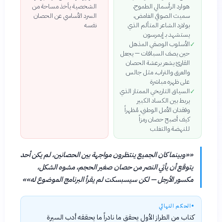
هوارد الرأسمالي الطموح،
الشخصية يأخذ مساحة من
سميث الصوفي الغامض،
السرد الأساسي عن الحصان
بولارد الشاعر المتألم الذي
نفسه
يستشهد بـ إيمرسون
الأسلوب الوصفي المذهل
✓
حين يصف السباقات — يجعل
القارئ يشعر برعشة الحصان
والعرق والتراب، مثل جالس
على ظهره مباشرة
السياق التاريخي الممتاز الذي
✓
يربط بين الكساد الكبير
وفقدان الأمل الوطني، مُظهراً
كيف أصبح حصان رمزاً
للنهضة والتغلب
«
«وبينما كان الجميع ينتظرون مواجهة بين الحصانين، لم يكن أحد
يتوقع أن يأتي النصر من حصان صغير الحجم، مشوه الشكل،
مكسور الأرجل — لكن سيسبسكت لم يقرأ البرنامج الموضوع له»
»
●
الحكم النهائي
كتاب من الطراز الأول يحقق ما نادراً ما يحققه أدب السيرة