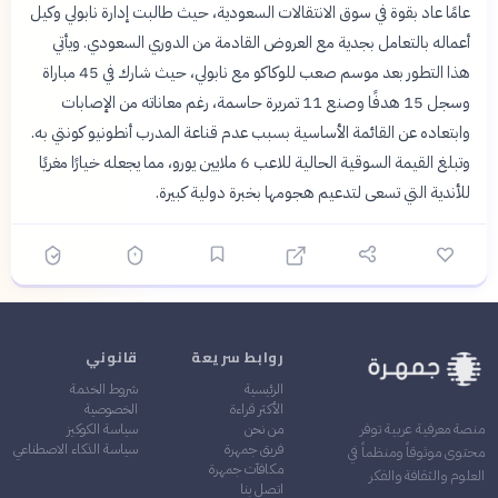
عامًا عاد بقوة في سوق الانتقالات السعودية، حيث طالبت إدارة نابولي وكيل
أعماله بالتعامل بجدية مع العروض القادمة من الدوري السعودي. ويأتي
هذا التطور بعد موسم صعب للوكاكو مع نابولي، حيث شارك في 45 مباراة
وسجل 15 هدفًا وصنع 11 تمريرة حاسمة، رغم معاناته من الإصابات
وابتعاده عن القائمة الأساسية بسبب عدم قناعة المدرب أنطونيو كونتي به.
وتبلغ القيمة السوقية الحالية للاعب 6 ملايين يورو، مما يجعله خيارًا مغريًا
للأندية التي تسعى لتدعيم هجومها بخبرة دولية كبيرة.
روابط سريعة
قانوني
الرئيسية
شروط الخدمة
الأكثر قراءة
الخصوصية
من نحن
سياسة الكوكيز
منصة معرفية عربية توفر
فريق جمهرة
سياسة الذكاء الاصطناعي
محتوى موثوقاً ومنظماً في
مكافآت جمهرة
العلوم والثقافة والفكر
اتصل بنا