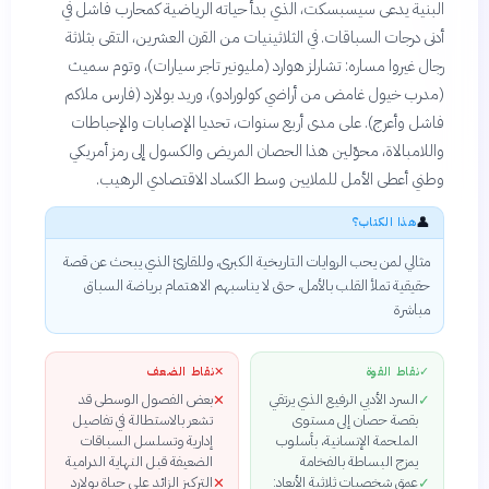
البنية يدعى سيسبسكت، الذي بدأ حياته الرياضية كمحارب فاشل في
أدنى درجات السباقات. في الثلاثينيات من القرن العشرين، التقى بثلاثة
رجال غيروا مساره: تشارلز هوارد (مليونير تاجر سيارات)، وتوم سميث
(مدرب خيول غامض من أراضي كولورادو)، وريد بولارد (فارس ملاكم
فاشل وأعرج). على مدى أربع سنوات، تحديا الإصابات والإحباطات
واللامبالاة، محوّلين هذا الحصان المريض والكسول إلى رمز أمريكي
وطني أعطى الأمل للملايين وسط الكساد الاقتصادي الرهيب.
👤
هذا الكتاب؟
مثالي لمن يحب الروايات التاريخية الكبرى، وللقارئ الذي يبحث عن قصة
حقيقية تملأ القلب بالأمل، حتى لا يناسبهم الاهتمام برياضة السباق
مباشرة
✓
نقاط القوة
✕
نقاط الضعف
السرد الأدبي الرفيع الذي يرتقي
بعض الفصول الوسطى قد
✕
✓
بقصة حصان إلى مستوى
تشعر بالاستطالة في تفاصيل
الملحمة الإنسانية، بأسلوب
إدارية وتسلسل السباقات
يمزج البساطة بالفخامة
الضعيفة قبل النهاية الدرامية
عمق شخصيات ثلاثية الأبعاد:
التركيز الزائد على حياة بولارد
✕
✓