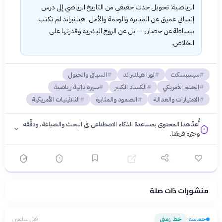
الرياضية: تحويل حدث حقيقي من التاريخ الرياضي إلى درس
إنساني عميق عن المثابرة والرحمة والأمل. هيلنبراند لم تكتب
ببساطة عن حصان — بل عن الروح البشرية وقدرتها على
الخلاص.
سيسبسكت
لورا هيلنبراند
السباق والخيول
الحلم الأمريكي
الكساد الكبير
سيرة ذاتية رياضية
الامتيازات والعدالة
الصمود والمثابرة
الثلاثينيات الأمريكية
أُعدّ هذا المحتوى بمساعدة الذكاء الاصطناعي في البحث والصياغة، ودقّقه
وحرّره فريقنا.
منشورات ذات صلة
فلسفتنا المعرفية
·
سياسة الذكاء الاصطناعي
حماسة
خط زمني
قبل ساعتين
›