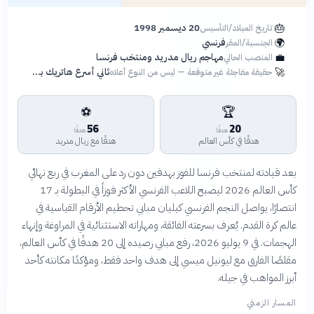
🎂
20 ديسمبر 1998
تاريخ الميلاد/التأسيس
🌍
فرنسي
الجنسية/المقر
💼
مهاجم ريال مدريد ومنتخب فرنسا
المنصب الحالي
🚀
ثاني أسرع هاتريك بدوري الأبطال بـ 6 دقائق
حقيقة مفاجئة غير متوقعة — ليس من النوع أعلاه
⚽
🏆
56
20
هدفًا
هدفًا
هدفًا في كأس العالم
هدفًا مع ريال مدريد
بعد قيادته لمنتخب فرنسا للفوز بهدفين دون رد على المغرب في ربع نهائي
كأس العالم 2026 ليصبح اللاعب الفرنسي الأكثر فوزاً في البطولة بـ 17
انتصارًا، يواصل النجم الفرنسي كيليان مبابي تحطيم الأرقام القياسية في
عالم كرة القدم. يُعرف بسرعته الفائقة، ومهاراته الاستثنائية في المراوغة وإنهاء
الهجمات. في 9 يوليو 2026، رفع مبابي رصيده إلى 20 هدفًا في كأس العالم،
مقلصًا الفارق مع ليونيل ميسي إلى هدف واحد فقط، ومؤكدًا مكانته كأحد
أبرز المواهب في جيله.
المسار الزمني