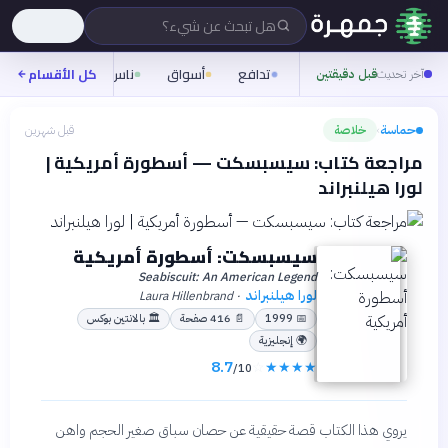
هل تبحث عن شيء؟
تدافع
أسواق
ناس
روح
كل الأقسام
شيفر
آخر تحديث
قبل دقيقتين
حماسة
خلاصة
قبل شهرين
›
مراجعة كتاب: سيسبسكت — أسطورة أمريكية |
لورا هيلنبراند
سيسبسكت: أسطورة أمريكية
Seabiscuit: An American Legend
لورا هيلنبراند
Laura Hillenbrand
·
📅
1999
📄
416
صفحة
🏛
بالانتين بوكس
🌍
إنجليزية
8.7
☆
★
★
★
★
/10
يروي هذا الكتاب قصة حقيقية عن حصان سباق صغير الحجم واهن