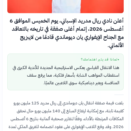
أعلن نادي ريال مدريد الإسباني، يوم الخميس الموافق 6
أغسطس 2026، إتمام أغلى صفقة في تاريخه بالتعاقد
مع الجناح الإيفواري يان ديوماندي قادمًا من لايبزيج
الألماني.
لماذا قد يثير اهتمامك؟
●
هذا الانتقال القياسي يعكس الاستراتيجية الجديدة للأندية الكبرى في
استقطاب المواهب الشابة بأسعار فلكية، مما يرفع سقف
المنافسة ويغير ديناميكية سوق اللاعبين عالميًا.
بلغت قيمة صفقة انتقال يان ديوماندي إلى ريال مدريد 125 مليون يورو
كقيمة ثابتة، مع إمكانية ارتفاع المبلغ إلى 140 مليون يورو حال تحقق
المكافآت المرتبطة بالأداء، وفقًا لتقارير صحفية ألمانية بتاريخ 6 أغسطس
2026. وقد وقع اللاعب الإيفواري على عقود انضمامه للفريق الملكي لمدة