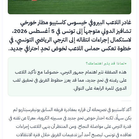
غادر اللاعب البيروفي خيسوس كاستييو مطار خورخي
تشافيز الدولي متوجهاً إلى تونس في 5 أغسطس 2026،
لاستكمال إجراءات انتقاله إلى الترجي الرياضي التونسي، في
خطوة تعكس حماس اللاعب لخوض تحدٍ احترافي جديد.
لماذا قد يثير اهتمامك؟
●
هذه الصفقة تثير اهتمام جمهور الترجي، خصوصًا مع تأكيد اللاعب
على رغبته في تحدٍ جديد، مما قد يعزز حظوظ الفريق في تحقيق لقب
الدوري للمرة الرابعة على التوالي.
أكد كاستييو في تصريحاته أن قراره بمغادرة فريقه السابق يونيفرسيتاريو لم
يكن سهلًا، لكنه اختار خوض تحدٍ جديد في مسيرته الكروية، معربًا عن ثقته في
قدرة الترجي على مواصلة النجاح. ومن المنتظر أن ينهي اللاعب إجراءات
تعاقده في تونس، ليصبح أحد أبرز تدعيمات الفريق خلال فترة الانتقالات