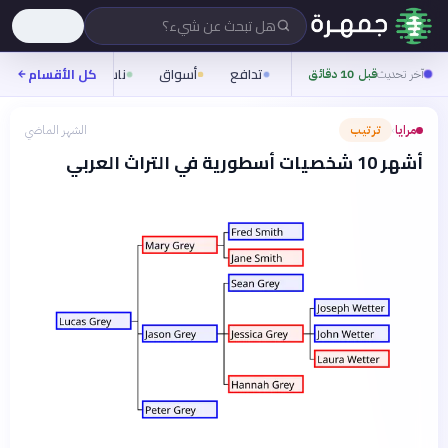
هل تبحث عن شيء؟
تدافع
أسواق
ناس
روح
كل الأقسام
شيف
آخر تحديث
قبل 10 دقائق
مرايا
ترتيب
الشهر الماضي
›
أشهر 10 شخصيات أسطورية في التراث العربي