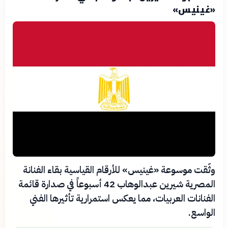
«غينيس»
وثّقت موسوعة «غينيس» للأرقام القياسية بقاء الفنانة
المصرية شيرين عبدالوهاب 42 أسبوعاً في صدارة قائمة
الفنانات العربيات، مما يعكس استمرارية تأثيرها الفني
الواسع.