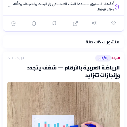
أُعدّ هذا المحتوى بمساعدة الذكاء الاصطناعي في البحث والصياغة، ودقّقه
وحرّره فريقنا.
منشورات ذات صلة
فلسفتنا المعرفية
·
سياسة الذكاء الاصطناعي
مرايا
بالأرقام
قبل 5 ساعات
›
الرياضة العربية بالأرقام — شغف يتجدد
وإنجازات تتزايد