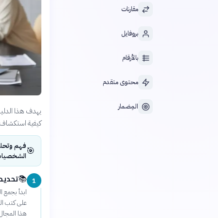
مقارنات
بروفايل
بالأرقام
محتوى متقدم
المِضمار
يهدف هذا الدليل
كيفية استكشاف إ
فهم وتحليل
🎯
الشخصيات 
تحديد 
📚
1
ابدأ بجمع ا
على كتب الس
هذا المجال.