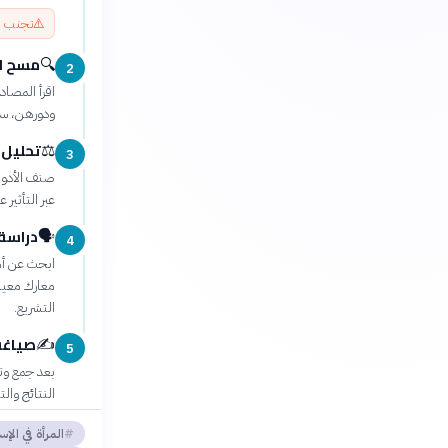
⚠️
تجنب ال
مسح ال
🔍
2
اقرأ المصاد
ودورهن، سو
تحليل 
⚖️
3
صنف الأدوار
عبر التأثير
دراسة 
🗣️
4
ابحث عن أمث
معارك معينة
التشريع.
صياغة 
✍️
5
بعد جمع وتح
النتائج وال
المرأة في الإس