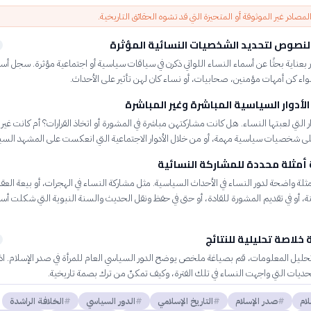
مصادر غير الموثوقة أو المتحيزة التي قد تشوه الحقائق التاريخية.
نصوص لتحديد الشخصيات النسائية المؤثرة
ر بعناية بحثًا عن أسماء النساء اللواتي ذكرن في سياقات سياسية أو اجتماعية مؤثرة. سجل أ
اء كن أمهات مؤمنين، صحابيات، أو نساء كان لهن تأثير على الأحداث.
الأدوار السياسية المباشرة وغير المباشرة
 التي لعبتها النساء. هل كانت مشاركتهن مباشرة في المشورة أو اتخاذ القرارات؟ أم كانت غير 
 على شخصيات سياسية مهمة، أو من خلال الأدوار الاجتماعية التي انعكست على المشهد الس
أمثلة محددة للمشاركة النسائية
لة واضحة لدور النساء في الأحداث السياسية. مثل مشاركة النساء في الهجرات، أو بيعة العقبة
، أو في تقديم المشورة للقادة، أو حتى في حفظ ونقل الحديث والسنة النبوية التي شكلت أ
خلاصة تحليلية للنتائج
ليل المعلومات، قم بصياغة ملخص يوضح الدور السياسي العام للمرأة في صدر الإسلام. اذكر
تحديات التي واجهت النساء في تلك الفترة، وكيف تمكنّ من ترك بصمة تاريخية.
لام
صدر الإسلام
التاريخ الإسلامي
الدور السياسي
الخلافة الراشدة