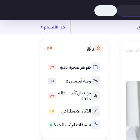
ى
كل الأقسام
رائج
الكل
بل شهرين
🗂️
ظواهر صحية نادرة
37
🛰️
رحلة أرتيمس 2
33
مونديال كأس العالم
🔥
27
2026
⚡
الذكاء الاصطناعي
18
🎯
فلسفات لترتيب الحياة
6