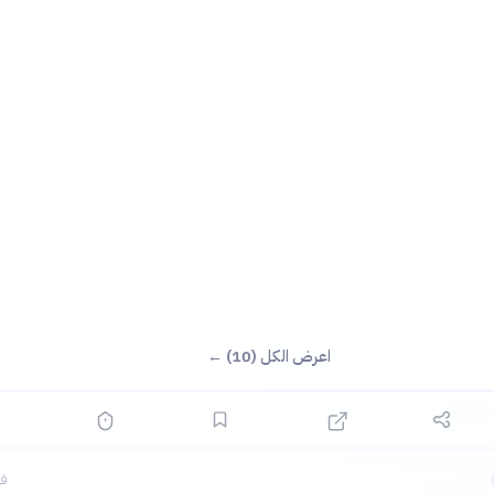
اعرض الكل (10) ←
قب