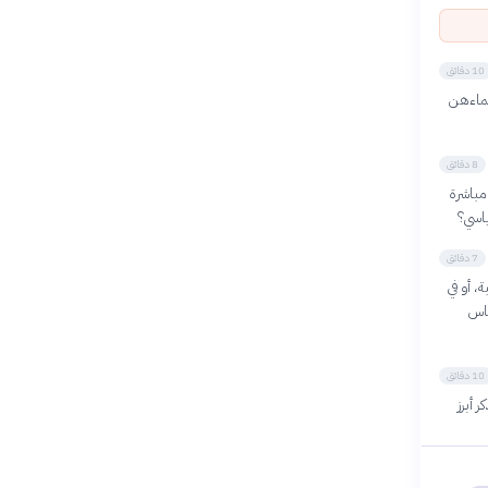
10 دقائق
سماءهن
8 دقائق
مباشرة
ياسي؟
7 دقائق
، أو في
ساس
10 دقائق
 أبرز