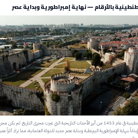
طينية بالأرقام — نهاية إمبراطورية وبداية عصر
يُعد فتح القسطنطينية في عام 1453 من أبرز الأحداث التاريخية التي غيرت مجرى التاريخ. لم يك
اناً بنهاية الإمبراطورية البيزنطية وبداية عصر جديد للدولة العثمانية، مما ترك آثاراً عم