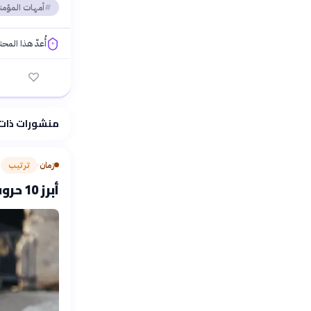
أمهات المؤمن
أُعدّ هذا المح
فلسفتنا المعرفية
منشورات ذات
زمان
ترتيب
›
أبرز 10 حروب صليبية غيرت وجه التاريخ