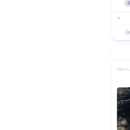
ة
يقة