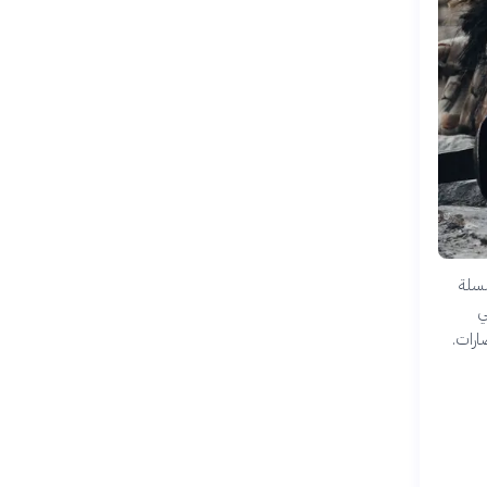
لسلة
ي
ارات.