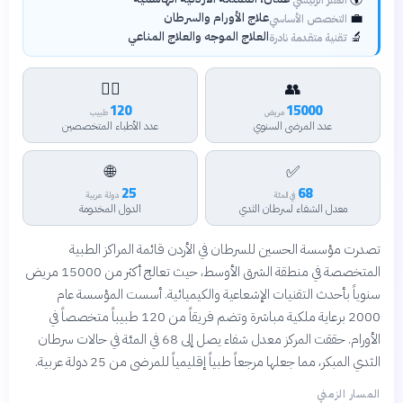
💼
علاج الأورام والسرطان
التخصص الأساسي
🔬
العلاج الموجه والعلاج المناعي
تقنية متقدمة نادرة
👨‍⚕️
👥
120
15000
مريض
طبيب
عدد المرضى السنوي
عدد الأطباء المتخصصين
🌐
✅
25
68
في المئة
دولة عربية
معدل الشفاء لسرطان الثدي
الدول المخدومة
تصدرت مؤسسة الحسين للسرطان في الأردن قائمة المراكز الطبية
المتخصصة في منطقة الشرق الأوسط، حيث تعالج أكثر من 15000 مريض
سنوياً بأحدث التقنيات الإشعاعية والكيميائية. أسست المؤسسة عام
2000 برعاية ملكية مباشرة وتضم فريقاً من 120 طبيباً متخصصاً في
الأورام. حققت المركز معدل شفاء يصل إلى 68 في المئة في حالات سرطان
الثدي المبكر، مما جعلها مرجعاً طبياً إقليمياً للمرضى من 25 دولة عربية.
المسار الزمني