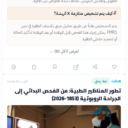
الطويل والأذنين البارزتين. تختلف شدة الأعراض بين الأفراد.
🔬
كيف يتم تشخيص متلازمة X الهشة؟
يتم التشخيص عادةً عن طريق تحليل جيني يكتشف الطفرة في جين
FMR1. يمكن إجراء هذا الفحص قبل الولادة أو بعد الولادة لتأكيد الحالة
أو لتحديد حاملي الطفرة.
اعرض الكل (8) ←
عافية
خط زمني
قبل ساعة واحدة
›
تطور المناظير الطبية: من الفحص البدائي إلى
الجراحة الروبوتية (1853-2026)