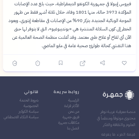
فيروس إيبولا في جمهورية الكونغو الديمقراطية، حيث بلغ عدد الإصابات
المؤكدة 3973 حالة، منها 1801 وفاة، خلال ثلاثة أشهر فقط من ظهور
الموجة الوبائية الجديدة. يتركز 90% من الإصابات في مقاطعة إيتوري، ويعود
الخطر إلى كون السلالة المنتشرة هي «بونديبوغيو»، التي لا يتوفر لها حتى
الآن أي لقاح أو علاج طبي معتمد. وقد أعلنت منظمة الصحة العالمية عن
هذا التفشي كحالة طوارئ صحية عامة في مايو الماضي.
روابط سريعة
قانوني
الرئيسية
شروط الخدمة
الأكثر قراءة
الخصوصية
من نحن
سياسة الكوكيز
منصة معرفية عربية توفر
فريق جمهرة
سياسة الذكاء الاصطناعي
محتوى موثوقاً ومنظماً في
مكافآت جمهرة
العلوم والثقافة والفكر
اتصل بنا
قيمة المرء ما يعرفه