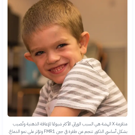
متلازمة X الهشة هي السبب الوراثي الأكثر شيوعًا للإعاقة الذهنية وتُصيب
بشكل أساسي الذكور. تنجم عن طفرة في جين FMR1 وتؤثر على نمو الدماغ.