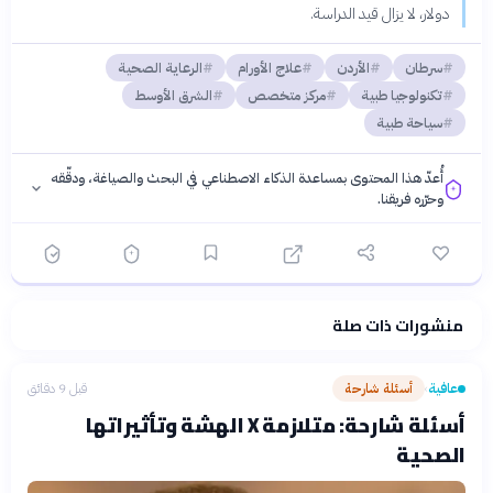
دولار، لا يزال قيد الدراسة.
سرطان
الأردن
علاج الأورام
الرعاية الصحية
تكنولوجيا طبية
مركز متخصص
الشرق الأوسط
سياحة طبية
أُعدّ هذا المحتوى بمساعدة الذكاء الاصطناعي في البحث والصياغة، ودقّقه
وحرّره فريقنا.
منشورات ذات صلة
فلسفتنا المعرفية
·
سياسة الذكاء الاصطناعي
عافية
أسئلة شارحة
قبل 9 دقائق
›
أسئلة شارحة: متلازمة X الهشة وتأثيراتها
الصحية