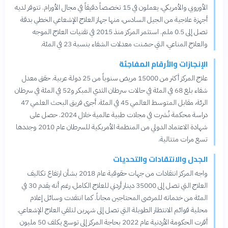
الأوروبي والأمريكي، يعملون في 15 تخصصاً دقيقاً في مجال الأورام. تتوفر لديه
أجهزة علاجية من الجيل السادس، منها جهاز العلاج الإشعاعي الخطي بدقة
تصل إلى 0.5 ملم. استثمر المركز منذ 2015 في تقنيات العلاج الموجه
والعلاج المناعي، التي حسّنت معدلات الشفاء بنسبة 23 في المئة.
الإنجازات والأرقام المفاجئة
علاج المركز أكثر من 15000 مريض سنوياً من 25 دولة عربية. حقق معدل
شفاء بلغ 68 في المئة في حالات سرطان الثدي المبكر و52 في المئة في سرطان
الرئة، مقابل المتوسط العالمي 45 في المئة. أجرى فريق البحث العلمي 47
دراسة محكمة نُشرت في مجلات طبية عالمية خلال 2024. حصل على
شهادة الاعتماد الدولي من المنظمة الأمريكية للسرطان عام 2010 وجددها
تسع مرات متتالية.
الجدل والانتقادات والتحديات
واجه المركز انتقادات من جهات حقوقية عام 2018 بشأن ارتفاع تكاليف
العلاج التي تصل إلى 35000 دينار أردني للعلاج الكامل، رغم أنه يقدم 30 في
المئة من خدماته للمرضى المحتاجين مجاناً. كما انتقدت وسائل إعلام
محلية قوائم الانتظار الطويلة التي تصل إلى شهرين لتلقي العلاج الإشعاعي.
أقرت الحكومة الأردنية عام 2022 بحاجة المركز إلى توسع يكلف 50 مليون