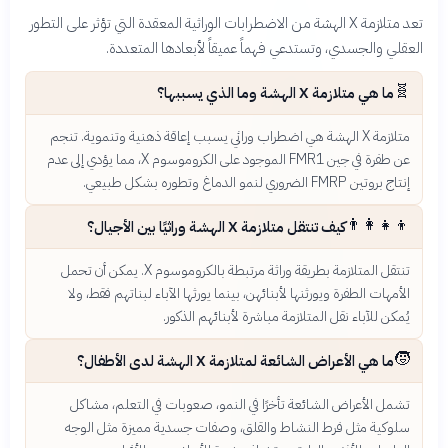
تعد متلازمة X الهشة من الاضطرابات الوراثية المعقدة التي تؤثر على التطور
العقلي والجسدي، وتستدعي فهماً عميقاً لأبعادها المتعددة.
🧬
ما هي متلازمة X الهشة وما الذي يسببها؟
متلازمة X الهشة هي اضطراب وراثي يسبب إعاقة ذهنية وتنموية. تنجم
عن طفرة في جين FMR1 الموجود على الكروموسوم X، مما يؤدي إلى عدم
إنتاج بروتين FMRP الضروري لنمو الدماغ وتطوره بشكل طبيعي.
👨‍👩‍👧‍👦
كيف تنتقل متلازمة X الهشة وراثيًا بين الأجيال؟
تنتقل المتلازمة بطريقة وراثة مرتبطة بالكروموسوم X. يمكن أن تحمل
الأمهات الطفرة ويورثنها لأبنائهن، بينما يورثها الآباء لبناتهم فقط، ولا
يُمكن للآباء نقل المتلازمة مباشرة لأبنائهم الذكور.
🧒
ما هي الأعراض الشائعة لمتلازمة X الهشة لدى الأطفال؟
تشمل الأعراض الشائعة تأخرًا في النمو، صعوبات في التعلم، مشاكل
سلوكية مثل فرط النشاط والقلق، وصفات جسدية مميزة مثل الوجه