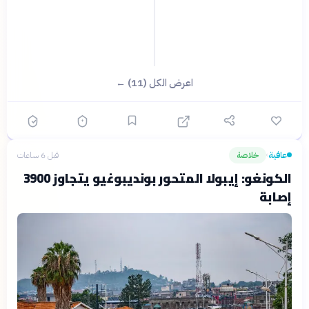
اعرض الكل (11) ←
عافية
خلاصة
قبل 6 ساعات
›
الكونغو: إيبولا المتحور بونديبوغيو يتجاوز 3900
إصابة