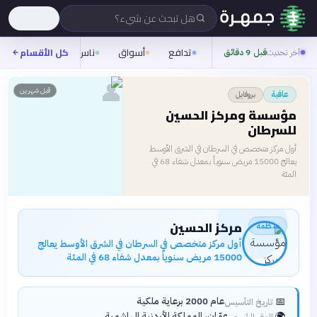
هل تبحث عن شيء؟
تدافع
أسواق
ناس
روح
كل الأقسام
شيفر
آخر تحديث
قبل 9 دقائق
👤
قبل شهرين
بروفايل
عافية
مؤسسة ومركز الحسين
للسرطان
أول مركز متخصص في السرطان في الشرق الأوسط
يعالج 15000 مريض سنوياً بمعدل شفاء 68 في
المئة
مركز الحسين
منظمة
أول مركز متخصص في السرطان في الشرق الأوسط يعالج
15000 مريض سنوياً بمعدل شفاء 68 في المئة
📅
عام 2000 برعاية ملكية
تاريخ التأسيس
🌍
عمّان، المملكة الأردنية الهاشمية
المقر الرئيسي